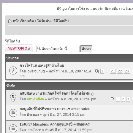
มีปัญหาในการใช้งานเวบบอร์ด ติดต่อทีมงาน อีเม
หน้าเว็บบอร์ด
‹
โฟร์แฟน
‹
วีดีโอคลิป
วีดีโอคลิป
ตั้งกระทู้ใหม่
ประกาศ
ชาวโฟร์แฟนเคยรู้สึกบ้างไหม
โดย
lovefourjug
» พฤหัสฯ. พ.ค. 10, 2007 6:14
1
...
21
22
23
pm
หัวข้อ
คลิปพิเศษ งานวันเกิดพี่โฟร์ จัดทำโดยโฟร์แฟน :)
โดย
4หนุงหนิง4
» พฤหัสฯ. ต.ค. 28, 2010 3:50 pm
1
2
3
ขอดูคลิปที่โฟร์ที่รายการ ดารา...ชะลาล่า หน่อย
โดย
บีระนอง
» ศุกร์ มิ.ย. 27, 2014 3:15 pm
15/03/57 Mitsubishi ความสุขแห่งปี @สกลนคร
โดย
iamOnce
» จันทร์ มี.ค. 17, 2014 11:59 pm