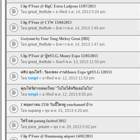
Clip P'Four @ BigC Extra Ladprao 13/07/2013
โดย
great_theflute
» อาทิตย์ ก.ค. 14, 2013 5:24 am
Clip P'Four @ CTW 15/04/2013
โดย
great_theflute
» อังคาร พ.ค. 14, 2013 1:49 am
Gwiyomi by Four Tong Mickey Great [HD]
โดย
great_theflute
» อังคาร พ.ค. 14, 2013 1:47 am
Clip P'Four @ บู้ทYLG, Money Expo 12/05/2013
โดย
great_theflute
» จันทร์ พ.ค. 13, 2013 11:50 pm
คลิป คุณโฟร์ : ร้องเพลง งานMoney Expo บูธYLG 120513
โดย
tong4
» อาทิตย์ พ.ค. 12, 2013 11:53 pm
คุณโฟร์ฝากเพลงใหม่ "ไปไม่ได้หรือเธอไม่ไป"
โดย
tong4
» อาทิตย์ พ.ค. 12, 2013 9:35 pm
1 พฤษภาคม 2556 วันนี้ใครดู youchannel บ้าง
โดย
supang
» พุธ พ.ค. 01, 2013 4:20 pm
โฟร์ มด patong fastivel 2012
โดย
joice_pream
» พุธ ก.พ. 20, 2013 5:02 pm
Clip P'Four @ Donmuang airport 14/02/2013