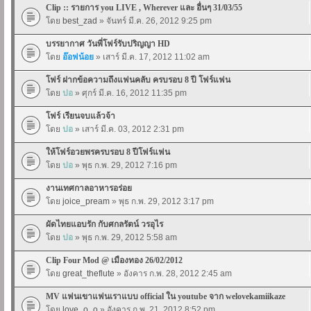
Clip :: รายการ you LIVE , Wherever และ อื่นๆ 31/03/55
โดย
best_zad
» จันทร์ มี.ค. 26, 2012 9:25 pm
บรรยากาศ วันพี่โฟร์รับปริญญา HD
โดย
อ๊อฟน้อย
» เสาร์ มี.ค. 17, 2012 11:02 am
โฟร์ ฝากข้อความถึงแฟนคลับ ครบรอบ 8 ปี โฟร์แฟน
โดย
ปอ
» ศุกร์ มี.ค. 16, 2012 11:35 pm
โฟร์ เรียนจบแล้วจ้า
โดย
ปอ
» เสาร์ มี.ค. 03, 2012 2:31 pm
ให้โฟร์อวยพรครบรอบ 8 ปีโฟร์แฟน
โดย
ปอ
» พุธ ก.พ. 29, 2012 7:16 pm
งานเทศกาลอาหารอร่อย
โดย
joice_pream
» พุธ ก.พ. 29, 2012 3:17 pm
ผัดไทยแอบรัก กับศกลรัตน์ วรอุไร
โดย
ปอ
» พุธ ก.พ. 29, 2012 5:58 am
Clip Four Mod @ เมืองทอง 26/02/2012
โดย
great_theflute
» อังคาร ก.พ. 28, 2012 2:45 am
MV แฟนเขาแฟนเราแบบ official ใน youtube จาก welovekamiikaze
โดย
love_o_o
» อังคาร ก.พ. 21, 2012 8:52 pm