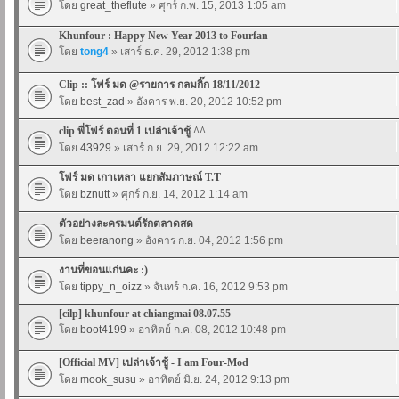
โดย
great_theflute
» ศุกร์ ก.พ. 15, 2013 1:05 am
Khunfour : Happy New Year 2013 to Fourfan
โดย
tong4
» เสาร์ ธ.ค. 29, 2012 1:38 pm
Clip :: โฟร์ มด @รายการ กลมกิ๊ก 18/11/2012
โดย
best_zad
» อังคาร พ.ย. 20, 2012 10:52 pm
clip พี่โฟร์ ตอนที่ 1 เปล่าเจ้าชู้ ^^
โดย
43929
» เสาร์ ก.ย. 29, 2012 12:22 am
โฟร์ มด เกาเหลา แยกสัมภาษณ์ T.T
โดย
bznutt
» ศุกร์ ก.ย. 14, 2012 1:14 am
ตัวอย่างละครมนต์รักตลาดสด
โดย
beeranong
» อังคาร ก.ย. 04, 2012 1:56 pm
งานที่ขอนแก่นคะ :)
โดย
tippy_n_oizz
» จันทร์ ก.ค. 16, 2012 9:53 pm
[cilp] khunfour at chiangmai 08.07.55
โดย
boot4199
» อาทิตย์ ก.ค. 08, 2012 10:48 pm
[Official MV] เปล่าเจ้าชู้ - I am Four-Mod
โดย
mook_susu
» อาทิตย์ มิ.ย. 24, 2012 9:13 pm