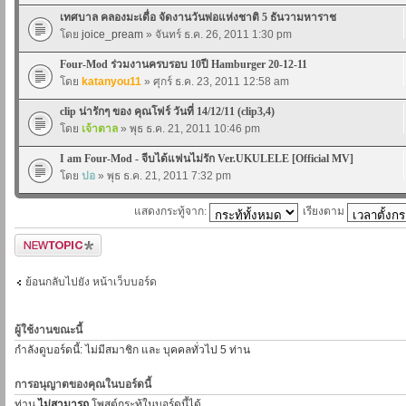
เทศบาล คลองมะเดื่อ จัดงานวันพ่อแห่งชาติ 5 ธันวามหาราช
โดย
joice_pream
» จันทร์ ธ.ค. 26, 2011 1:30 pm
Four-Mod ร่วมงานครบรอบ 10ปี Hamburger 20-12-11
โดย
katanyou11
» ศุกร์ ธ.ค. 23, 2011 12:58 am
clip น่ารักๆ ของ คุณโฟร์ วันที่ 14/12/11 (clip3,4)
โดย
เจ้าตาล
» พุธ ธ.ค. 21, 2011 10:46 pm
I am Four-Mod - จีบได้แฟนไม่รัก Ver.UKULELE [Official MV]
โดย
ปอ
» พุธ ธ.ค. 21, 2011 7:32 pm
แสดงกระทู้จาก:
เรียงตาม
ตั้งกระทู้ใหม่
ย้อนกลับไปยัง หน้าเว็บบอร์ด
ผู้ใช้งานขณะนี้
กำลังดูบอร์ดนี้: ไม่มีสมาชิก และ บุคคลทั่วไป 5 ท่าน
การอนุญาตของคุณในบอร์ดนี้
ท่าน
ไม่สามารถ
โพสต์กระทู้ในบอร์ดนี้ได้