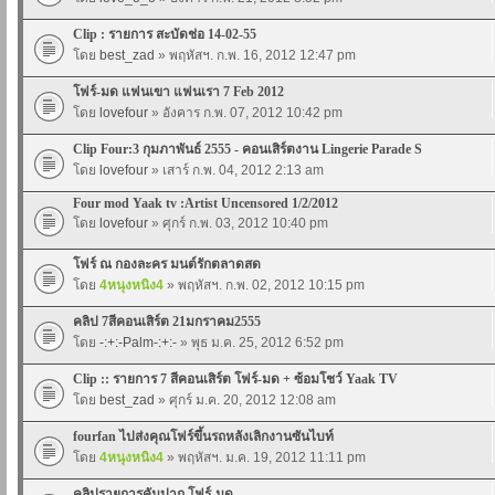
Clip : รายการ สะบัดช่อ 14-02-55
โดย
best_zad
» พฤหัสฯ. ก.พ. 16, 2012 12:47 pm
โฟร์-มด แฟนเขา แฟนเรา 7 Feb 2012
โดย
lovefour
» อังคาร ก.พ. 07, 2012 10:42 pm
Clip Four:3 กุมภาพันธ์ 2555 - คอนเสิร์ตงาน Lingerie Parade S
โดย
lovefour
» เสาร์ ก.พ. 04, 2012 2:13 am
Four mod Yaak tv :Artist Uncensored 1/2/2012
โดย
lovefour
» ศุกร์ ก.พ. 03, 2012 10:40 pm
โฟร์ ณ กองละคร มนต์รักตลาดสด
โดย
4หนุงหนิง4
» พฤหัสฯ. ก.พ. 02, 2012 10:15 pm
คลิป 7สีคอนเสิร์ต 21มกราคม2555
โดย
-:+:-Palm-:+:-
» พุธ ม.ค. 25, 2012 6:52 pm
Clip :: รายการ 7 สีคอนเสิร์ต โฟร์-มด + ซ้อมโชว์ Yaak TV
โดย
best_zad
» ศุกร์ ม.ค. 20, 2012 12:08 am
fourfan ไปส่งคุณโฟร์ขึ้นรถหลังเลิกงานซันไบท์
โดย
4หนุงหนิง4
» พฤหัสฯ. ม.ค. 19, 2012 11:11 pm
คลิปรายการคันปาก โฟร์-มด