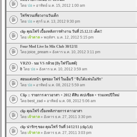
โดย
ปอ
» อาทิตย์ ม.ค. 15, 2012 1:00 am
โฟร์ชวนเที่ยวงานวันเด็ก
โดย
ปอ
» ศุกร์ ม.ค. 13, 2012 9:30 pm
clip คุณโฟร์ เบื้องหลังการทำงาน วันที่ 25.12.11 เด็ด!!
โดย
เจ้าตาล
» พฤหัสฯ. ม.ค. 12, 2012 5:15 pm
Four Mod Live In Mix Club 30/12/11
โดย
joice_pream
» อังคาร ม.ค. 10, 2012 3:11 pm
VRZO - นม VS กล้วย [Byโฟร์โมสต์]
โดย
ปอ
» อังคาร ม.ค. 10, 2012 3:59 am
สอนแต่งหน้า ลุคของ โฟร์ ในเอ็มวี "จีบได้แฟนไม่รัก"
โดย
ปอ
» อาทิตย์ ม.ค. 08, 2012 5:59 am
Clip :: รายการ ดาวอาสา + 2012 ตีสิบ สเปเชียล + รวมเทปปีใหม่
โดย
best_zad
» อาทิตย์ ม.ค. 08, 2012 5:06 am
clip คุณโฟร์ เบื่องหลังรายการ ดาวอาสา
โดย
เจ้าตาล
» อังคาร ธ.ค. 27, 2011 3:30 pm
clip น่ารักๆ ของ คุณโฟร์ วันที่ 14/12/11 (clip5,6)
โดย
เจ้าตาล
» อังคาร ธ.ค. 27, 2011 3:03 pm