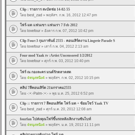
Clip : รายการ สะบัดช่อ 14-02-55
โดย
best_zad
» พฤหัสฯ. ก.พ. 16, 2012 12:47 pm
โฟร์-มด แฟนเขา แฟนเรา 7 Feb 2012
โดย
lovefour
» อังคาร ก.พ. 07, 2012 10:42 pm
Clip Four:3 กุมภาพันธ์ 2555 - คอนเสิร์ตงาน Lingerie Parade S
โดย
lovefour
» เสาร์ ก.พ. 04, 2012 2:13 am
Four mod Yaak tv :Artist Uncensored 1/2/2012
โดย
lovefour
» ศุกร์ ก.พ. 03, 2012 10:40 pm
โฟร์ ณ กองละคร มนต์รักตลาดสด
โดย
4หนุงหนิง4
» พฤหัสฯ. ก.พ. 02, 2012 10:15 pm
คลิป 7สีคอนเสิร์ต 21มกราคม2555
โดย
-:+:-Palm-:+:-
» พุธ ม.ค. 25, 2012 6:52 pm
Clip :: รายการ 7 สีคอนเสิร์ต โฟร์-มด + ซ้อมโชว์ Yaak TV
โดย
best_zad
» ศุกร์ ม.ค. 20, 2012 12:08 am
fourfan ไปส่งคุณโฟร์ขึ้นรถหลังเลิกงานซันไบท์
โดย
4หนุงหนิง4
» พฤหัสฯ. ม.ค. 19, 2012 11:11 pm
คลิปรายการคันปาก โฟร์-มด