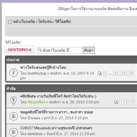
มีปัญหาในการใช้งานเวบบอร์ด ติดต่อทีมงาน อีเม
หน้าเว็บบอร์ด
‹
โฟร์แฟน
‹
วีดีโอคลิป
วีดีโอคลิป
ตั้งกระทู้ใหม่
ประกาศ
ชาวโฟร์แฟนเคยรู้สึกบ้างไหม
โดย
lovefourjug
» พฤหัสฯ. พ.ค. 10, 2007 6:14
1
...
21
22
23
pm
หัวข้อ
คลิปพิเศษ งานวันเกิดพี่โฟร์ จัดทำโดยโฟร์แฟน :)
โดย
4หนุงหนิง4
» พฤหัสฯ. ต.ค. 28, 2010 3:50 pm
1
2
3
ขอดูคลิปที่โฟร์ที่รายการ ดารา...ชะลาล่า หน่อย
โดย
บีระนอง
» ศุกร์ มิ.ย. 27, 2014 3:15 pm
15/03/57 Mitsubishi ความสุขแห่งปี @สกลนคร
โดย
iamOnce
» จันทร์ มี.ค. 17, 2014 11:59 pm