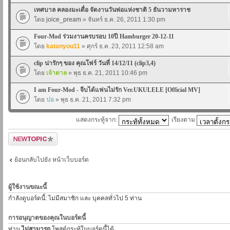
เทศบาล คลองมะเดื่อ จัดงานวันพ่อแห่งชาติ 5 ธันวามหาราช
โดย
joice_pream
» จันทร์ ธ.ค. 26, 2011 1:30 pm
Four-Mod ร่วมงานครบรอบ 10ปี Hamburger 20-12-11
โดย
katanyou11
» ศุกร์ ธ.ค. 23, 2011 12:58 am
clip น่ารักๆ ของ คุณโฟร์ วันที่ 14/12/11 (clip3,4)
โดย
เจ้าตาล
» พุธ ธ.ค. 21, 2011 10:46 pm
I am Four-Mod - จีบได้แฟนไม่รัก Ver.UKULELE [Official MV]
โดย
ปอ
» พุธ ธ.ค. 21, 2011 7:32 pm
แสดงกระทู้จาก:
เรียงตาม
ตั้งกระทู้ใหม่
ย้อนกลับไปยัง หน้าเว็บบอร์ด
ผู้ใช้งานขณะนี้
กำลังดูบอร์ดนี้: ไม่มีสมาชิก และ บุคคลทั่วไป 5 ท่าน
การอนุญาตของคุณในบอร์ดนี้
ท่าน
ไม่สามารถ
โพสต์กระทู้ในบอร์ดนี้ได้