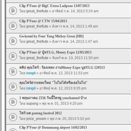
Clip P'Four @ BigC Extra Ladprao 13/07/2013
โดย
great_theflute
» อาทิตย์ ก.ค. 14, 2013 5:24 am
Clip P'Four @ CTW 15/04/2013
โดย
great_theflute
» อังคาร พ.ค. 14, 2013 1:49 am
Gwiyomi by Four Tong Mickey Great [HD]
โดย
great_theflute
» อังคาร พ.ค. 14, 2013 1:47 am
Clip P'Four @ บู้ทYLG, Money Expo 12/05/2013
โดย
great_theflute
» จันทร์ พ.ค. 13, 2013 11:50 pm
คลิป คุณโฟร์ : ร้องเพลง งานMoney Expo บูธYLG 120513
โดย
tong4
» อาทิตย์ พ.ค. 12, 2013 11:53 pm
คุณโฟร์ฝากเพลงใหม่ "ไปไม่ได้หรือเธอไม่ไป"
โดย
tong4
» อาทิตย์ พ.ค. 12, 2013 9:35 pm
1 พฤษภาคม 2556 วันนี้ใครดู youchannel บ้าง
โดย
supang
» พุธ พ.ค. 01, 2013 4:20 pm
โฟร์ มด patong fastivel 2012
โดย
joice_pream
» พุธ ก.พ. 20, 2013 5:02 pm
Clip P'Four @ Donmuang airport 14/02/2013