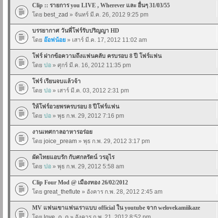
Clip :: รายการ you LIVE , Wherever และ อื่นๆ 31/03/55
โดย
best_zad
» จันทร์ มี.ค. 26, 2012 9:25 pm
บรรยากาศ วันพี่โฟร์รับปริญญา HD
โดย
อ๊อฟน้อย
» เสาร์ มี.ค. 17, 2012 11:02 am
โฟร์ ฝากข้อความถึงแฟนคลับ ครบรอบ 8 ปี โฟร์แฟน
โดย
ปอ
» ศุกร์ มี.ค. 16, 2012 11:35 pm
โฟร์ เรียนจบแล้วจ้า
โดย
ปอ
» เสาร์ มี.ค. 03, 2012 2:31 pm
ให้โฟร์อวยพรครบรอบ 8 ปีโฟร์แฟน
โดย
ปอ
» พุธ ก.พ. 29, 2012 7:16 pm
งานเทศกาลอาหารอร่อย
โดย
joice_pream
» พุธ ก.พ. 29, 2012 3:17 pm
ผัดไทยแอบรัก กับศกลรัตน์ วรอุไร
โดย
ปอ
» พุธ ก.พ. 29, 2012 5:58 am
Clip Four Mod @ เมืองทอง 26/02/2012
โดย
great_theflute
» อังคาร ก.พ. 28, 2012 2:45 am
MV แฟนเขาแฟนเราแบบ official ใน youtube จาก welovekamiikaze
โดย
love_o_o
» อังคาร ก.พ. 21, 2012 8:52 pm