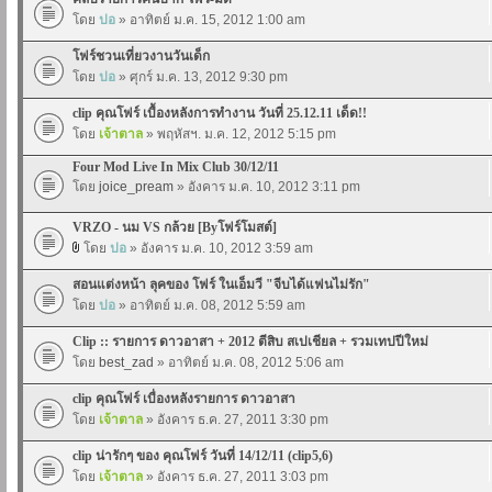
โดย
ปอ
» อาทิตย์ ม.ค. 15, 2012 1:00 am
โฟร์ชวนเที่ยวงานวันเด็ก
โดย
ปอ
» ศุกร์ ม.ค. 13, 2012 9:30 pm
clip คุณโฟร์ เบื้องหลังการทำงาน วันที่ 25.12.11 เด็ด!!
โดย
เจ้าตาล
» พฤหัสฯ. ม.ค. 12, 2012 5:15 pm
Four Mod Live In Mix Club 30/12/11
โดย
joice_pream
» อังคาร ม.ค. 10, 2012 3:11 pm
VRZO - นม VS กล้วย [Byโฟร์โมสต์]
โดย
ปอ
» อังคาร ม.ค. 10, 2012 3:59 am
สอนแต่งหน้า ลุคของ โฟร์ ในเอ็มวี "จีบได้แฟนไม่รัก"
โดย
ปอ
» อาทิตย์ ม.ค. 08, 2012 5:59 am
Clip :: รายการ ดาวอาสา + 2012 ตีสิบ สเปเชียล + รวมเทปปีใหม่
โดย
best_zad
» อาทิตย์ ม.ค. 08, 2012 5:06 am
clip คุณโฟร์ เบื่องหลังรายการ ดาวอาสา
โดย
เจ้าตาล
» อังคาร ธ.ค. 27, 2011 3:30 pm
clip น่ารักๆ ของ คุณโฟร์ วันที่ 14/12/11 (clip5,6)
โดย
เจ้าตาล
» อังคาร ธ.ค. 27, 2011 3:03 pm