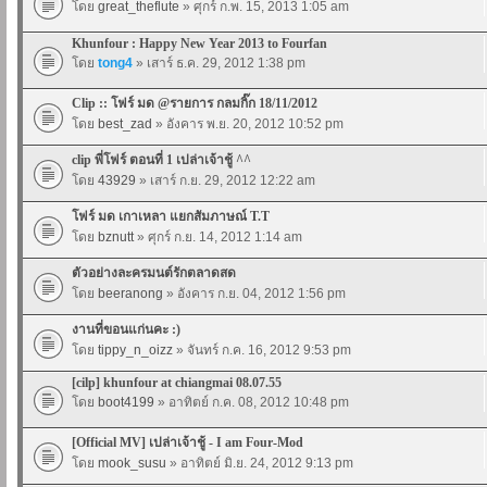
โดย
great_theflute
» ศุกร์ ก.พ. 15, 2013 1:05 am
Khunfour : Happy New Year 2013 to Fourfan
โดย
tong4
» เสาร์ ธ.ค. 29, 2012 1:38 pm
Clip :: โฟร์ มด @รายการ กลมกิ๊ก 18/11/2012
โดย
best_zad
» อังคาร พ.ย. 20, 2012 10:52 pm
clip พี่โฟร์ ตอนที่ 1 เปล่าเจ้าชู้ ^^
โดย
43929
» เสาร์ ก.ย. 29, 2012 12:22 am
โฟร์ มด เกาเหลา แยกสัมภาษณ์ T.T
โดย
bznutt
» ศุกร์ ก.ย. 14, 2012 1:14 am
ตัวอย่างละครมนต์รักตลาดสด
โดย
beeranong
» อังคาร ก.ย. 04, 2012 1:56 pm
งานที่ขอนแก่นคะ :)
โดย
tippy_n_oizz
» จันทร์ ก.ค. 16, 2012 9:53 pm
[cilp] khunfour at chiangmai 08.07.55
โดย
boot4199
» อาทิตย์ ก.ค. 08, 2012 10:48 pm
[Official MV] เปล่าเจ้าชู้ - I am Four-Mod
โดย
mook_susu
» อาทิตย์ มิ.ย. 24, 2012 9:13 pm