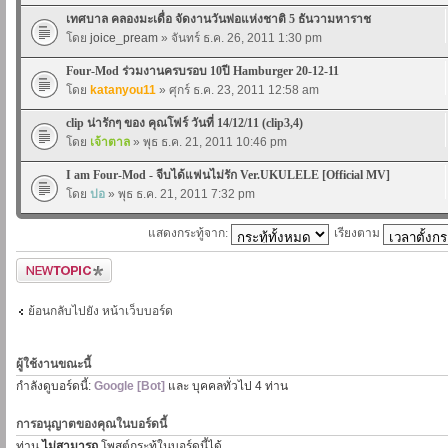
เทศบาล คลองมะเดื่อ จัดงานวันพ่อแห่งชาติ 5 ธันวามหาราช
โดย
joice_pream
» จันทร์ ธ.ค. 26, 2011 1:30 pm
Four-Mod ร่วมงานครบรอบ 10ปี Hamburger 20-12-11
โดย
katanyou11
» ศุกร์ ธ.ค. 23, 2011 12:58 am
clip น่ารักๆ ของ คุณโฟร์ วันที่ 14/12/11 (clip3,4)
โดย
เจ้าตาล
» พุธ ธ.ค. 21, 2011 10:46 pm
I am Four-Mod - จีบได้แฟนไม่รัก Ver.UKULELE [Official MV]
โดย
ปอ
» พุธ ธ.ค. 21, 2011 7:32 pm
แสดงกระทู้จาก:
เรียงตาม
ตั้งกระทู้ใหม่
ย้อนกลับไปยัง หน้าเว็บบอร์ด
ผู้ใช้งานขณะนี้
กำลังดูบอร์ดนี้:
Google [Bot]
และ บุคคลทั่วไป 4 ท่าน
การอนุญาตของคุณในบอร์ดนี้
ท่าน
ไม่สามารถ
โพสต์กระทู้ในบอร์ดนี้ได้