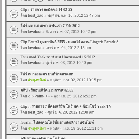
Clip : รายการ สะบัดช่อ 14-02-55
โดย
best_zad
» พฤหัสฯ. ก.พ. 16, 2012 12:47 pm
โฟร์-มด แฟนเขา แฟนเรา 7 Feb 2012
โดย
lovefour
» อังคาร ก.พ. 07, 2012 10:42 pm
Clip Four:3 กุมภาพันธ์ 2555 - คอนเสิร์ตงาน Lingerie Parade S
โดย
lovefour
» เสาร์ ก.พ. 04, 2012 2:13 am
Four mod Yaak tv :Artist Uncensored 1/2/2012
โดย
lovefour
» ศุกร์ ก.พ. 03, 2012 10:40 pm
โฟร์ ณ กองละคร มนต์รักตลาดสด
โดย
4หนุงหนิง4
» พฤหัสฯ. ก.พ. 02, 2012 10:15 pm
คลิป 7สีคอนเสิร์ต 21มกราคม2555
โดย
-:+:-Palm-:+:-
» พุธ ม.ค. 25, 2012 6:52 pm
Clip :: รายการ 7 สีคอนเสิร์ต โฟร์-มด + ซ้อมโชว์ Yaak TV
โดย
best_zad
» ศุกร์ ม.ค. 20, 2012 12:08 am
fourfan ไปส่งคุณโฟร์ขึ้นรถหลังเลิกงานซันไบท์
โดย
4หนุงหนิง4
» พฤหัสฯ. ม.ค. 19, 2012 11:11 pm
คลิปรายการคันปาก โฟร์-มด