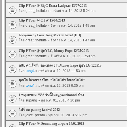
Clip P'Four @ BigC Extra Ladprao 13/07/2013
โดย
great_theflute
» อาทิตย์ ก.ค. 14, 2013 5:24 am
Clip P'Four @ CTW 15/04/2013
โดย
great_theflute
» อังคาร พ.ค. 14, 2013 1:49 am
Gwiyomi by Four Tong Mickey Great [HD]
โดย
great_theflute
» อังคาร พ.ค. 14, 2013 1:47 am
Clip P'Four @ บู้ทYLG, Money Expo 12/05/2013
โดย
great_theflute
» จันทร์ พ.ค. 13, 2013 11:50 pm
คลิป คุณโฟร์ : ร้องเพลง งานMoney Expo บูธYLG 120513
โดย
tong4
» อาทิตย์ พ.ค. 12, 2013 11:53 pm
คุณโฟร์ฝากเพลงใหม่ "ไปไม่ได้หรือเธอไม่ไป"
โดย
tong4
» อาทิตย์ พ.ค. 12, 2013 9:35 pm
1 พฤษภาคม 2556 วันนี้ใครดู youchannel บ้าง
โดย
supang
» พุธ พ.ค. 01, 2013 4:20 pm
โฟร์ มด patong fastivel 2012
โดย
joice_pream
» พุธ ก.พ. 20, 2013 5:02 pm
Clip P'Four @ Donmuang airport 14/02/2013