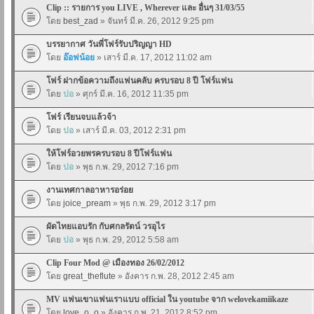
Clip :: รายการ you LIVE , Wherever และ อื่นๆ 31/03/55
โดย
best_zad
» จันทร์ มี.ค. 26, 2012 9:25 pm
บรรยากาศ วันพี่โฟร์รับปริญญา HD
โดย
อ๊อฟน้อย
» เสาร์ มี.ค. 17, 2012 11:02 am
โฟร์ ฝากข้อความถึงแฟนคลับ ครบรอบ 8 ปี โฟร์แฟน
โดย
ปอ
» ศุกร์ มี.ค. 16, 2012 11:35 pm
โฟร์ เรียนจบแล้วจ้า
โดย
ปอ
» เสาร์ มี.ค. 03, 2012 2:31 pm
ให้โฟร์อวยพรครบรอบ 8 ปีโฟร์แฟน
โดย
ปอ
» พุธ ก.พ. 29, 2012 7:16 pm
งานเทศกาลอาหารอร่อย
โดย
joice_pream
» พุธ ก.พ. 29, 2012 3:17 pm
ผัดไทยแอบรัก กับศกลรัตน์ วรอุไร
โดย
ปอ
» พุธ ก.พ. 29, 2012 5:58 am
Clip Four Mod @ เมืองทอง 26/02/2012
โดย
great_theflute
» อังคาร ก.พ. 28, 2012 2:45 am
MV แฟนเขาแฟนเราแบบ official ใน youtube จาก welovekamiikaze
โดย
love_o_o
» อังคาร ก.พ. 21, 2012 8:52 pm