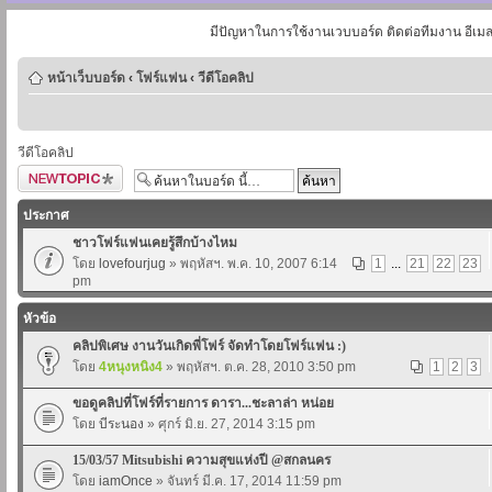
มีปัญหาในการใช้งานเวบบอร์ด ติดต่อทีมงาน อีเม
หน้าเว็บบอร์ด
‹
โฟร์แฟน
‹
วีดีโอคลิป
วีดีโอคลิป
ตั้งกระทู้ใหม่
ประกาศ
ชาวโฟร์แฟนเคยรู้สึกบ้างไหม
โดย
lovefourjug
» พฤหัสฯ. พ.ค. 10, 2007 6:14
1
...
21
22
23
pm
หัวข้อ
คลิปพิเศษ งานวันเกิดพี่โฟร์ จัดทำโดยโฟร์แฟน :)
โดย
4หนุงหนิง4
» พฤหัสฯ. ต.ค. 28, 2010 3:50 pm
1
2
3
ขอดูคลิปที่โฟร์ที่รายการ ดารา...ชะลาล่า หน่อย
โดย
บีระนอง
» ศุกร์ มิ.ย. 27, 2014 3:15 pm
15/03/57 Mitsubishi ความสุขแห่งปี @สกลนคร
โดย
iamOnce
» จันทร์ มี.ค. 17, 2014 11:59 pm