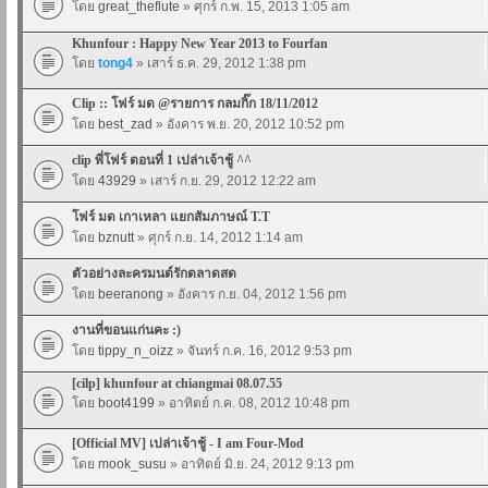
โดย
great_theflute
» ศุกร์ ก.พ. 15, 2013 1:05 am
Khunfour : Happy New Year 2013 to Fourfan
โดย
tong4
» เสาร์ ธ.ค. 29, 2012 1:38 pm
Clip :: โฟร์ มด @รายการ กลมกิ๊ก 18/11/2012
โดย
best_zad
» อังคาร พ.ย. 20, 2012 10:52 pm
clip พี่โฟร์ ตอนที่ 1 เปล่าเจ้าชู้ ^^
โดย
43929
» เสาร์ ก.ย. 29, 2012 12:22 am
โฟร์ มด เกาเหลา แยกสัมภาษณ์ T.T
โดย
bznutt
» ศุกร์ ก.ย. 14, 2012 1:14 am
ตัวอย่างละครมนต์รักตลาดสด
โดย
beeranong
» อังคาร ก.ย. 04, 2012 1:56 pm
งานที่ขอนแก่นคะ :)
โดย
tippy_n_oizz
» จันทร์ ก.ค. 16, 2012 9:53 pm
[cilp] khunfour at chiangmai 08.07.55
โดย
boot4199
» อาทิตย์ ก.ค. 08, 2012 10:48 pm
[Official MV] เปล่าเจ้าชู้ - I am Four-Mod
โดย
mook_susu
» อาทิตย์ มิ.ย. 24, 2012 9:13 pm