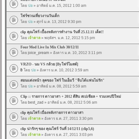
โดย
ปอ
» อาทิตย์ ม.ค. 15, 2012 1:00 am
โฟร์ชวนเที่ยวงานวันเด็ก
โดย
ปอ
» ศุกร์ ม.ค. 13, 2012 9:30 pm
clip คุณโฟร์ เบื้องหลังการทำงาน วันที่ 25.12.11 เด็ด!!
โดย
เจ้าตาล
» พฤหัสฯ. ม.ค. 12, 2012 5:15 pm
Four Mod Live In Mix Club 30/12/11
โดย
joice_pream
» อังคาร ม.ค. 10, 2012 3:11 pm
VRZO - นม VS กล้วย [Byโฟร์โมสต์]
โดย
ปอ
» อังคาร ม.ค. 10, 2012 3:59 am
สอนแต่งหน้า ลุคของ โฟร์ ในเอ็มวี "จีบได้แฟนไม่รัก"
โดย
ปอ
» อาทิตย์ ม.ค. 08, 2012 5:59 am
Clip :: รายการ ดาวอาสา + 2012 ตีสิบ สเปเชียล + รวมเทปปีใหม่
โดย
best_zad
» อาทิตย์ ม.ค. 08, 2012 5:06 am
clip คุณโฟร์ เบื่องหลังรายการ ดาวอาสา
โดย
เจ้าตาล
» อังคาร ธ.ค. 27, 2011 3:30 pm
clip น่ารักๆ ของ คุณโฟร์ วันที่ 14/12/11 (clip5,6)
โดย
เจ้าตาล
» อังคาร ธ.ค. 27, 2011 3:03 pm