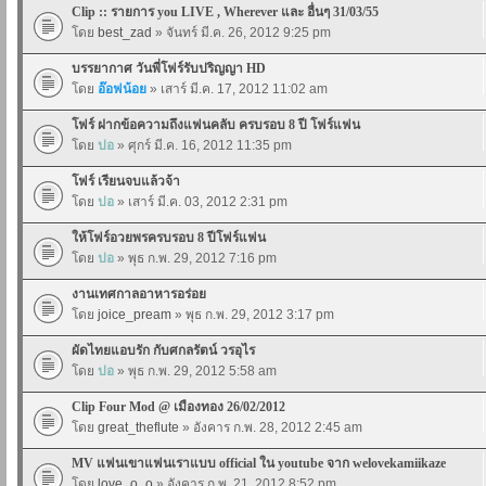
Clip :: รายการ you LIVE , Wherever และ อื่นๆ 31/03/55
โดย
best_zad
» จันทร์ มี.ค. 26, 2012 9:25 pm
บรรยากาศ วันพี่โฟร์รับปริญญา HD
โดย
อ๊อฟน้อย
» เสาร์ มี.ค. 17, 2012 11:02 am
โฟร์ ฝากข้อความถึงแฟนคลับ ครบรอบ 8 ปี โฟร์แฟน
โดย
ปอ
» ศุกร์ มี.ค. 16, 2012 11:35 pm
โฟร์ เรียนจบแล้วจ้า
โดย
ปอ
» เสาร์ มี.ค. 03, 2012 2:31 pm
ให้โฟร์อวยพรครบรอบ 8 ปีโฟร์แฟน
โดย
ปอ
» พุธ ก.พ. 29, 2012 7:16 pm
งานเทศกาลอาหารอร่อย
โดย
joice_pream
» พุธ ก.พ. 29, 2012 3:17 pm
ผัดไทยแอบรัก กับศกลรัตน์ วรอุไร
โดย
ปอ
» พุธ ก.พ. 29, 2012 5:58 am
Clip Four Mod @ เมืองทอง 26/02/2012
โดย
great_theflute
» อังคาร ก.พ. 28, 2012 2:45 am
MV แฟนเขาแฟนเราแบบ official ใน youtube จาก welovekamiikaze
โดย
love_o_o
» อังคาร ก.พ. 21, 2012 8:52 pm