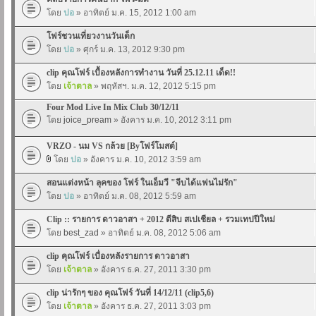
โดย
ปอ
» อาทิตย์ ม.ค. 15, 2012 1:00 am
โฟร์ชวนเที่ยวงานวันเด็ก
โดย
ปอ
» ศุกร์ ม.ค. 13, 2012 9:30 pm
clip คุณโฟร์ เบื้องหลังการทำงาน วันที่ 25.12.11 เด็ด!!
โดย
เจ้าตาล
» พฤหัสฯ. ม.ค. 12, 2012 5:15 pm
Four Mod Live In Mix Club 30/12/11
โดย
joice_pream
» อังคาร ม.ค. 10, 2012 3:11 pm
VRZO - นม VS กล้วย [Byโฟร์โมสต์]
โดย
ปอ
» อังคาร ม.ค. 10, 2012 3:59 am
สอนแต่งหน้า ลุคของ โฟร์ ในเอ็มวี "จีบได้แฟนไม่รัก"
โดย
ปอ
» อาทิตย์ ม.ค. 08, 2012 5:59 am
Clip :: รายการ ดาวอาสา + 2012 ตีสิบ สเปเชียล + รวมเทปปีใหม่
โดย
best_zad
» อาทิตย์ ม.ค. 08, 2012 5:06 am
clip คุณโฟร์ เบื่องหลังรายการ ดาวอาสา
โดย
เจ้าตาล
» อังคาร ธ.ค. 27, 2011 3:30 pm
clip น่ารักๆ ของ คุณโฟร์ วันที่ 14/12/11 (clip5,6)
โดย
เจ้าตาล
» อังคาร ธ.ค. 27, 2011 3:03 pm