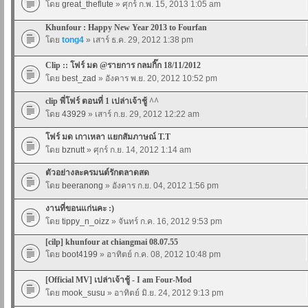
โดย
great_theflute
» ศุกร์ ก.พ. 15, 2013 1:05 am
Khunfour : Happy New Year 2013 to Fourfan
โดย
tong4
» เสาร์ ธ.ค. 29, 2012 1:38 pm
Clip :: โฟร์ มด @รายการ กลมกิ๊ก 18/11/2012
โดย
best_zad
» อังคาร พ.ย. 20, 2012 10:52 pm
clip พี่โฟร์ ตอนที่ 1 เปล่าเจ้าชู้ ^^
โดย
43929
» เสาร์ ก.ย. 29, 2012 12:22 am
โฟร์ มด เกาเหลา แยกสัมภาษณ์ T.T
โดย
bznutt
» ศุกร์ ก.ย. 14, 2012 1:14 am
ตัวอย่างละครมนต์รักตลาดสด
โดย
beeranong
» อังคาร ก.ย. 04, 2012 1:56 pm
งานที่ขอนแก่นคะ :)
โดย
tippy_n_oizz
» จันทร์ ก.ค. 16, 2012 9:53 pm
[cilp] khunfour at chiangmai 08.07.55
โดย
boot4199
» อาทิตย์ ก.ค. 08, 2012 10:48 pm
[Official MV] เปล่าเจ้าชู้ - I am Four-Mod
โดย
mook_susu
» อาทิตย์ มิ.ย. 24, 2012 9:13 pm