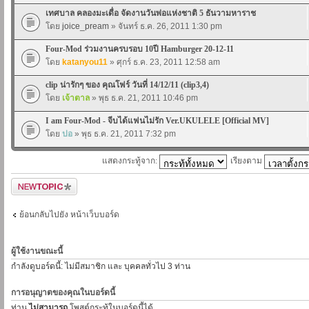
เทศบาล คลองมะเดื่อ จัดงานวันพ่อแห่งชาติ 5 ธันวามหาราช
โดย
joice_pream
» จันทร์ ธ.ค. 26, 2011 1:30 pm
Four-Mod ร่วมงานครบรอบ 10ปี Hamburger 20-12-11
โดย
katanyou11
» ศุกร์ ธ.ค. 23, 2011 12:58 am
clip น่ารักๆ ของ คุณโฟร์ วันที่ 14/12/11 (clip3,4)
โดย
เจ้าตาล
» พุธ ธ.ค. 21, 2011 10:46 pm
I am Four-Mod - จีบได้แฟนไม่รัก Ver.UKULELE [Official MV]
โดย
ปอ
» พุธ ธ.ค. 21, 2011 7:32 pm
แสดงกระทู้จาก:
เรียงตาม
ตั้งกระทู้ใหม่
ย้อนกลับไปยัง หน้าเว็บบอร์ด
ผู้ใช้งานขณะนี้
กำลังดูบอร์ดนี้: ไม่มีสมาชิก และ บุคคลทั่วไป 3 ท่าน
การอนุญาตของคุณในบอร์ดนี้
ท่าน
ไม่สามารถ
โพสต์กระทู้ในบอร์ดนี้ได้