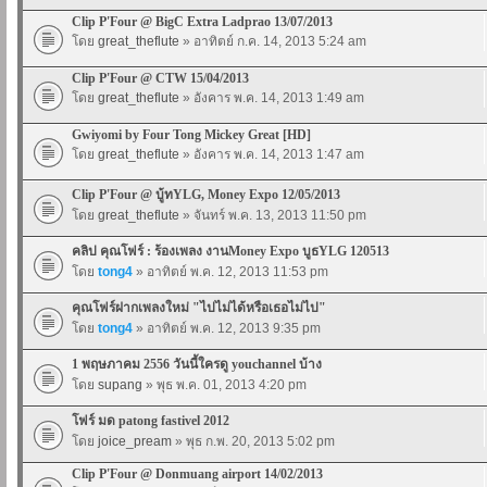
Clip P'Four @ BigC Extra Ladprao 13/07/2013
โดย
great_theflute
» อาทิตย์ ก.ค. 14, 2013 5:24 am
Clip P'Four @ CTW 15/04/2013
โดย
great_theflute
» อังคาร พ.ค. 14, 2013 1:49 am
Gwiyomi by Four Tong Mickey Great [HD]
โดย
great_theflute
» อังคาร พ.ค. 14, 2013 1:47 am
Clip P'Four @ บู้ทYLG, Money Expo 12/05/2013
โดย
great_theflute
» จันทร์ พ.ค. 13, 2013 11:50 pm
คลิป คุณโฟร์ : ร้องเพลง งานMoney Expo บูธYLG 120513
โดย
tong4
» อาทิตย์ พ.ค. 12, 2013 11:53 pm
คุณโฟร์ฝากเพลงใหม่ "ไปไม่ได้หรือเธอไม่ไป"
โดย
tong4
» อาทิตย์ พ.ค. 12, 2013 9:35 pm
1 พฤษภาคม 2556 วันนี้ใครดู youchannel บ้าง
โดย
supang
» พุธ พ.ค. 01, 2013 4:20 pm
โฟร์ มด patong fastivel 2012
โดย
joice_pream
» พุธ ก.พ. 20, 2013 5:02 pm
Clip P'Four @ Donmuang airport 14/02/2013