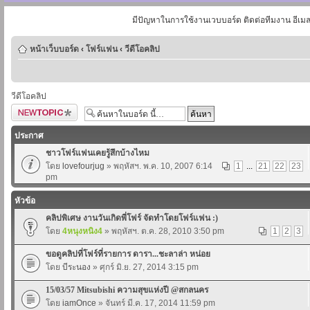
มีปัญหาในการใช้งานเวบบอร์ด ติดต่อทีมงาน อีเม
หน้าเว็บบอร์ด
‹
โฟร์แฟน
‹
วีดีโอคลิป
วีดีโอคลิป
ตั้งกระทู้ใหม่
ประกาศ
ชาวโฟร์แฟนเคยรู้สึกบ้างไหม
โดย
lovefourjug
» พฤหัสฯ. พ.ค. 10, 2007 6:14
1
...
21
22
23
pm
หัวข้อ
คลิปพิเศษ งานวันเกิดพี่โฟร์ จัดทำโดยโฟร์แฟน :)
โดย
4หนุงหนิง4
» พฤหัสฯ. ต.ค. 28, 2010 3:50 pm
1
2
3
ขอดูคลิปที่โฟร์ที่รายการ ดารา...ชะลาล่า หน่อย
โดย
บีระนอง
» ศุกร์ มิ.ย. 27, 2014 3:15 pm
15/03/57 Mitsubishi ความสุขแห่งปี @สกลนคร
โดย
iamOnce
» จันทร์ มี.ค. 17, 2014 11:59 pm