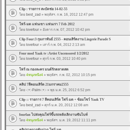
Clip : รายการ สะบัดช่อ 14-02-55
โดย
best_zad
» พฤหัสฯ. ก.พ. 16, 2012 12:47 pm
โฟร์-มด แฟนเขา แฟนเรา 7 Feb 2012
โดย
lovefour
» อังคาร ก.พ. 07, 2012 10:42 pm
Clip Four:3 กุมภาพันธ์ 2555 - คอนเสิร์ตงาน Lingerie Parade S
โดย
lovefour
» เสาร์ ก.พ. 04, 2012 2:13 am
Four mod Yaak tv :Artist Uncensored 1/2/2012
โดย
lovefour
» ศุกร์ ก.พ. 03, 2012 10:40 pm
โฟร์ ณ กองละคร มนต์รักตลาดสด
โดย
4หนุงหนิง4
» พฤหัสฯ. ก.พ. 02, 2012 10:15 pm
คลิป 7สีคอนเสิร์ต 21มกราคม2555
โดย
-:+:-Palm-:+:-
» พุธ ม.ค. 25, 2012 6:52 pm
Clip :: รายการ 7 สีคอนเสิร์ต โฟร์-มด + ซ้อมโชว์ Yaak TV
โดย
best_zad
» ศุกร์ ม.ค. 20, 2012 12:08 am
fourfan ไปส่งคุณโฟร์ขึ้นรถหลังเลิกงานซันไบท์
โดย
4หนุงหนิง4
» พฤหัสฯ. ม.ค. 19, 2012 11:11 pm
คลิปรายการคันปาก โฟร์-มด