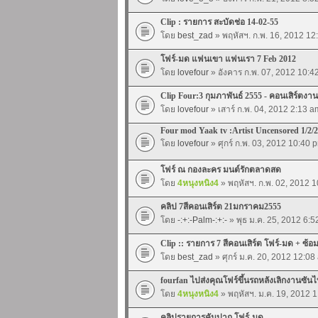
Clip : รายการ สะบัดช่อ 14-02-55
โดย
best_zad
» พฤหัสฯ. ก.พ. 16, 2012 12
โฟร์-มด แฟนเขา แฟนเรา 7 Feb 2012
โดย
lovefour
» อังคาร ก.พ. 07, 2012 10:4
Clip Four:3 กุมภาพันธ์ 2555 - คอนเสิร์ตงาน
โดย
lovefour
» เสาร์ ก.พ. 04, 2012 2:13 a
Four mod Yaak tv :Artist Uncensored 1/2/
โดย
lovefour
» ศุกร์ ก.พ. 03, 2012 10:40 
โฟร์ ณ กองละคร มนต์รักตลาดสด
โดย
4หนุงหนิง4
» พฤหัสฯ. ก.พ. 02, 2012 
คลิป 7สีคอนเสิร์ต 21มกราคม2555
โดย
-:+:-Palm-:+:-
» พุธ ม.ค. 25, 2012 6:
Clip :: รายการ 7 สีคอนเสิร์ต โฟร์-มด + ซ้
โดย
best_zad
» ศุกร์ ม.ค. 20, 2012 12:08
fourfan ไปส่งคุณโฟร์ขึ้นรถหลังเลิกงานซันไ
โดย
4หนุงหนิง4
» พฤหัสฯ. ม.ค. 19, 2012 
คลิปรายการคันปาก โฟร์-มด