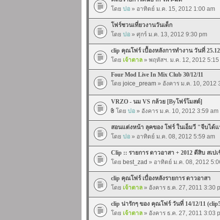
โดย
ปอ
» อาทิตย์ ม.ค. 15, 2012 1:00 am
โฟร์ชวนเที่ยวงานวันเด็ก
โดย
ปอ
» ศุกร์ ม.ค. 13, 2012 9:30 pm
clip คุณโฟร์ เบื้องหลังการทำงาน วันที่ 25.12
โดย
เจ้าตาล
» พฤหัสฯ. ม.ค. 12, 2012 5:1
Four Mod Live In Mix Club 30/12/11
โดย
joice_pream
» อังคาร ม.ค. 10, 2012
VRZO - นม VS กล้วย [Byโฟร์โมสต์]
โดย
ปอ
» อังคาร ม.ค. 10, 2012 3:59 am
สอนแต่งหน้า ลุคของ โฟร์ ในเอ็มวี "จีบได้
โดย
ปอ
» อาทิตย์ ม.ค. 08, 2012 5:59 am
Clip :: รายการ ดาวอาสา + 2012 ตีสิบ สเปเ
โดย
best_zad
» อาทิตย์ ม.ค. 08, 2012 5:
clip คุณโฟร์ เบื่องหลังรายการ ดาวอาสา
โดย
เจ้าตาล
» อังคาร ธ.ค. 27, 2011 3:30 
clip น่ารักๆ ของ คุณโฟร์ วันที่ 14/12/11 (clip
โดย
เจ้าตาล
» อังคาร ธ.ค. 27, 2011 3:03 