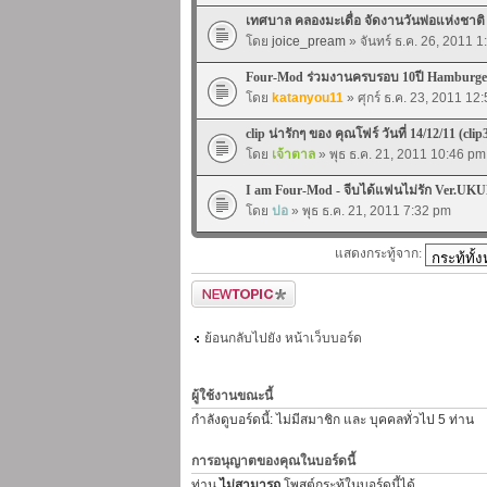
เทศบาล คลองมะเดื่อ จัดงานวันพ่อแห่งชาต
โดย
joice_pream
» จันทร์ ธ.ค. 26, 2011 
Four-Mod ร่วมงานครบรอบ 10ปี Hamburger
โดย
katanyou11
» ศุกร์ ธ.ค. 23, 2011 12
clip น่ารักๆ ของ คุณโฟร์ วันที่ 14/12/11 (clip
โดย
เจ้าตาล
» พุธ ธ.ค. 21, 2011 10:46 pm
I am Four-Mod - จีบได้แฟนไม่รัก Ver.UKU
โดย
ปอ
» พุธ ธ.ค. 21, 2011 7:32 pm
แสดงกระทู้จาก:
ตั้งกระทู้ใหม่
ย้อนกลับไปยัง หน้าเว็บบอร์ด
ผู้ใช้งานขณะนี้
กำลังดูบอร์ดนี้: ไม่มีสมาชิก และ บุคคลทั่วไป 5 ท่าน
การอนุญาตของคุณในบอร์ดนี้
ท่าน
ไม่สามารถ
โพสต์กระทู้ในบอร์ดนี้ได้