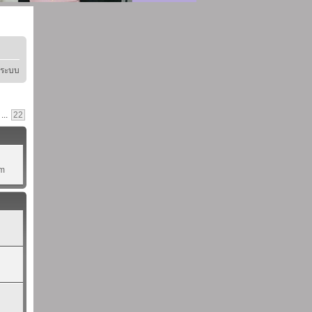
ู่ระบบ
...
22
pm