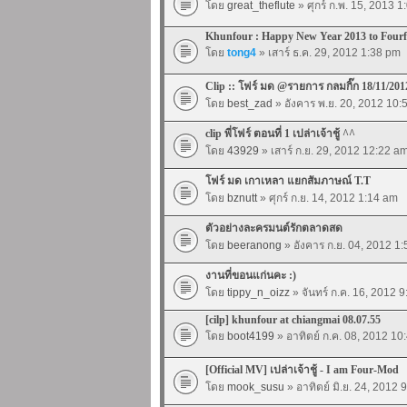
โดย
great_theflute
» ศุกร์ ก.พ. 15, 2013 
Khunfour : Happy New Year 2013 to Four
โดย
tong4
» เสาร์ ธ.ค. 29, 2012 1:38 pm
Clip :: โฟร์ มด @รายการ กลมกิ๊ก 18/11/201
โดย
best_zad
» อังคาร พ.ย. 20, 2012 10:
clip พี่โฟร์ ตอนที่ 1 เปล่าเจ้าชู้ ^^
โดย
43929
» เสาร์ ก.ย. 29, 2012 12:22 a
โฟร์ มด เกาเหลา แยกสัมภาษณ์ T.T
โดย
bznutt
» ศุกร์ ก.ย. 14, 2012 1:14 am
ตัวอย่างละครมนต์รักตลาดสด
โดย
beeranong
» อังคาร ก.ย. 04, 2012 1
งานที่ขอนแก่นคะ :)
โดย
tippy_n_oizz
» จันทร์ ก.ค. 16, 2012 
[cilp] khunfour at chiangmai 08.07.55
โดย
boot4199
» อาทิตย์ ก.ค. 08, 2012 10
[Official MV] เปล่าเจ้าชู้ - I am Four-Mod
โดย
mook_susu
» อาทิตย์ มิ.ย. 24, 2012 