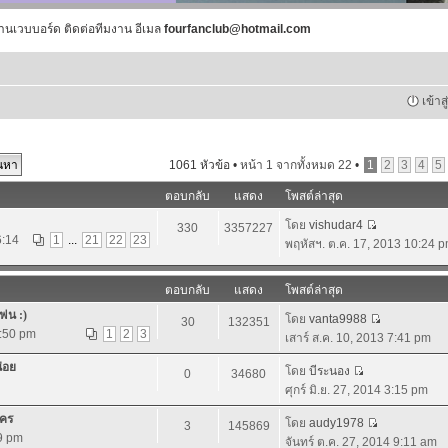
านเวบบอร์ด ติดต่อทีมงาน อีเมล
fourfanclub@hotmail.com
เข้าส
1061 หัวข้อ •
หน้า
1
จากทั้งหมด
22
•
1
2
3
4
5
ตอบกลับ
แสดง
โพสต์ล่าสุด
โดย
vishudar4
330
3357227
6:14
1
...
21
22
23
พฤหัสฯ. ต.ค. 17, 2013 10:24 
ตอบกลับ
แสดง
โพสต์ล่าสุด
ฟน :)
โดย
vanta9988
30
132351
3:50 pm
1
2
3
เสาร์ ส.ค. 10, 2013 7:41 pm
น่อย
โดย
บีระนอง
0
34680
ศุกร์ มิ.ย. 27, 2014 3:15 pm
นคร
โดย
audy1978
3
145869
59 pm
จันทร์ ต.ค. 27, 2014 9:11 am