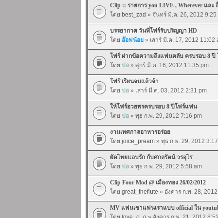
Clip :: รายการ you LIVE , Wherever และ อื
โดย
best_zad
» จันทร์ มี.ค. 26, 2012 9:2
บรรยากาศ วันพี่โฟร์รับปริญญา HD
โดย
อ๊อฟน้อย
» เสาร์ มี.ค. 17, 2012 11:02
โฟร์ ฝากข้อความถึงแฟนคลับ ครบรอบ 8 ปี
โดย
ปอ
» ศุกร์ มี.ค. 16, 2012 11:35 pm
โฟร์ เรียนจบแล้วจ้า
โดย
ปอ
» เสาร์ มี.ค. 03, 2012 2:31 pm
ให้โฟร์อวยพรครบรอบ 8 ปีโฟร์แฟน
โดย
ปอ
» พุธ ก.พ. 29, 2012 7:16 pm
งานเทศกาลอาหารอร่อย
โดย
joice_pream
» พุธ ก.พ. 29, 2012 3:1
ผัดไทยแอบรัก กับศกลรัตน์ วรอุไร
โดย
ปอ
» พุธ ก.พ. 29, 2012 5:58 am
Clip Four Mod @ เมืองทอง 26/02/2012
โดย
great_theflute
» อังคาร ก.พ. 28, 201
MV แฟนเขาแฟนเราแบบ official ใน youtub
โดย
love_o_o
» อังคาร ก.พ. 21, 2012 8:5