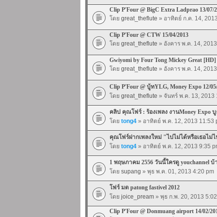
Clip P'Four @ BigC Extra Ladprao 13/07/
โดย
great_theflute
» อาทิตย์ ก.ค. 14, 201
Clip P'Four @ CTW 15/04/2013
โดย
great_theflute
» อังคาร พ.ค. 14, 201
Gwiyomi by Four Tong Mickey Great [HD]
โดย
great_theflute
» อังคาร พ.ค. 14, 201
Clip P'Four @ บู้ทYLG, Money Expo 12/05
โดย
great_theflute
» จันทร์ พ.ค. 13, 2013
คลิป คุณโฟร์ : ร้องเพลง งานMoney Expo 
โดย
tong4
» อาทิตย์ พ.ค. 12, 2013 11:53
คุณโฟร์ฝากเพลงใหม่ "ไปไม่ได้หรือเธอไม่
โดย
tong4
» อาทิตย์ พ.ค. 12, 2013 9:35 
1 พฤษภาคม 2556 วันนี้ใครดู youchannel บ้
โดย
supang
» พุธ พ.ค. 01, 2013 4:20 pm
โฟร์ มด patong fastivel 2012
โดย
joice_pream
» พุธ ก.พ. 20, 2013 5:0
Clip P'Four @ Donmuang airport 14/02/20