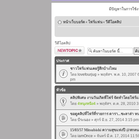
มีปัญหาในการใช้ง
หน้าเว็บบอร์ด
‹
โฟร์แฟน
‹
วีดีโอคลิป
วีดีโอคลิป
ตั้งกระทู้ใหม่
ประกาศ
ชาวโฟร์แฟนเคยรู้สึกบ้างไหม
โดย
lovefourjug
» พฤหัสฯ. พ.ค. 10, 2007 
pm
หัวข้อ
คลิปพิเศษ งานวันเกิดพี่โฟร์ จัดทำโดยโฟร์แ
โดย
4หนุงหนิง4
» พฤหัสฯ. ต.ค. 28, 2010 
ขอดูคลิปที่โฟร์ที่รายการ ดารา...ชะลาล่า ห
โดย
บีระนอง
» ศุกร์ มิ.ย. 27, 2014 3:15 pm
15/03/57 Mitsubishi ความสุขแห่งปี @สกล
โดย
iamOnce
» จันทร์ มี.ค. 17, 2014 11: