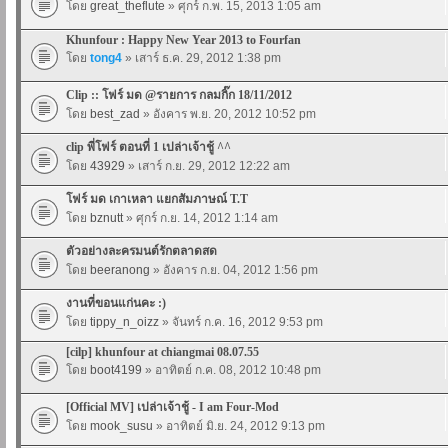
โดย
great_theflute
» ศุกร์ ก.พ. 15, 2013 1:05 am
Khunfour : Happy New Year 2013 to Fourfan
โดย
tong4
» เสาร์ ธ.ค. 29, 2012 1:38 pm
Clip :: โฟร์ มด @รายการ กลมกิ๊ก 18/11/2012
โดย
best_zad
» อังคาร พ.ย. 20, 2012 10:52 pm
clip พี่โฟร์ ตอนที่ 1 เปล่าเจ้าชู้ ^^
โดย
43929
» เสาร์ ก.ย. 29, 2012 12:22 am
โฟร์ มด เกาเหลา แยกสัมภาษณ์ T.T
โดย
bznutt
» ศุกร์ ก.ย. 14, 2012 1:14 am
ตัวอย่างละครมนต์รักตลาดสด
โดย
beeranong
» อังคาร ก.ย. 04, 2012 1:56 pm
งานที่ขอนแก่นคะ :)
โดย
tippy_n_oizz
» จันทร์ ก.ค. 16, 2012 9:53 pm
[cilp] khunfour at chiangmai 08.07.55
โดย
boot4199
» อาทิตย์ ก.ค. 08, 2012 10:48 pm
[Official MV] เปล่าเจ้าชู้ - I am Four-Mod
โดย
mook_susu
» อาทิตย์ มิ.ย. 24, 2012 9:13 pm