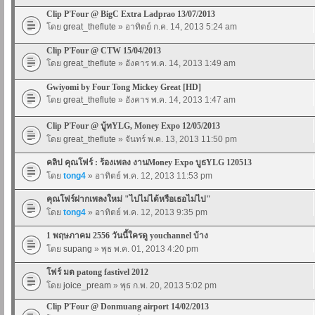
Clip P'Four @ BigC Extra Ladprao 13/07/2013
โดย
great_theflute
» อาทิตย์ ก.ค. 14, 2013 5:24 am
Clip P'Four @ CTW 15/04/2013
โดย
great_theflute
» อังคาร พ.ค. 14, 2013 1:49 am
Gwiyomi by Four Tong Mickey Great [HD]
โดย
great_theflute
» อังคาร พ.ค. 14, 2013 1:47 am
Clip P'Four @ บู้ทYLG, Money Expo 12/05/2013
โดย
great_theflute
» จันทร์ พ.ค. 13, 2013 11:50 pm
คลิป คุณโฟร์ : ร้องเพลง งานMoney Expo บูธYLG 120513
โดย
tong4
» อาทิตย์ พ.ค. 12, 2013 11:53 pm
คุณโฟร์ฝากเพลงใหม่ "ไปไม่ได้หรือเธอไม่ไป"
โดย
tong4
» อาทิตย์ พ.ค. 12, 2013 9:35 pm
1 พฤษภาคม 2556 วันนี้ใครดู youchannel บ้าง
โดย
supang
» พุธ พ.ค. 01, 2013 4:20 pm
โฟร์ มด patong fastivel 2012
โดย
joice_pream
» พุธ ก.พ. 20, 2013 5:02 pm
Clip P'Four @ Donmuang airport 14/02/2013