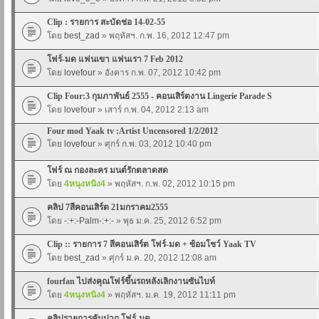
Clip : รายการ สะบัดช่อ 14-02-55
โดย
best_zad
» พฤหัสฯ. ก.พ. 16, 2012 12:47 pm
โฟร์-มด แฟนเขา แฟนเรา 7 Feb 2012
โดย
lovefour
» อังคาร ก.พ. 07, 2012 10:42 pm
Clip Four:3 กุมภาพันธ์ 2555 - คอนเสิร์ตงาน Lingerie Parade S
โดย
lovefour
» เสาร์ ก.พ. 04, 2012 2:13 am
Four mod Yaak tv :Artist Uncensored 1/2/2012
โดย
lovefour
» ศุกร์ ก.พ. 03, 2012 10:40 pm
โฟร์ ณ กองละคร มนต์รักตลาดสด
โดย
4หนุงหนิง4
» พฤหัสฯ. ก.พ. 02, 2012 10:15 pm
คลิป 7สีคอนเสิร์ต 21มกราคม2555
โดย
-:+:-Palm-:+:-
» พุธ ม.ค. 25, 2012 6:52 pm
Clip :: รายการ 7 สีคอนเสิร์ต โฟร์-มด + ซ้อมโชว์ Yaak TV
โดย
best_zad
» ศุกร์ ม.ค. 20, 2012 12:08 am
fourfan ไปส่งคุณโฟร์ขึ้นรถหลังเลิกงานซันไบท์
โดย
4หนุงหนิง4
» พฤหัสฯ. ม.ค. 19, 2012 11:11 pm
คลิปรายการคันปาก โฟร์-มด