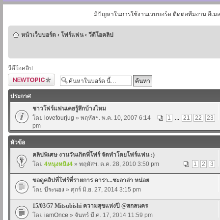
มีปัญหาในการใช้งานเวบบอร์ด ติดต่อทีมงาน อีเม
หน้าเว็บบอร์ด
‹
โฟร์แฟน
‹
วีดีโอคลิป
วีดีโอคลิป
ตั้งกระทู้ใหม่
ประกาศ
ชาวโฟร์แฟนเคยรู้สึกบ้างไหม
โดย
lovefourjug
» พฤหัสฯ. พ.ค. 10, 2007 6:14
1
...
21
22
23
pm
หัวข้อ
คลิปพิเศษ งานวันเกิดพี่โฟร์ จัดทำโดยโฟร์แฟน :)
โดย
4หนุงหนิง4
» พฤหัสฯ. ต.ค. 28, 2010 3:50 pm
1
2
3
ขอดูคลิปที่โฟร์ที่รายการ ดารา...ชะลาล่า หน่อย
โดย
บีระนอง
» ศุกร์ มิ.ย. 27, 2014 3:15 pm
15/03/57 Mitsubishi ความสุขแห่งปี @สกลนคร
โดย
iamOnce
» จันทร์ มี.ค. 17, 2014 11:59 pm