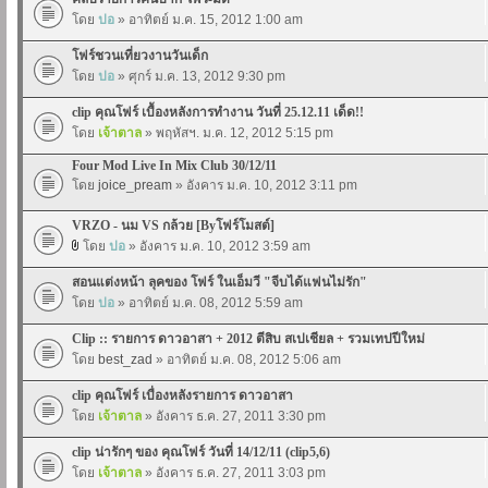
โดย
ปอ
» อาทิตย์ ม.ค. 15, 2012 1:00 am
โฟร์ชวนเที่ยวงานวันเด็ก
โดย
ปอ
» ศุกร์ ม.ค. 13, 2012 9:30 pm
clip คุณโฟร์ เบื้องหลังการทำงาน วันที่ 25.12.11 เด็ด!!
โดย
เจ้าตาล
» พฤหัสฯ. ม.ค. 12, 2012 5:15 pm
Four Mod Live In Mix Club 30/12/11
โดย
joice_pream
» อังคาร ม.ค. 10, 2012 3:11 pm
VRZO - นม VS กล้วย [Byโฟร์โมสต์]
โดย
ปอ
» อังคาร ม.ค. 10, 2012 3:59 am
สอนแต่งหน้า ลุคของ โฟร์ ในเอ็มวี "จีบได้แฟนไม่รัก"
โดย
ปอ
» อาทิตย์ ม.ค. 08, 2012 5:59 am
Clip :: รายการ ดาวอาสา + 2012 ตีสิบ สเปเชียล + รวมเทปปีใหม่
โดย
best_zad
» อาทิตย์ ม.ค. 08, 2012 5:06 am
clip คุณโฟร์ เบื่องหลังรายการ ดาวอาสา
โดย
เจ้าตาล
» อังคาร ธ.ค. 27, 2011 3:30 pm
clip น่ารักๆ ของ คุณโฟร์ วันที่ 14/12/11 (clip5,6)
โดย
เจ้าตาล
» อังคาร ธ.ค. 27, 2011 3:03 pm