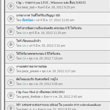
Clip :: รายการ you LIVE , Wherever และ อื่นๆ 31/03/55
โดย
best_zad
» จันทร์ มี.ค. 26, 2012 9:25 pm
บรรยากาศ วันพี่โฟร์รับปริญญา HD
โดย
อ๊อฟน้อย
» เสาร์ มี.ค. 17, 2012 11:02 am
โฟร์ ฝากข้อความถึงแฟนคลับ ครบรอบ 8 ปี โฟร์แฟน
โดย
ปอ
» ศุกร์ มี.ค. 16, 2012 11:35 pm
โฟร์ เรียนจบแล้วจ้า
โดย
ปอ
» เสาร์ มี.ค. 03, 2012 2:31 pm
ให้โฟร์อวยพรครบรอบ 8 ปีโฟร์แฟน
โดย
ปอ
» พุธ ก.พ. 29, 2012 7:16 pm
งานเทศกาลอาหารอร่อย
โดย
joice_pream
» พุธ ก.พ. 29, 2012 3:17 pm
ผัดไทยแอบรัก กับศกลรัตน์ วรอุไร
โดย
ปอ
» พุธ ก.พ. 29, 2012 5:58 am
Clip Four Mod @ เมืองทอง 26/02/2012
โดย
great_theflute
» อังคาร ก.พ. 28, 2012 2:45 am
MV แฟนเขาแฟนเราแบบ official ใน youtube จาก welovekamiikaze
โดย
love_o_o
» อังคาร ก.พ. 21, 2012 8:52 pm