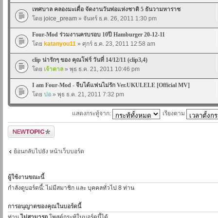
เทศบาล คลองมะเดื่อ จัดงานวันพ่อแห่งชาติ 5 ธันวามหาราช
โดย
joice_pream
» จันทร์ ธ.ค. 26, 2011 1:30 pm
Four-Mod ร่วมงานครบรอบ 10ปี Hamburger 20-12-11
โดย
katanyou11
» ศุกร์ ธ.ค. 23, 2011 12:58 am
clip น่ารักๆ ของ คุณโฟร์ วันที่ 14/12/11 (clip3,4)
โดย
เจ้าตาล
» พุธ ธ.ค. 21, 2011 10:46 pm
I am Four-Mod - จีบได้แฟนไม่รัก Ver.UKULELE [Official MV]
โดย
ปอ
» พุธ ธ.ค. 21, 2011 7:32 pm
แสดงกระทู้จาก:
เรียงตาม
ตั้งกระทู้ใหม่
ย้อนกลับไปยัง หน้าเว็บบอร์ด
ผู้ใช้งานขณะนี้
กำลังดูบอร์ดนี้: ไม่มีสมาชิก และ บุคคลทั่วไป 8 ท่าน
การอนุญาตของคุณในบอร์ดนี้
ท่าน
ไม่สามารถ
โพสต์กระทู้ในบอร์ดนี้ได้