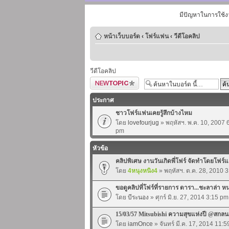
มีปัญหาในการใช้ง
หน้าเว็บบอร์ด
‹
โฟร์แฟน
‹
วีดีโอคลิป
วีดีโอคลิป
ตั้งกระทู้ใหม่
ประกาศ
ชาวโฟร์แฟนเคยรู้สึกบ้างไหม
โดย
lovefourjug
» พฤหัสฯ. พ.ค. 10, 2007 
pm
หัวข้อ
คลิปพิเศษ งานวันเกิดพี่โฟร์ จัดทำโดยโฟร์แ
โดย
4หนุงหนิง4
» พฤหัสฯ. ต.ค. 28, 2010 
ขอดูคลิปที่โฟร์ที่รายการ ดารา...ชะลาล่า ห
โดย
บีระนอง
» ศุกร์ มิ.ย. 27, 2014 3:15 pm
15/03/57 Mitsubishi ความสุขแห่งปี @สกล
โดย
iamOnce
» จันทร์ มี.ค. 17, 2014 11: