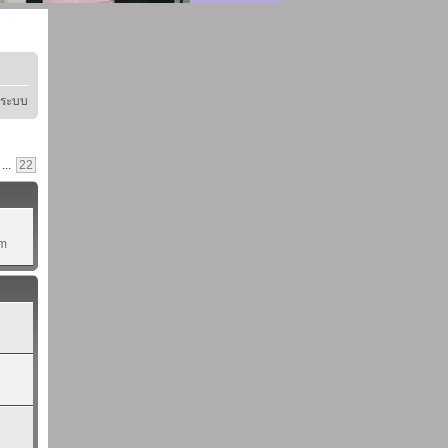
ู่ระบบ
...
22
pm