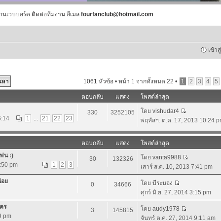
านเวบบอร์ด ติดต่อทีมงาน อีเมล
fourfanclub@hotmail.com
เข้าส
1061 หัวข้อ •
หน้า
1
จากทั้งหมด
22
•
1
2
3
4
5
ตอบกลับ
แสดง
โพสต์ล่าสุด
โดย
vishudar4
330
3252105
6:14
1
...
21
22
23
พฤหัสฯ. ต.ค. 17, 2013 10:24 
ตอบกลับ
แสดง
โพสต์ล่าสุด
ฟน :)
โดย
vanta9988
30
132326
3:50 pm
1
2
3
เสาร์ ส.ค. 10, 2013 7:41 pm
น่อย
โดย
บีระนอง
0
34666
ศุกร์ มิ.ย. 27, 2014 3:15 pm
นคร
โดย
audy1978
3
145815
59 pm
จันทร์ ต.ค. 27, 2014 9:11 am