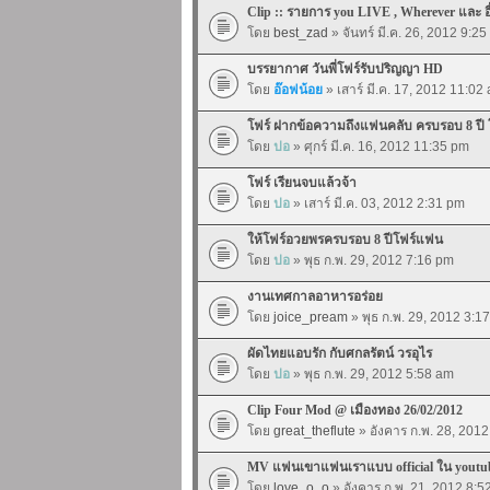
Clip :: รายการ you LIVE , Wherever และ อื
โดย
best_zad
» จันทร์ มี.ค. 26, 2012 9:2
บรรยากาศ วันพี่โฟร์รับปริญญา HD
โดย
อ๊อฟน้อย
» เสาร์ มี.ค. 17, 2012 11:02
โฟร์ ฝากข้อความถึงแฟนคลับ ครบรอบ 8 ปี
โดย
ปอ
» ศุกร์ มี.ค. 16, 2012 11:35 pm
โฟร์ เรียนจบแล้วจ้า
โดย
ปอ
» เสาร์ มี.ค. 03, 2012 2:31 pm
ให้โฟร์อวยพรครบรอบ 8 ปีโฟร์แฟน
โดย
ปอ
» พุธ ก.พ. 29, 2012 7:16 pm
งานเทศกาลอาหารอร่อย
โดย
joice_pream
» พุธ ก.พ. 29, 2012 3:1
ผัดไทยแอบรัก กับศกลรัตน์ วรอุไร
โดย
ปอ
» พุธ ก.พ. 29, 2012 5:58 am
Clip Four Mod @ เมืองทอง 26/02/2012
โดย
great_theflute
» อังคาร ก.พ. 28, 201
MV แฟนเขาแฟนเราแบบ official ใน youtub
โดย
love_o_o
» อังคาร ก.พ. 21, 2012 8:5