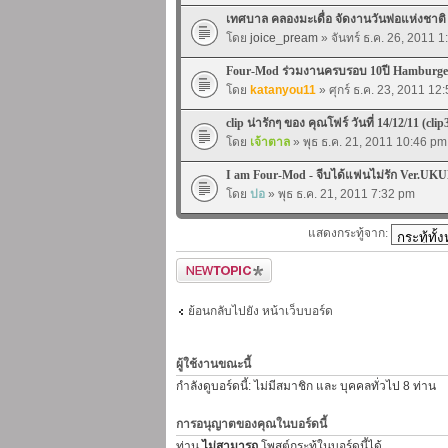
เทศบาล คลองมะเดื่อ จัดงานวันพ่อแห่งชาต
โดย
joice_pream
» จันทร์ ธ.ค. 26, 2011 
Four-Mod ร่วมงานครบรอบ 10ปี Hamburger
โดย
katanyou11
» ศุกร์ ธ.ค. 23, 2011 12
clip น่ารักๆ ของ คุณโฟร์ วันที่ 14/12/11 (clip
โดย
เจ้าตาล
» พุธ ธ.ค. 21, 2011 10:46 pm
I am Four-Mod - จีบได้แฟนไม่รัก Ver.UKU
โดย
ปอ
» พุธ ธ.ค. 21, 2011 7:32 pm
แสดงกระทู้จาก:
ตั้งกระทู้ใหม่
ย้อนกลับไปยัง หน้าเว็บบอร์ด
ผู้ใช้งานขณะนี้
กำลังดูบอร์ดนี้: ไม่มีสมาชิก และ บุคคลทั่วไป 8 ท่าน
การอนุญาตของคุณในบอร์ดนี้
ท่าน
ไม่สามารถ
โพสต์กระทู้ในบอร์ดนี้ได้