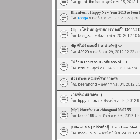
โดย
great_theflute
» ศุกร์ ก.พ. 15, 2013 
Khunfour : Happy New Year 2013 to Four
โดย
tong4
» เสาร์ ธ.ค. 29, 2012 1:38 pm
Clip :: โฟร์ มด @รายการ กลมกิ๊ก 18/11/201
โดย
best_zad
» อังคาร พ.ย. 20, 2012 10:
clip พี่โฟร์ ตอนที่ 1 เปล่าเจ้าชู้ ^^
โดย
43929
» เสาร์ ก.ย. 29, 2012 12:22 a
โฟร์ มด เกาเหลา แยกสัมภาษณ์ T.T
โดย
bznutt
» ศุกร์ ก.ย. 14, 2012 1:14 am
ตัวอย่างละครมนต์รักตลาดสด
โดย
beeranong
» อังคาร ก.ย. 04, 2012 1
งานที่ขอนแก่นคะ :)
โดย
tippy_n_oizz
» จันทร์ ก.ค. 16, 2012 
[cilp] khunfour at chiangmai 08.07.55
โดย
boot4199
» อาทิตย์ ก.ค. 08, 2012 10
[Official MV] เปล่าเจ้าชู้ - I am Four-Mod
โดย
mook_susu
» อาทิตย์ มิ.ย. 24, 2012 