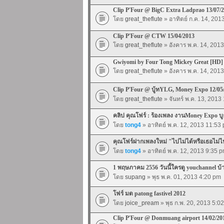
Clip P'Four @ BigC Extra Ladprao 13/07/
โดย
great_theflute
» อาทิตย์ ก.ค. 14, 201
Clip P'Four @ CTW 15/04/2013
โดย
great_theflute
» อังคาร พ.ค. 14, 201
Gwiyomi by Four Tong Mickey Great [HD]
โดย
great_theflute
» อังคาร พ.ค. 14, 201
Clip P'Four @ บู้ทYLG, Money Expo 12/05
โดย
great_theflute
» จันทร์ พ.ค. 13, 2013
คลิป คุณโฟร์ : ร้องเพลง งานMoney Expo 
โดย
tong4
» อาทิตย์ พ.ค. 12, 2013 11:53
คุณโฟร์ฝากเพลงใหม่ "ไปไม่ได้หรือเธอไม่
โดย
tong4
» อาทิตย์ พ.ค. 12, 2013 9:35 
1 พฤษภาคม 2556 วันนี้ใครดู youchannel บ้
โดย
supang
» พุธ พ.ค. 01, 2013 4:20 pm
โฟร์ มด patong fastivel 2012
โดย
joice_pream
» พุธ ก.พ. 20, 2013 5:0
Clip P'Four @ Donmuang airport 14/02/20