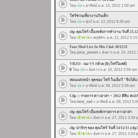
โดย
ปอ
» อาทิตย์ ม.ค. 15, 2012 1:00 am
โฟร์ชวนเที่ยวงานวันเด็ก
โดย
ปอ
» ศุกร์ ม.ค. 13, 2012 9:30 pm
clip คุณโฟร์ เบื้องหลังการทำงาน วันที่ 25.12
โดย
เจ้าตาล
» พฤหัสฯ. ม.ค. 12, 2012 5:1
Four Mod Live In Mix Club 30/12/11
โดย
joice_pream
» อังคาร ม.ค. 10, 2012
VRZO - นม VS กล้วย [Byโฟร์โมสต์]
โดย
ปอ
» อังคาร ม.ค. 10, 2012 3:59 am
สอนแต่งหน้า ลุคของ โฟร์ ในเอ็มวี "จีบได้
โดย
ปอ
» อาทิตย์ ม.ค. 08, 2012 5:59 am
Clip :: รายการ ดาวอาสา + 2012 ตีสิบ สเปเ
โดย
best_zad
» อาทิตย์ ม.ค. 08, 2012 5:
clip คุณโฟร์ เบื่องหลังรายการ ดาวอาสา
โดย
เจ้าตาล
» อังคาร ธ.ค. 27, 2011 3:30 
clip น่ารักๆ ของ คุณโฟร์ วันที่ 14/12/11 (clip
โดย
เจ้าตาล
» อังคาร ธ.ค. 27, 2011 3:03 