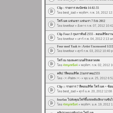
Clip : รายการ สะบัดช่อ 14-02-55
โดย
best_zad
» พฤหัสฯ. ก.พ. 16, 2012 12
โฟร์-มด แฟนเขา แฟนเรา 7 Feb 2012
โดย
lovefour
» อังคาร ก.พ. 07, 2012 10:4
Clip Four:3 กุมภาพันธ์ 2555 - คอนเสิร์ตงาน
โดย
lovefour
» เสาร์ ก.พ. 04, 2012 2:13 a
Four mod Yaak tv :Artist Uncensored 1/2/
โดย
lovefour
» ศุกร์ ก.พ. 03, 2012 10:40 
โฟร์ ณ กองละคร มนต์รักตลาดสด
โดย
4หนุงหนิง4
» พฤหัสฯ. ก.พ. 02, 2012 
คลิป 7สีคอนเสิร์ต 21มกราคม2555
โดย
-:+:-Palm-:+:-
» พุธ ม.ค. 25, 2012 6:
Clip :: รายการ 7 สีคอนเสิร์ต โฟร์-มด + ซ้
โดย
best_zad
» ศุกร์ ม.ค. 20, 2012 12:08
fourfan ไปส่งคุณโฟร์ขึ้นรถหลังเลิกงานซันไ
โดย
4หนุงหนิง4
» พฤหัสฯ. ม.ค. 19, 2012 
คลิปรายการคันปาก โฟร์-มด