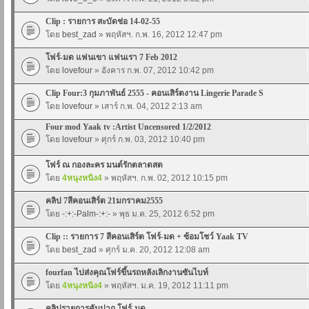
Clip : รายการ สะบัดช่อ 14-02-55
โดย
best_zad
» พฤหัสฯ. ก.พ. 16, 2012 12:47 pm
โฟร์-มด แฟนเขา แฟนเรา 7 Feb 2012
โดย
lovefour
» อังคาร ก.พ. 07, 2012 10:42 pm
Clip Four:3 กุมภาพันธ์ 2555 - คอนเสิร์ตงาน Lingerie Parade S
โดย
lovefour
» เสาร์ ก.พ. 04, 2012 2:13 am
Four mod Yaak tv :Artist Uncensored 1/2/2012
โดย
lovefour
» ศุกร์ ก.พ. 03, 2012 10:40 pm
โฟร์ ณ กองละคร มนต์รักตลาดสด
โดย
4หนุงหนิง4
» พฤหัสฯ. ก.พ. 02, 2012 10:15 pm
คลิป 7สีคอนเสิร์ต 21มกราคม2555
โดย
-:+:-Palm-:+:-
» พุธ ม.ค. 25, 2012 6:52 pm
Clip :: รายการ 7 สีคอนเสิร์ต โฟร์-มด + ซ้อมโชว์ Yaak TV
โดย
best_zad
» ศุกร์ ม.ค. 20, 2012 12:08 am
fourfan ไปส่งคุณโฟร์ขึ้นรถหลังเลิกงานซันไบท์
โดย
4หนุงหนิง4
» พฤหัสฯ. ม.ค. 19, 2012 11:11 pm
คลิปรายการคันปาก โฟร์-มด