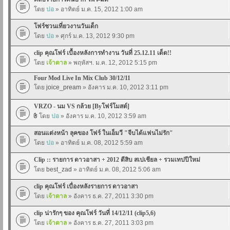
โดย
ปอ
» อาทิตย์ ม.ค. 15, 2012 1:00 am
โฟร์ชวนเที่ยวงานวันเด็ก
โดย
ปอ
» ศุกร์ ม.ค. 13, 2012 9:30 pm
clip คุณโฟร์ เบื้องหลังการทำงาน วันที่ 25.12.11 เด็ด!!
โดย
เจ้าตาล
» พฤหัสฯ. ม.ค. 12, 2012 5:15 pm
Four Mod Live In Mix Club 30/12/11
โดย
joice_pream
» อังคาร ม.ค. 10, 2012 3:11 pm
VRZO - นม VS กล้วย [Byโฟร์โมสต์]
โดย
ปอ
» อังคาร ม.ค. 10, 2012 3:59 am
สอนแต่งหน้า ลุคของ โฟร์ ในเอ็มวี "จีบได้แฟนไม่รัก"
โดย
ปอ
» อาทิตย์ ม.ค. 08, 2012 5:59 am
Clip :: รายการ ดาวอาสา + 2012 ตีสิบ สเปเชียล + รวมเทปปีใหม่
โดย
best_zad
» อาทิตย์ ม.ค. 08, 2012 5:06 am
clip คุณโฟร์ เบื่องหลังรายการ ดาวอาสา
โดย
เจ้าตาล
» อังคาร ธ.ค. 27, 2011 3:30 pm
clip น่ารักๆ ของ คุณโฟร์ วันที่ 14/12/11 (clip5,6)
โดย
เจ้าตาล
» อังคาร ธ.ค. 27, 2011 3:03 pm