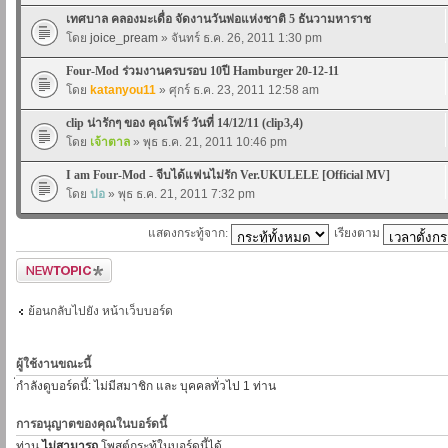
เทศบาล คลองมะเดื่อ จัดงานวันพ่อแห่งชาติ 5 ธันวามหาราช
โดย
joice_pream
» จันทร์ ธ.ค. 26, 2011 1:30 pm
Four-Mod ร่วมงานครบรอบ 10ปี Hamburger 20-12-11
โดย
katanyou11
» ศุกร์ ธ.ค. 23, 2011 12:58 am
clip น่ารักๆ ของ คุณโฟร์ วันที่ 14/12/11 (clip3,4)
โดย
เจ้าตาล
» พุธ ธ.ค. 21, 2011 10:46 pm
I am Four-Mod - จีบได้แฟนไม่รัก Ver.UKULELE [Official MV]
โดย
ปอ
» พุธ ธ.ค. 21, 2011 7:32 pm
แสดงกระทู้จาก:
เรียงตาม
ตั้งกระทู้ใหม่
ย้อนกลับไปยัง หน้าเว็บบอร์ด
ผู้ใช้งานขณะนี้
่กำลังดูบอร์ดนี้: ไม่มีสมาชิก และ บุคคลทั่วไป 1 ท่าน
การอนุญาตของคุณในบอร์ดนี้
ท่าน
ไม่สามารถ
โพสต์กระทู้ในบอร์ดนี้ได้