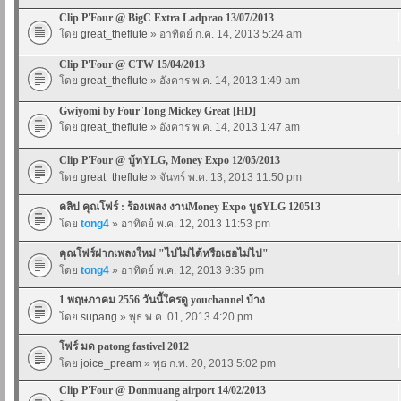
Clip P'Four @ BigC Extra Ladprao 13/07/2013
โดย
great_theflute
» อาทิตย์ ก.ค. 14, 2013 5:24 am
Clip P'Four @ CTW 15/04/2013
โดย
great_theflute
» อังคาร พ.ค. 14, 2013 1:49 am
Gwiyomi by Four Tong Mickey Great [HD]
โดย
great_theflute
» อังคาร พ.ค. 14, 2013 1:47 am
Clip P'Four @ บู้ทYLG, Money Expo 12/05/2013
โดย
great_theflute
» จันทร์ พ.ค. 13, 2013 11:50 pm
คลิป คุณโฟร์ : ร้องเพลง งานMoney Expo บูธYLG 120513
โดย
tong4
» อาทิตย์ พ.ค. 12, 2013 11:53 pm
คุณโฟร์ฝากเพลงใหม่ "ไปไม่ได้หรือเธอไม่ไป"
โดย
tong4
» อาทิตย์ พ.ค. 12, 2013 9:35 pm
1 พฤษภาคม 2556 วันนี้ใครดู youchannel บ้าง
โดย
supang
» พุธ พ.ค. 01, 2013 4:20 pm
โฟร์ มด patong fastivel 2012
โดย
joice_pream
» พุธ ก.พ. 20, 2013 5:02 pm
Clip P'Four @ Donmuang airport 14/02/2013