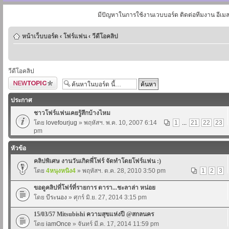
มีปัญหาในการใช้งานเวบบอร์ด ติดต่อทีมงาน อีเม
หน้าเว็บบอร์ด
‹
โฟร์แฟน
‹
วีดีโอคลิป
วีดีโอคลิป
ตั้งกระทู้ใหม่
ประกาศ
ชาวโฟร์แฟนเคยรู้สึกบ้างไหม
โดย
lovefourjug
» พฤหัสฯ. พ.ค. 10, 2007 6:14
1
...
21
22
23
pm
หัวข้อ
คลิปพิเศษ งานวันเกิดพี่โฟร์ จัดทำโดยโฟร์แฟน :)
โดย
4หนุงหนิง4
» พฤหัสฯ. ต.ค. 28, 2010 3:50 pm
1
2
3
ขอดูคลิปที่โฟร์ที่รายการ ดารา...ชะลาล่า หน่อย
โดย
บีระนอง
» ศุกร์ มิ.ย. 27, 2014 3:15 pm
15/03/57 Mitsubishi ความสุขแห่งปี @สกลนคร
โดย
iamOnce
» จันทร์ มี.ค. 17, 2014 11:59 pm