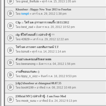
โดย
great_theflute
» ศุกร์ ก.พ. 15, 2013 1:05 am
Khunfour : Happy New Year 2013 to Fourfan
โดย
tong4
» เสาร์ ธ.ค. 29, 2012 1:38 pm
Clip :: โฟร์ มด @รายการ กลมกิ๊ก 18/11/2012
โดย
best_zad
» อังคาร พ.ย. 20, 2012 10:52 pm
clip พี่โฟร์ ตอนที่ 1 เปล่าเจ้าชู้ ^^
โดย
43929
» เสาร์ ก.ย. 29, 2012 12:22 am
โฟร์ มด เกาเหลา แยกสัมภาษณ์ T.T
โดย
bznutt
» ศุกร์ ก.ย. 14, 2012 1:14 am
ตัวอย่างละครมนต์รักตลาดสด
โดย
beeranong
» อังคาร ก.ย. 04, 2012 1:56 pm
งานที่ขอนแก่นคะ :)
โดย
tippy_n_oizz
» จันทร์ ก.ค. 16, 2012 9:53 pm
[cilp] khunfour at chiangmai 08.07.55
โดย
boot4199
» อาทิตย์ ก.ค. 08, 2012 10:48 pm
[Official MV] เปล่าเจ้าชู้ - I am Four-Mod
โดย
mook_susu
» อาทิตย์ มิ.ย. 24, 2012 9:13 pm