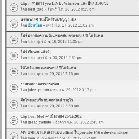
Clip :: รายการ you LIVE , Wherever และ อื่นๆ 31/03/55
โดย
best_zad
» จันทร์ มี.ค. 26, 2012 9:25 pm
บรรยากาศ วันพี่โฟร์รับปริญญา HD
โดย
อ๊อฟน้อย
» เสาร์ มี.ค. 17, 2012 11:02 am
โฟร์ ฝากข้อความถึงแฟนคลับ ครบรอบ 8 ปี โฟร์แฟน
โดย
ปอ
» ศุกร์ มี.ค. 16, 2012 11:35 pm
โฟร์ เรียนจบแล้วจ้า
โดย
ปอ
» เสาร์ มี.ค. 03, 2012 2:31 pm
ให้โฟร์อวยพรครบรอบ 8 ปีโฟร์แฟน
โดย
ปอ
» พุธ ก.พ. 29, 2012 7:16 pm
งานเทศกาลอาหารอร่อย
โดย
joice_pream
» พุธ ก.พ. 29, 2012 3:17 pm
ผัดไทยแอบรัก กับศกลรัตน์ วรอุไร
โดย
ปอ
» พุธ ก.พ. 29, 2012 5:58 am
Clip Four Mod @ เมืองทอง 26/02/2012
โดย
great_theflute
» อังคาร ก.พ. 28, 2012 2:45 am
MV แฟนเขาแฟนเราแบบ official ใน youtube จาก welovekamiikaze
โดย
love_o_o
» อังคาร ก.พ. 21, 2012 8:52 pm