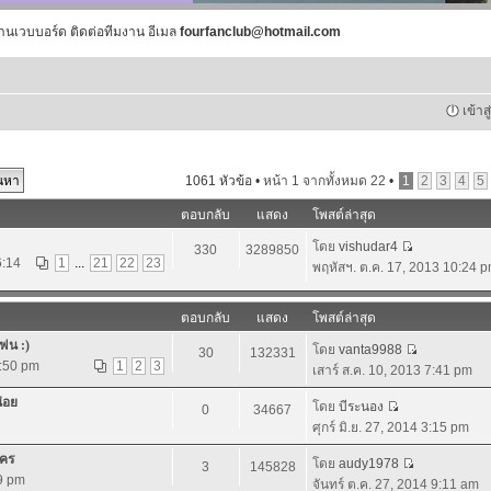
านเวบบอร์ด ติดต่อทีมงาน อีเมล
fourfanclub@hotmail.com
เข้าส
1061 หัวข้อ •
หน้า
1
จากทั้งหมด
22
•
1
2
3
4
5
ตอบกลับ
แสดง
โพสต์ล่าสุด
โดย
vishudar4
330
3289850
6:14
1
...
21
22
23
พฤหัสฯ. ต.ค. 17, 2013 10:24 
ตอบกลับ
แสดง
โพสต์ล่าสุด
ฟน :)
โดย
vanta9988
30
132331
3:50 pm
1
2
3
เสาร์ ส.ค. 10, 2013 7:41 pm
น่อย
โดย
บีระนอง
0
34667
ศุกร์ มิ.ย. 27, 2014 3:15 pm
นคร
โดย
audy1978
3
145828
59 pm
จันทร์ ต.ค. 27, 2014 9:11 am