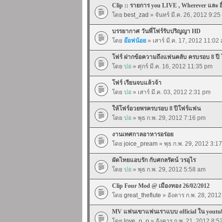
Clip :: รายการ you LIVE , Wherever และ อื
โดย
best_zad
» จันทร์ มี.ค. 26, 2012 9:2
บรรยากาศ วันพี่โฟร์รับปริญญา HD
โดย
อ๊อฟน้อย
» เสาร์ มี.ค. 17, 2012 11:02
โฟร์ ฝากข้อความถึงแฟนคลับ ครบรอบ 8 ปี
โดย
ปอ
» ศุกร์ มี.ค. 16, 2012 11:35 pm
โฟร์ เรียนจบแล้วจ้า
โดย
ปอ
» เสาร์ มี.ค. 03, 2012 2:31 pm
ให้โฟร์อวยพรครบรอบ 8 ปีโฟร์แฟน
โดย
ปอ
» พุธ ก.พ. 29, 2012 7:16 pm
งานเทศกาลอาหารอร่อย
โดย
joice_pream
» พุธ ก.พ. 29, 2012 3:1
ผัดไทยแอบรัก กับศกลรัตน์ วรอุไร
โดย
ปอ
» พุธ ก.พ. 29, 2012 5:58 am
Clip Four Mod @ เมืองทอง 26/02/2012
โดย
great_theflute
» อังคาร ก.พ. 28, 201
MV แฟนเขาแฟนเราแบบ official ใน youtub
โดย
love_o_o
» อังคาร ก.พ. 21, 2012 8:5