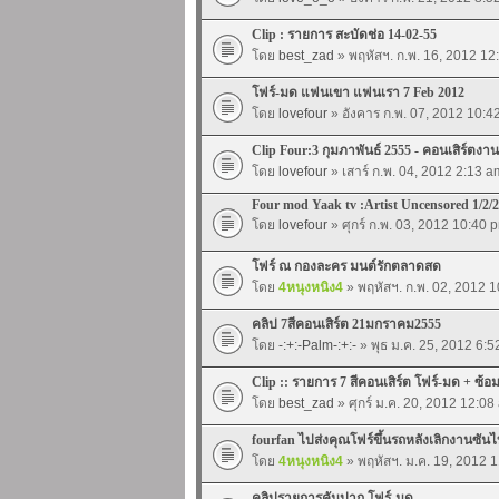
Clip : รายการ สะบัดช่อ 14-02-55
โดย
best_zad
» พฤหัสฯ. ก.พ. 16, 2012 12
โฟร์-มด แฟนเขา แฟนเรา 7 Feb 2012
โดย
lovefour
» อังคาร ก.พ. 07, 2012 10:4
Clip Four:3 กุมภาพันธ์ 2555 - คอนเสิร์ตงาน
โดย
lovefour
» เสาร์ ก.พ. 04, 2012 2:13 a
Four mod Yaak tv :Artist Uncensored 1/2/
โดย
lovefour
» ศุกร์ ก.พ. 03, 2012 10:40 
โฟร์ ณ กองละคร มนต์รักตลาดสด
โดย
4หนุงหนิง4
» พฤหัสฯ. ก.พ. 02, 2012 
คลิป 7สีคอนเสิร์ต 21มกราคม2555
โดย
-:+:-Palm-:+:-
» พุธ ม.ค. 25, 2012 6:
Clip :: รายการ 7 สีคอนเสิร์ต โฟร์-มด + ซ้
โดย
best_zad
» ศุกร์ ม.ค. 20, 2012 12:08
fourfan ไปส่งคุณโฟร์ขึ้นรถหลังเลิกงานซันไ
โดย
4หนุงหนิง4
» พฤหัสฯ. ม.ค. 19, 2012 
คลิปรายการคันปาก โฟร์-มด