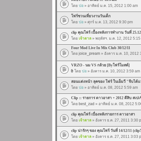
โดย
ปอ
» อาทิตย์ ม.ค. 15, 2012 1:00 am
โฟร์ชวนเที่ยวงานวันเด็ก
โดย
ปอ
» ศุกร์ ม.ค. 13, 2012 9:30 pm
clip คุณโฟร์ เบื้องหลังการทำงาน วันที่ 25.12
โดย
เจ้าตาล
» พฤหัสฯ. ม.ค. 12, 2012 5:1
Four Mod Live In Mix Club 30/12/11
โดย
joice_pream
» อังคาร ม.ค. 10, 2012
VRZO - นม VS กล้วย [Byโฟร์โมสต์]
โดย
ปอ
» อังคาร ม.ค. 10, 2012 3:59 am
สอนแต่งหน้า ลุคของ โฟร์ ในเอ็มวี "จีบได้
โดย
ปอ
» อาทิตย์ ม.ค. 08, 2012 5:59 am
Clip :: รายการ ดาวอาสา + 2012 ตีสิบ สเปเ
โดย
best_zad
» อาทิตย์ ม.ค. 08, 2012 5:
clip คุณโฟร์ เบื่องหลังรายการ ดาวอาสา
โดย
เจ้าตาล
» อังคาร ธ.ค. 27, 2011 3:30 
clip น่ารักๆ ของ คุณโฟร์ วันที่ 14/12/11 (clip
โดย
เจ้าตาล
» อังคาร ธ.ค. 27, 2011 3:03 