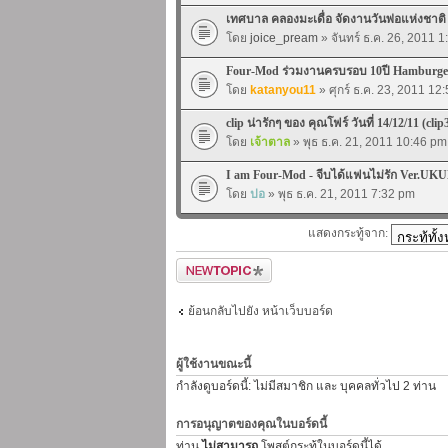
เทศบาล คลองมะเดื่อ จัดงานวันพ่อแห่งชาต
โดย
joice_pream
» จันทร์ ธ.ค. 26, 2011 
Four-Mod ร่วมงานครบรอบ 10ปี Hamburger
โดย
katanyou11
» ศุกร์ ธ.ค. 23, 2011 12
clip น่ารักๆ ของ คุณโฟร์ วันที่ 14/12/11 (clip
โดย
เจ้าตาล
» พุธ ธ.ค. 21, 2011 10:46 pm
I am Four-Mod - จีบได้แฟนไม่รัก Ver.UKU
โดย
ปอ
» พุธ ธ.ค. 21, 2011 7:32 pm
แสดงกระทู้จาก:
ตั้งกระทู้ใหม่
ย้อนกลับไปยัง หน้าเว็บบอร์ด
ผู้ใช้งานขณะนี้
กำลังดูบอร์ดนี้: ไม่มีสมาชิก และ บุคคลทั่วไป 2 ท่าน
การอนุญาตของคุณในบอร์ดนี้
ท่าน
ไม่สามารถ
โพสต์กระทู้ในบอร์ดนี้ได้