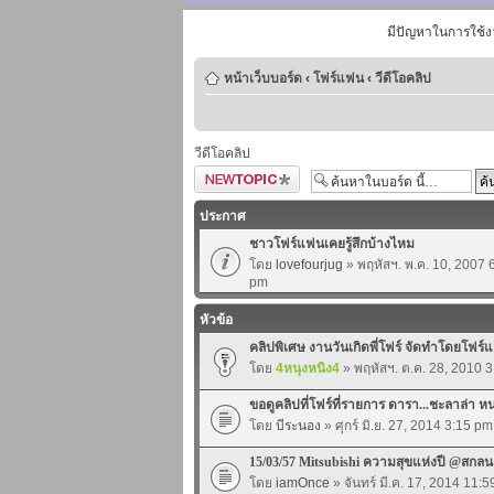
มีปัญหาในการใช้ง
หน้าเว็บบอร์ด
‹
โฟร์แฟน
‹
วีดีโอคลิป
วีดีโอคลิป
ตั้งกระทู้ใหม่
ประกาศ
ชาวโฟร์แฟนเคยรู้สึกบ้างไหม
โดย
lovefourjug
» พฤหัสฯ. พ.ค. 10, 2007 
pm
หัวข้อ
คลิปพิเศษ งานวันเกิดพี่โฟร์ จัดทำโดยโฟร์แ
โดย
4หนุงหนิง4
» พฤหัสฯ. ต.ค. 28, 2010 
ขอดูคลิปที่โฟร์ที่รายการ ดารา...ชะลาล่า ห
โดย
บีระนอง
» ศุกร์ มิ.ย. 27, 2014 3:15 pm
15/03/57 Mitsubishi ความสุขแห่งปี @สกล
โดย
iamOnce
» จันทร์ มี.ค. 17, 2014 11: