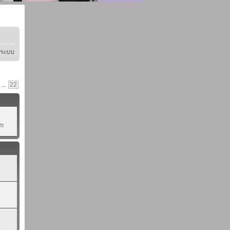
ู่ระบบ
...
22
pm