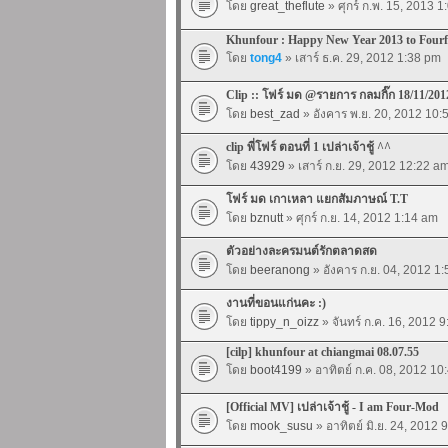
โดย
great_theflute
» ศุกร์ ก.พ. 15, 2013 
Khunfour : Happy New Year 2013 to Four
โดย
tong4
» เสาร์ ธ.ค. 29, 2012 1:38 pm
Clip :: โฟร์ มด @รายการ กลมกิ๊ก 18/11/201
โดย
best_zad
» อังคาร พ.ย. 20, 2012 10:
clip พี่โฟร์ ตอนที่ 1 เปล่าเจ้าชู้ ^^
โดย
43929
» เสาร์ ก.ย. 29, 2012 12:22 a
โฟร์ มด เกาเหลา แยกสัมภาษณ์ T.T
โดย
bznutt
» ศุกร์ ก.ย. 14, 2012 1:14 am
ตัวอย่างละครมนต์รักตลาดสด
โดย
beeranong
» อังคาร ก.ย. 04, 2012 1
งานที่ขอนแก่นคะ :)
โดย
tippy_n_oizz
» จันทร์ ก.ค. 16, 2012 
[cilp] khunfour at chiangmai 08.07.55
โดย
boot4199
» อาทิตย์ ก.ค. 08, 2012 10
[Official MV] เปล่าเจ้าชู้ - I am Four-Mod
โดย
mook_susu
» อาทิตย์ มิ.ย. 24, 2012 