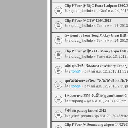
Clip P'Four @ BigC Extra Ladprao 13/07/
โดย
great_theflute
» อาทิตย์ ก.ค. 14, 201
Clip P'Four @ CTW 15/04/2013
โดย
great_theflute
» อังคาร พ.ค. 14, 201
Gwiyomi by Four Tong Mickey Great [HD]
โดย
great_theflute
» อังคาร พ.ค. 14, 201
Clip P'Four @ บู้ทYLG, Money Expo 12/05
โดย
great_theflute
» จันทร์ พ.ค. 13, 2013
คลิป คุณโฟร์ : ร้องเพลง งานMoney Expo 
โดย
tong4
» อาทิตย์ พ.ค. 12, 2013 11:53
คุณโฟร์ฝากเพลงใหม่ "ไปไม่ได้หรือเธอไม่
โดย
tong4
» อาทิตย์ พ.ค. 12, 2013 9:35 
1 พฤษภาคม 2556 วันนี้ใครดู youchannel บ้
โดย
supang
» พุธ พ.ค. 01, 2013 4:20 pm
โฟร์ มด patong fastivel 2012
โดย
joice_pream
» พุธ ก.พ. 20, 2013 5:0
Clip P'Four @ Donmuang airport 14/02/20