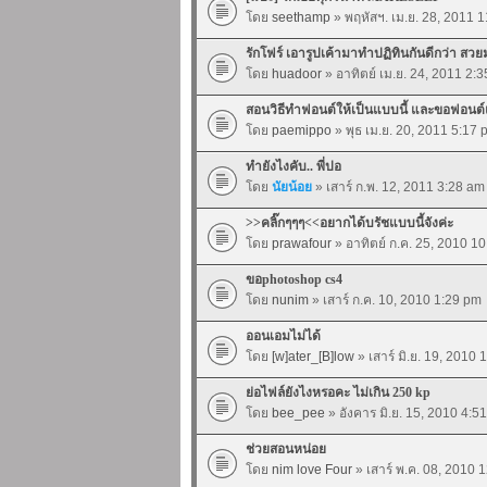
โดย
seethamp
» พฤหัสฯ. เม.ย. 28, 2011 
รักโฟร์ เอารูปเค้ามาทำปฏิทินกันดีกว่า สว
โดย
huadoor
» อาทิตย์ เม.ย. 24, 2011 2:
สอนวิธีทำฟอนต์ให้เป็นแบบนี้ และขอฟอนต์แ
โดย
paemippo
» พุธ เม.ย. 20, 2011 5:17 
ทำยังไงคับ.. พี่ปอ
โดย
นัยน้อย
» เสาร์ ก.พ. 12, 2011 3:28 am
>>คลิ๊กๆๆๆ<<อยากได้บรัชแบบนี้จังค่ะ
โดย
prawafour
» อาทิตย์ ก.ค. 25, 2010 1
ขอphotoshop cs4
โดย
nunim
» เสาร์ ก.ค. 10, 2010 1:29 pm
ออนเอมไม่ได้
โดย
[w]ater_[B]low
» เสาร์ มิ.ย. 19, 2010 
ย่อไฟล์ยังไงหรอคะ ไม่เกิน 250 kp
โดย
bee_pee
» อังคาร มิ.ย. 15, 2010 4:5
ช่วยสอนหน่อย
โดย
nim love Four
» เสาร์ พ.ค. 08, 2010 