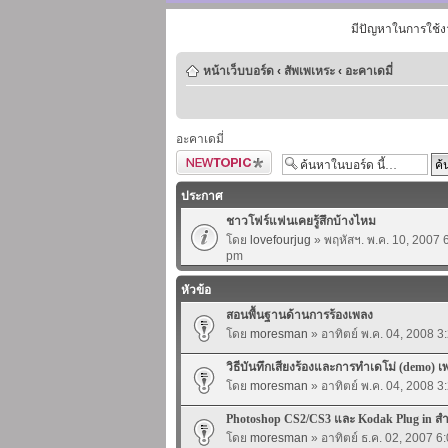
มีปัญหาในการใช้ง
หน้าเว็บบอร์ด
‹
สัพเพเหระ
‹
อะคาเดมี่
อะคาเดมี่
ตั้งกระทู้ใหม่
ประกาศ
ชาวโฟร์แฟนเคยรู้สึกบ้างไหม
โดย
lovefourjug
» พฤหัสฯ. พ.ค. 10, 2007 
pm
หัวข้อ
สอนพื้นฐานด้านการร้องเพลง
โดย
moresman
» อาทิตย์ พ.ค. 04, 2008 3
วิธีบันทึกเสียงร้องและการทำเดโม่ (demo) เ
โดย
moresman
» อาทิตย์ พ.ค. 04, 2008 3
Photoshop CS2/CS3 และ Kodak Plug in ส
โดย
moresman
» อาทิตย์ ธ.ค. 02, 2007 6