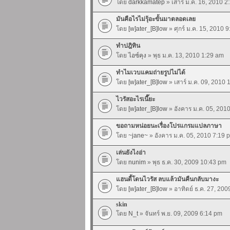
โดย
darkkamatep
» เสาร์ ม.ค. 16, 2010 2
มันคือไรไม่รุ้อะขั้นมาตลอดเลย
โดย
[w]ater_[B]low
» ศุกร์ ม.ค. 15, 2010 
ทำปฎิทิน
โดย
ไอซ์คุง
» พุธ ม.ค. 13, 2010 1:29 am
ทำไมเวบแคมถ่ายรูปไม่ได้
โดย
[w]ater_[B]low
» เสาร์ ม.ค. 09, 2010
ไวรัสอะไรเนี๊ยะ
โดย
[w]ater_[B]low
» อังคาร ม.ค. 05, 201
ขอถามหน่อยนะเรื่องโปรแกรมแปลภาษา
โดย
~jane~
» อังคาร ม.ค. 05, 2010 7:19 
เล่นยังไงอ่า
โดย
nunim
» พุธ ธ.ค. 30, 2009 10:43 pm
แฮนดี้โดนไวรัส ลบแล้วมันคืนกลับมางะ
โดย
[w]ater_[B]low
» อาทิตย์ ธ.ค. 27, 20
skin
โดย
N_t
» จันทร์ พ.ย. 09, 2009 6:14 pm