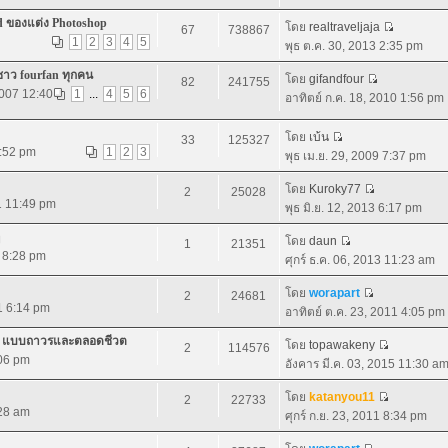
d ของแต่ง Photoshop
โดย
realtraveljaja
67
738867
1
2
3
4
5
พุธ ต.ค. 30, 2013 2:35 pm
ชาว fourfan ทุกคน
โดย
gifandfour
82
241755
2007 12:40
1
...
4
5
6
อาทิตย์ ก.ค. 18, 2010 1:56 pm
โดย
เบ้น
33
125327
7:52 pm
1
2
3
พุธ เม.ย. 29, 2009 7:37 pm
โดย
Kuroky77
2
25028
1 11:49 pm
พุธ มิ.ย. 12, 2013 6:17 pm
โดย
daun
1
21351
1 8:28 pm
ศุกร์ ธ.ค. 06, 2013 11:23 am
โดย
worapart
2
24681
11 6:14 pm
อาทิตย์ ต.ค. 23, 2011 4:05 pm
.0 แบบถาวรและตลอดชีวต
โดย
topawakeny
2
114576
:06 pm
อังคาร มี.ค. 03, 2015 11:30 a
โดย
katanyou11
2
22733
:28 am
ศุกร์ ก.ย. 23, 2011 8:34 pm