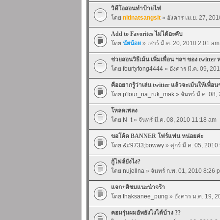
วิดีโอสอนทำป้ายไฟ
โดย
nitinatsangsit
» อังคาร เม.ย. 27, 20
Add to Favorites ไม่ได้อะคับ
โดย
นัยน้อย
» เสาร์ มี.ค. 20, 2010 2:01 am
ช่วยสอนวิธีเม้น เพิ่มเพื่อน ฯลฯ ของ twitter 
โดย
fourtyfong4444
» อังคาร มี.ค. 09, 20
คืออยากรู้ว่าเล่น twitter แล้วจะเม้นให้เพื่อน
โดย
p'four_na_ruk_mak
» จันทร์ มี.ค. 08
โหลดเพลง
โดย
N_t
» จันทร์ มี.ค. 08, 2010 11:18 am
ขอโค้ด BANNER โฟร์แฟน หน่อยค่ะ
โดย
&#9733;bowwy
» ศุกร์ มี.ค. 05, 201
กู้ไฟล์ยังไง?
โดย
nujellna
» จันทร์ ก.พ. 01, 2010 8:26 
แจก+ติชมแนะนำจร้า
โดย
thaksanee_pung
» อังคาร ม.ค. 19, 
คอมรุ่นผมอัพยังไงได้บ้าง ??