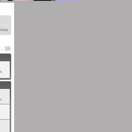
ู่ระบบ
...
15
pm
m