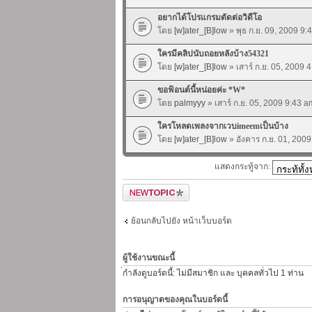
อยากได้โปรแกรมตัดต่อวิดีโอ
โดย
[w]ater_[B]low
» พุธ ก.ย. 09, 2009 9:
ใครมีคลิปนับถอยหลังบ้าง54321
โดย
[w]ater_[B]low
» เสาร์ ก.ย. 05, 2009 
ขอฟ้อนต์นี้หน่อยค่ะ *W*
โดย
palmyyy
» เสาร์ ก.ย. 05, 2009 9:43 a
ใครโหลดเพลงจากเวบimeemเป็นบ้าง
โดย
[w]ater_[B]low
» อังคาร ก.ย. 01, 200
แสดงกระทู้จาก:
ตั้งกระทู้ใหม่
ย้อนกลับไปยัง หน้าเว็บบอร์ด
ผู้ใช้งานขณะนี้
่กำลังดูบอร์ดนี้: ไม่มีสมาชิก และ บุคคลทั่วไป 1 ท่าน
การอนุญาตของคุณในบอร์ดนี้