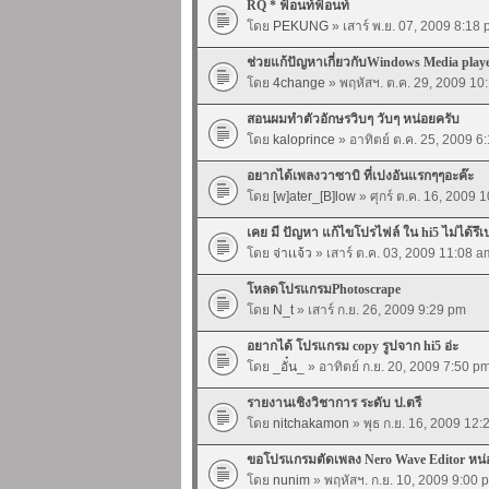
RQ * ฟ้อนท์ฟ้อนท์
โดย
PEKUNG
» เสาร์ พ.ย. 07, 2009 8:18
ช่วยแก้ปัญหาเกี่ยวกับWindows Media playe
โดย
4change
» พฤหัสฯ. ต.ค. 29, 2009 10
สอนผมทำตัวอักษรวิบๆ วับๆ หน่อยครับ
โดย
kaloprince
» อาทิตย์ ต.ค. 25, 2009 6
อยากได้เพลงวาซาบิ ที่เปงอันแรกๆๆอะค๊ะ
โดย
[w]ater_[B]low
» ศุกร์ ต.ค. 16, 2009 
เคย มี ปัญหา แก้ไขโปรไฟล์ ใน hi5 ไม่ได้รึเ
โดย
จ่าเเจ้ว
» เสาร์ ต.ค. 03, 2009 11:08 a
โหลดโปรแกรมPhotoscrape
โดย
N_t
» เสาร์ ก.ย. 26, 2009 9:29 pm
อยากได้ โปรแกรม copy รูปจาก hi5 อ่ะ
โดย
_อั๋น_
» อาทิตย์ ก.ย. 20, 2009 7:50 p
รายงานเชิงวิชาการ ระดับ ป.ตรี
โดย
nitchakamon
» พุธ ก.ย. 16, 2009 12
ขอโปรแกรมตัดเพลง Nero Wave Editor หน่
โดย
nunim
» พฤหัสฯ. ก.ย. 10, 2009 9:00 