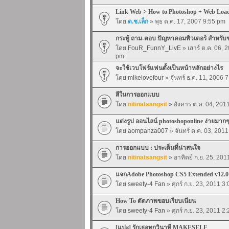
Link Web > How to Photoshop + Web Loa
โดย
ด.ช.เล็ก
» พุธ ต.ค. 17, 2007 9:55 pm
กระทู้ ถาม-ตอบ ปัญหาคอมพิวเตอร์ สำหรับ
โดย
FouR_FunnY_LivE
» เสาร์ ต.ค. 06, 
pm
จะใช้เวบโฟร์แฟนตั้งเป็นหน้าหลักอย่างไร
โดย
mikelovefour
» จันทร์ ธ.ค. 11, 2006 
สีในการออกแบบ
โดย
nitinatsangsit
» อังคาร ต.ค. 04, 201
แต่งรูป ออนไลน์ photoshoponline ง่ายมากๆ
โดย
aompanza007
» จันทร์ ต.ค. 03, 201
การออกแบบ : ประเด็นที่น่าสนใจ
โดย
nitinatsangsit
» อาทิตย์ ก.ย. 25, 20
แจกAdobe Photoshop CS5 Extended v12
โดย
sweety-4 Fan
» ศุกร์ ก.ย. 23, 2011 3
How To ตัดภาพขอบเรียบเนียน
โดย
sweety-4 Fan
» ศุกร์ ก.ย. 23, 2011 2
[แปะ] รักเธอทุกวินาที MAKESELF