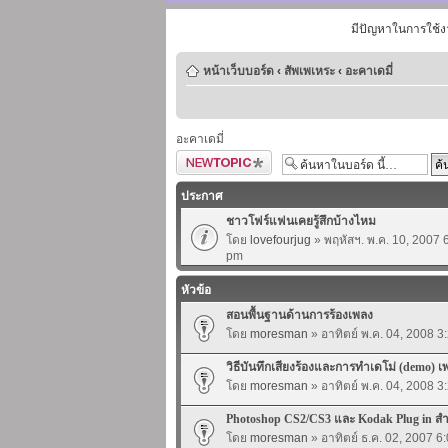
มีปัญหาในการใช้ง
หน้าเว็บบอร์ด
‹
สัพเพเหระ
‹
อะคาเดมี่
อะคาเดมี่
ตั้งกระทู้ใหม่
ประกาศ
ชาวโฟร์แฟนเคยรู้สึกบ้างไหม
โดย
lovefourjug
» พฤหัสฯ. พ.ค. 10, 2007 
pm
หัวข้อ
สอนพื้นฐานด้านการร้องเพลง
โดย
moresman
» อาทิตย์ พ.ค. 04, 2008 3
วิธีบันทึกเสียงร้องและการทำเดโม่ (demo) เ
โดย
moresman
» อาทิตย์ พ.ค. 04, 2008 3
Photoshop CS2/CS3 และ Kodak Plug in ส
โดย
moresman
» อาทิตย์ ธ.ค. 02, 2007 6