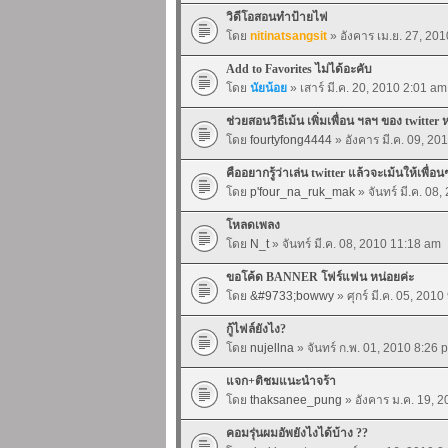
วิดีโอสอนทำป้ายไฟ
โดย
nitinatsangsit
» อังคาร เม.ย. 27, 20
Add to Favorites ไม่ได้อะคับ
โดย
นัยน้อย
» เสาร์ มี.ค. 20, 2010 2:01 am
ช่วยสอนวิธีเม้น เพิ่มเพื่อน ฯลฯ ของ twitter 
โดย
fourtyfong4444
» อังคาร มี.ค. 09, 20
คืออยากรู้ว่าเล่น twitter แล้วจะเม้นให้เพื่อน
โดย
p'four_na_ruk_mak
» จันทร์ มี.ค. 08
โหลดเพลง
โดย
N_t
» จันทร์ มี.ค. 08, 2010 11:18 am
ขอโค้ด BANNER โฟร์แฟน หน่อยค่ะ
โดย
&#9733;bowwy
» ศุกร์ มี.ค. 05, 201
กู้ไฟล์ยังไง?
โดย
nujellna
» จันทร์ ก.พ. 01, 2010 8:26 
แจก+ติชมแนะนำจร้า
โดย
thaksanee_pung
» อังคาร ม.ค. 19, 
คอมรุ่นผมอัพยังไงได้บ้าง ??