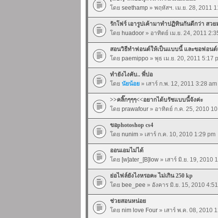
โดย
seethamp
» พฤหัสฯ. เม.ย. 28, 2011 
รักโฟร์ เอารูปเค้ามาทำปฏิทินกันดีกว่า สว
โดย
huadoor
» อาทิตย์ เม.ย. 24, 2011 2:
สอนวิธีทำฟอนต์ให้เป็นแบบนี้ และขอฟอนต์แ
โดย
paemippo
» พุธ เม.ย. 20, 2011 5:17 
ทำยังไงคับ.. พี่ปอ
โดย
นัยน้อย
» เสาร์ ก.พ. 12, 2011 3:28 am
>>คลิ๊กๆๆๆ<<อยากได้บรัชแบบนี้จังค่ะ
โดย
prawafour
» อาทิตย์ ก.ค. 25, 2010 1
ขอphotoshop cs4
โดย
nunim
» เสาร์ ก.ค. 10, 2010 1:29 pm
ออนเอมไม่ได้
โดย
[w]ater_[B]low
» เสาร์ มิ.ย. 19, 2010 
ย่อไฟล์ยังไงหรอคะ ไม่เกิน 250 kp
โดย
bee_pee
» อังคาร มิ.ย. 15, 2010 4:5
ช่วยสอนหน่อย
โดย
nim love Four
» เสาร์ พ.ค. 08, 2010 