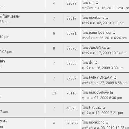
โดย
sim
4
32077
 pm
พฤหัสฯ. ธ.ค. 15, 2011 12:01 
r ให้หน่อยค่ะ
โดย
monktong
7
39517
:16 pm
เสาร์ ม.ค. 02, 2010 9:39 pm
โดย
pang love four
6
35791
:19 pm
จันทร์ เม.ย. 26, 2010 6:24 pm
โดย
JEnJeNKa
8
39570
10:02 pm
เสาร์ ต.ค. 17, 2009 10:34 am
ปล่า
โดย
อั้น
7
39308
m
ศุกร์ ต.ค. 16, 2009 3:33 am
โดย
FAIRY DREAM
7
37667
อาทิตย์ ก.ย. 27, 2009 6:56 pm
โดย
muklovelove
13
70110
m
พุธ ต.ค. 07, 2009 6:36 pm
โดย
HYuuZu
7
40573
:27 am
ศุกร์ ก.ย. 18, 2009 7:21 pm
อยค่ะ
โดย
monktong
4
523255
pm
อาทิตย์ ม.ค. 03, 2010 12:25 p