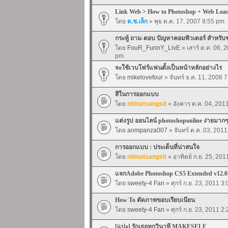
Link Web > How to Photoshop + Web Loa
โดย
ด.ช.เล็ก
» พุธ ต.ค. 17, 2007 9:55 pm
กระทู้ ถาม-ตอบ ปัญหาคอมพิวเตอร์ สำหรับ
โดย
FouR_FunnY_LivE
» เสาร์ ต.ค. 06, 
pm
จะใช้เวบโฟร์แฟนตั้งเป็นหน้าหลักอย่างไร
โดย
mikelovefour
» จันทร์ ธ.ค. 11, 2006 
สีในการออกแบบ
โดย
nitinatsangsit
» อังคาร ต.ค. 04, 201
แต่งรูป ออนไลน์ photoshoponline ง่ายมากๆ
โดย
aompanza007
» จันทร์ ต.ค. 03, 201
การออกแบบ : ประเด็นที่น่าสนใจ
โดย
nitinatsangsit
» อาทิตย์ ก.ย. 25, 20
แจกAdobe Photoshop CS5 Extended v12
โดย
sweety-4 Fan
» ศุกร์ ก.ย. 23, 2011 3
How To ตัดภาพขอบเรียบเนียน
โดย
sweety-4 Fan
» ศุกร์ ก.ย. 23, 2011 2
[แปะ] รักเธอทุกวินาที MAKESELF