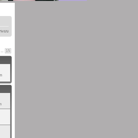
ู่ระบบ
...
15
pm
m