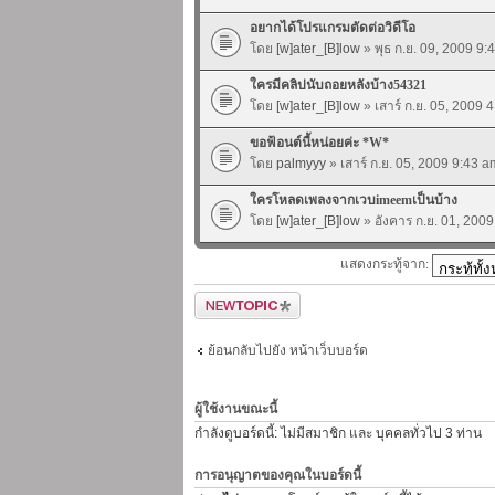
อยากได้โปรแกรมตัดต่อวิดีโอ
โดย
[w]ater_[B]low
» พุธ ก.ย. 09, 2009 9:
ใครมีคลิปนับถอยหลังบ้าง54321
โดย
[w]ater_[B]low
» เสาร์ ก.ย. 05, 2009 
ขอฟ้อนต์นี้หน่อยค่ะ *W*
โดย
palmyyy
» เสาร์ ก.ย. 05, 2009 9:43 a
ใครโหลดเพลงจากเวบimeemเป็นบ้าง
โดย
[w]ater_[B]low
» อังคาร ก.ย. 01, 200
แสดงกระทู้จาก:
ตั้งกระทู้ใหม่
ย้อนกลับไปยัง หน้าเว็บบอร์ด
ผู้ใช้งานขณะนี้
กำลังดูบอร์ดนี้: ไม่มีสมาชิก และ บุคคลทั่วไป 3 ท่าน
การอนุญาตของคุณในบอร์ดนี้