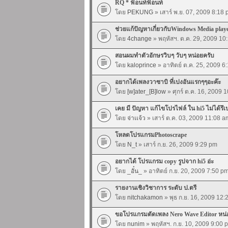
RQ * ฟ้อนท์ฟ้อนท์
โดย
PEKUNG
» เสาร์ พ.ย. 07, 2009 8:18
ช่วยแก้ปัญหาเกี่ยวกับWindows Media playe
โดย
4change
» พฤหัสฯ. ต.ค. 29, 2009 10
สอนผมทำตัวอักษรวิบๆ วับๆ หน่อยครับ
โดย
kaloprince
» อาทิตย์ ต.ค. 25, 2009 6
อยากได้เพลงวาซาบิ ที่เปงอันแรกๆๆอะค๊ะ
โดย
[w]ater_[B]low
» ศุกร์ ต.ค. 16, 2009 
เคย มี ปัญหา แก้ไขโปรไฟล์ ใน hi5 ไม่ได้รึเ
โดย
จ่าเเจ้ว
» เสาร์ ต.ค. 03, 2009 11:08 a
โหลดโปรแกรมPhotoscrape
โดย
N_t
» เสาร์ ก.ย. 26, 2009 9:29 pm
อยากได้ โปรแกรม copy รูปจาก hi5 อ่ะ
โดย
_อั๋น_
» อาทิตย์ ก.ย. 20, 2009 7:50 p
รายงานเชิงวิชาการ ระดับ ป.ตรี
โดย
nitchakamon
» พุธ ก.ย. 16, 2009 12
ขอโปรแกรมตัดเพลง Nero Wave Editor หน่
โดย
nunim
» พฤหัสฯ. ก.ย. 10, 2009 9:00 