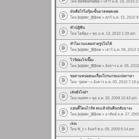
โดย
darkkamatep
» เสาร์ ม.ค. 16, 2010 2
มันคือไรไม่รุ้อะขั้นมาตลอดเลย
โดย
[w]ater_[B]low
» ศุกร์ ม.ค. 15, 2010 
ทำปฎิทิน
โดย
ไอซ์คุง
» พุธ ม.ค. 13, 2010 1:29 am
ทำไมเวบแคมถ่ายรูปไม่ได้
โดย
[w]ater_[B]low
» เสาร์ ม.ค. 09, 2010
ไวรัสอะไรเนี๊ยะ
โดย
[w]ater_[B]low
» อังคาร ม.ค. 05, 201
ขอถามหน่อยนะเรื่องโปรแกรมแปลภาษา
โดย
~jane~
» อังคาร ม.ค. 05, 2010 7:19 
เล่นยังไงอ่า
โดย
nunim
» พุธ ธ.ค. 30, 2009 10:43 pm
แฮนดี้โดนไวรัส ลบแล้วมันคืนกลับมางะ
โดย
[w]ater_[B]low
» อาทิตย์ ธ.ค. 27, 20
skin
โดย
N_t
» จันทร์ พ.ย. 09, 2009 6:14 pm