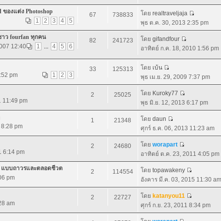
d ของแต่ง Photoshop
โดย
realtraveljaja
67
738833
1
2
3
4
5
พุธ ต.ค. 30, 2013 2:35 pm
ชาว fourfan ทุกคน
โดย
gifandfour
82
241723
2007 12:40
1
...
4
5
6
อาทิตย์ ก.ค. 18, 2010 1:56 pm
โดย
เบ้น
33
125313
7:52 pm
1
2
3
พุธ เม.ย. 29, 2009 7:37 pm
โดย
Kuroky77
2
25025
1 11:49 pm
พุธ มิ.ย. 12, 2013 6:17 pm
โดย
daun
1
21348
1 8:28 pm
ศุกร์ ธ.ค. 06, 2013 11:23 am
โดย
worapart
2
24680
11 6:14 pm
อาทิตย์ ต.ค. 23, 2011 4:05 pm
.0 แบบถาวรและตลอดชีวต
โดย
topawakeny
2
114554
:06 pm
อังคาร มี.ค. 03, 2015 11:30 a
โดย
katanyou11
2
22727
:28 am
ศุกร์ ก.ย. 23, 2011 8:34 pm