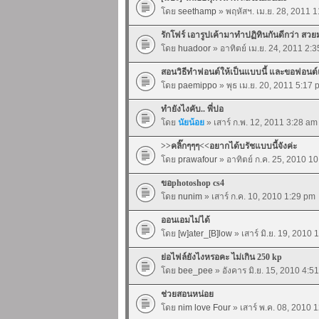
โดย
seethamp
» พฤหัสฯ. เม.ย. 28, 2011 
รักโฟร์ เอารูปเค้ามาทำปฏิทินกันดีกว่า สว
โดย
huadoor
» อาทิตย์ เม.ย. 24, 2011 2:
สอนวิธีทำฟอนต์ให้เป็นแบบนี้ และขอฟอนต์แ
โดย
paemippo
» พุธ เม.ย. 20, 2011 5:17 
ทำยังไงคับ.. พี่ปอ
โดย
นัยน้อย
» เสาร์ ก.พ. 12, 2011 3:28 am
>>คลิ๊กๆๆๆ<<อยากได้บรัชแบบนี้จังค่ะ
โดย
prawafour
» อาทิตย์ ก.ค. 25, 2010 1
ขอphotoshop cs4
โดย
nunim
» เสาร์ ก.ค. 10, 2010 1:29 pm
ออนเอมไม่ได้
โดย
[w]ater_[B]low
» เสาร์ มิ.ย. 19, 2010 
ย่อไฟล์ยังไงหรอคะ ไม่เกิน 250 kp
โดย
bee_pee
» อังคาร มิ.ย. 15, 2010 4:5
ช่วยสอนหน่อย
โดย
nim love Four
» เสาร์ พ.ค. 08, 2010 