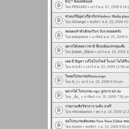
RQ * ฟ้อนท์ฟ้อนท์
โดย
PEKUNG
» เสาร์ พ.ย. 07, 2009 8:18
ช่วยแก้ปัญหาเกี่ยวกับWindows Media playe
โดย
4change
» พฤหัสฯ. ต.ค. 29, 2009 10
สอนผมทำตัวอักษรวิบๆ วับๆ หน่อยครับ
โดย
kaloprince
» อาทิตย์ ต.ค. 25, 2009 6
อยากได้เพลงวาซาบิ ที่เปงอันแรกๆๆอะค๊ะ
โดย
[w]ater_[B]low
» ศุกร์ ต.ค. 16, 2009 
เคย มี ปัญหา แก้ไขโปรไฟล์ ใน hi5 ไม่ได้รึเ
โดย
จ่าเเจ้ว
» เสาร์ ต.ค. 03, 2009 11:08 a
โหลดโปรแกรมPhotoscrape
โดย
N_t
» เสาร์ ก.ย. 26, 2009 9:29 pm
อยากได้ โปรแกรม copy รูปจาก hi5 อ่ะ
โดย
_อั๋น_
» อาทิตย์ ก.ย. 20, 2009 7:50 p
รายงานเชิงวิชาการ ระดับ ป.ตรี
โดย
nitchakamon
» พุธ ก.ย. 16, 2009 12
ขอโปรแกรมตัดเพลง Nero Wave Editor หน่
โดย
nunim
» พฤหัสฯ. ก.ย. 10, 2009 9:00 