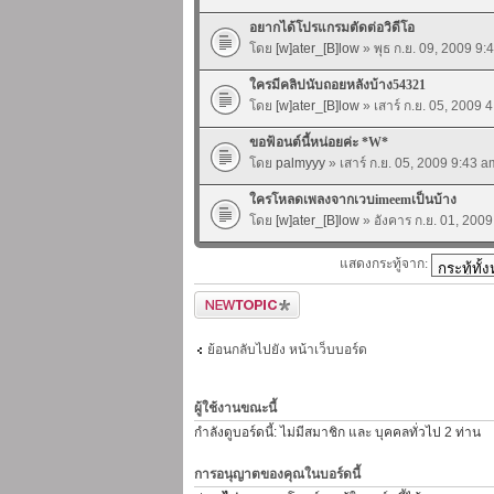
อยากได้โปรแกรมตัดต่อวิดีโอ
โดย
[w]ater_[B]low
» พุธ ก.ย. 09, 2009 9:
ใครมีคลิปนับถอยหลังบ้าง54321
โดย
[w]ater_[B]low
» เสาร์ ก.ย. 05, 2009 
ขอฟ้อนต์นี้หน่อยค่ะ *W*
โดย
palmyyy
» เสาร์ ก.ย. 05, 2009 9:43 a
ใครโหลดเพลงจากเวบimeemเป็นบ้าง
โดย
[w]ater_[B]low
» อังคาร ก.ย. 01, 200
แสดงกระทู้จาก:
ตั้งกระทู้ใหม่
ย้อนกลับไปยัง หน้าเว็บบอร์ด
ผู้ใช้งานขณะนี้
กำลังดูบอร์ดนี้: ไม่มีสมาชิก และ บุคคลทั่วไป 2 ท่าน
การอนุญาตของคุณในบอร์ดนี้