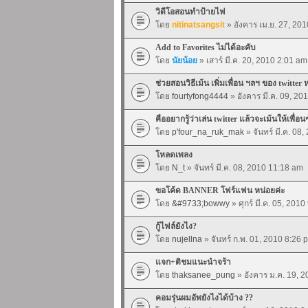
วิดีโอสอนทำป้ายไฟ
โดย
nitinatsangsit
» อังคาร เม.ย. 27, 20
Add to Favorites ไม่ได้อะคับ
โดย
นัยน้อย
» เสาร์ มี.ค. 20, 2010 2:01 am
ช่วยสอนวิธีเม้น เพิ่มเพื่อน ฯลฯ ของ twitter 
โดย
fourtyfong4444
» อังคาร มี.ค. 09, 20
คืออยากรู้ว่าเล่น twitter แล้วจะเม้นให้เพื่อน
โดย
p'four_na_ruk_mak
» จันทร์ มี.ค. 08
โหลดเพลง
โดย
N_t
» จันทร์ มี.ค. 08, 2010 11:18 am
ขอโค้ด BANNER โฟร์แฟน หน่อยค่ะ
โดย
&#9733;bowwy
» ศุกร์ มี.ค. 05, 201
กู้ไฟล์ยังไง?
โดย
nujellna
» จันทร์ ก.พ. 01, 2010 8:26 
แจก+ติชมแนะนำจร้า
โดย
thaksanee_pung
» อังคาร ม.ค. 19, 
คอมรุ่นผมอัพยังไงได้บ้าง ??