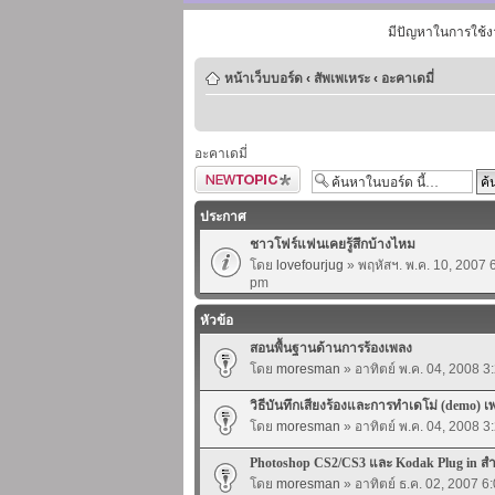
มีปัญหาในการใช้ง
หน้าเว็บบอร์ด
‹
สัพเพเหระ
‹
อะคาเดมี่
อะคาเดมี่
ตั้งกระทู้ใหม่
ประกาศ
ชาวโฟร์แฟนเคยรู้สึกบ้างไหม
โดย
lovefourjug
» พฤหัสฯ. พ.ค. 10, 2007 
pm
หัวข้อ
สอนพื้นฐานด้านการร้องเพลง
โดย
moresman
» อาทิตย์ พ.ค. 04, 2008 3
วิธีบันทึกเสียงร้องและการทำเดโม่ (demo) เ
โดย
moresman
» อาทิตย์ พ.ค. 04, 2008 3
Photoshop CS2/CS3 และ Kodak Plug in ส
โดย
moresman
» อาทิตย์ ธ.ค. 02, 2007 6