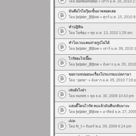
โดย
darkkamatep
» เสาร์ ม.ค. 16, 2010 2
มันคือไรไม่รุ้อะขั้นมาตลอดเลย
โดย
[w]ater_[B]low
» ศุกร์ ม.ค. 15, 2010 
ทำปฎิทิน
โดย
ไอซ์คุง
» พุธ ม.ค. 13, 2010 1:29 am
ทำไมเวบแคมถ่ายรูปไม่ได้
โดย
[w]ater_[B]low
» เสาร์ ม.ค. 09, 2010
ไวรัสอะไรเนี๊ยะ
โดย
[w]ater_[B]low
» อังคาร ม.ค. 05, 201
ขอถามหน่อยนะเรื่องโปรแกรมแปลภาษา
โดย
~jane~
» อังคาร ม.ค. 05, 2010 7:19 
เล่นยังไงอ่า
โดย
nunim
» พุธ ธ.ค. 30, 2009 10:43 pm
แฮนดี้โดนไวรัส ลบแล้วมันคืนกลับมางะ
โดย
[w]ater_[B]low
» อาทิตย์ ธ.ค. 27, 20
skin
โดย
N_t
» จันทร์ พ.ย. 09, 2009 6:14 pm