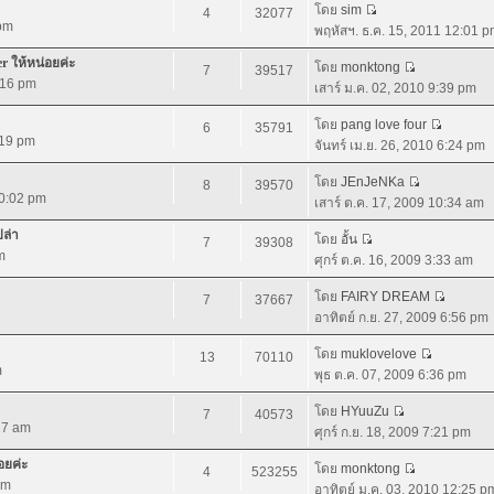
โดย
sim
4
32077
 pm
พฤหัสฯ. ธ.ค. 15, 2011 12:01 
r ให้หน่อยค่ะ
โดย
monktong
7
39517
:16 pm
เสาร์ ม.ค. 02, 2010 9:39 pm
โดย
pang love four
6
35791
:19 pm
จันทร์ เม.ย. 26, 2010 6:24 pm
โดย
JEnJeNKa
8
39570
10:02 pm
เสาร์ ต.ค. 17, 2009 10:34 am
ปล่า
โดย
อั้น
7
39308
m
ศุกร์ ต.ค. 16, 2009 3:33 am
โดย
FAIRY DREAM
7
37667
อาทิตย์ ก.ย. 27, 2009 6:56 pm
โดย
muklovelove
13
70110
m
พุธ ต.ค. 07, 2009 6:36 pm
โดย
HYuuZu
7
40573
:27 am
ศุกร์ ก.ย. 18, 2009 7:21 pm
อยค่ะ
โดย
monktong
4
523255
pm
อาทิตย์ ม.ค. 03, 2010 12:25 p