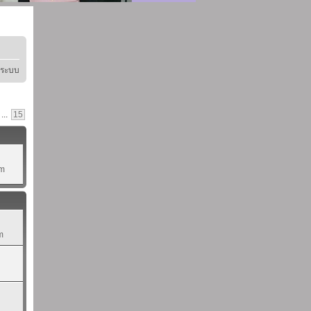
ู่ระบบ
...
15
pm
m