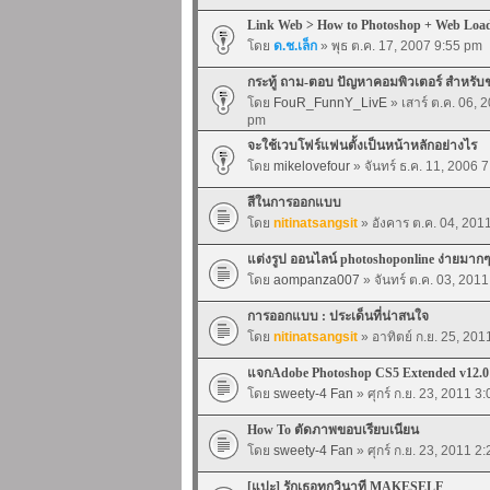
Link Web > How to Photoshop + Web Loa
โดย
ด.ช.เล็ก
» พุธ ต.ค. 17, 2007 9:55 pm
กระทู้ ถาม-ตอบ ปัญหาคอมพิวเตอร์ สำหรับ
โดย
FouR_FunnY_LivE
» เสาร์ ต.ค. 06, 
pm
จะใช้เวบโฟร์แฟนตั้งเป็นหน้าหลักอย่างไร
โดย
mikelovefour
» จันทร์ ธ.ค. 11, 2006 
สีในการออกแบบ
โดย
nitinatsangsit
» อังคาร ต.ค. 04, 201
แต่งรูป ออนไลน์ photoshoponline ง่ายมากๆ
โดย
aompanza007
» จันทร์ ต.ค. 03, 201
การออกแบบ : ประเด็นที่น่าสนใจ
โดย
nitinatsangsit
» อาทิตย์ ก.ย. 25, 20
แจกAdobe Photoshop CS5 Extended v12
โดย
sweety-4 Fan
» ศุกร์ ก.ย. 23, 2011 3
How To ตัดภาพขอบเรียบเนียน
โดย
sweety-4 Fan
» ศุกร์ ก.ย. 23, 2011 2
[แปะ] รักเธอทุกวินาที MAKESELF