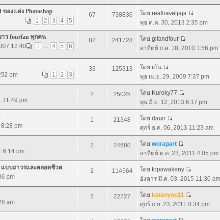
d ของแต่ง Photoshop
โดย
realtraveljaja
67
738836
1
2
3
4
5
พุธ ต.ค. 30, 2013 2:35 pm
ชาว fourfan ทุกคน
โดย
gifandfour
82
241728
2007 12:40
1
...
4
5
6
อาทิตย์ ก.ค. 18, 2010 1:56 pm
โดย
เบ้น
33
125313
7:52 pm
1
2
3
พุธ เม.ย. 29, 2009 7:37 pm
โดย
Kuroky77
2
25025
1 11:49 pm
พุธ มิ.ย. 12, 2013 6:17 pm
โดย
daun
1
21348
1 8:28 pm
ศุกร์ ธ.ค. 06, 2013 11:23 am
โดย
worapart
2
24680
11 6:14 pm
อาทิตย์ ต.ค. 23, 2011 4:05 pm
.0 แบบถาวรและตลอดชีวต
โดย
topawakeny
2
114564
:06 pm
อังคาร มี.ค. 03, 2015 11:30 a
โดย
katanyou11
2
22727
:28 am
ศุกร์ ก.ย. 23, 2011 8:34 pm