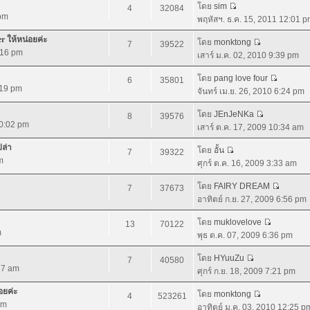
โดย
sim
4
32084
 pm
พฤหัสฯ. ธ.ค. 15, 2011 12:01 
r ให้หน่อยค่ะ
โดย
monktong
7
39522
:16 pm
เสาร์ ม.ค. 02, 2010 9:39 pm
โดย
pang love four
6
35801
:19 pm
จันทร์ เม.ย. 26, 2010 6:24 pm
โดย
JEnJeNKa
8
39576
10:02 pm
เสาร์ ต.ค. 17, 2009 10:34 am
ปล่า
โดย
อั้น
7
39322
m
ศุกร์ ต.ค. 16, 2009 3:33 am
โดย
FAIRY DREAM
7
37673
อาทิตย์ ก.ย. 27, 2009 6:56 pm
โดย
muklovelove
13
70122
m
พุธ ต.ค. 07, 2009 6:36 pm
โดย
HYuuZu
7
40580
:27 am
ศุกร์ ก.ย. 18, 2009 7:21 pm
อยค่ะ
โดย
monktong
4
523261
pm
อาทิตย์ ม.ค. 03, 2010 12:25 p