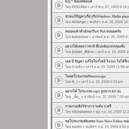
RQ * ฟ้อนท์ฟ้อนท์
โดย
PEKUNG
» เสาร์ พ.ย. 07, 2009 8:18
ช่วยแก้ปัญหาเกี่ยวกับWindows Media playe
โดย
4change
» พฤหัสฯ. ต.ค. 29, 2009 10
สอนผมทำตัวอักษรวิบๆ วับๆ หน่อยครับ
โดย
kaloprince
» อาทิตย์ ต.ค. 25, 2009 6
อยากได้เพลงวาซาบิ ที่เปงอันแรกๆๆอะค๊ะ
โดย
[w]ater_[B]low
» ศุกร์ ต.ค. 16, 2009 
เคย มี ปัญหา แก้ไขโปรไฟล์ ใน hi5 ไม่ได้รึเ
โดย
จ่าเเจ้ว
» เสาร์ ต.ค. 03, 2009 11:08 a
โหลดโปรแกรมPhotoscrape
โดย
N_t
» เสาร์ ก.ย. 26, 2009 9:29 pm
อยากได้ โปรแกรม copy รูปจาก hi5 อ่ะ
โดย
_อั๋น_
» อาทิตย์ ก.ย. 20, 2009 7:50 p
รายงานเชิงวิชาการ ระดับ ป.ตรี
โดย
nitchakamon
» พุธ ก.ย. 16, 2009 12
ขอโปรแกรมตัดเพลง Nero Wave Editor หน่
โดย
nunim
» พฤหัสฯ. ก.ย. 10, 2009 9:00 