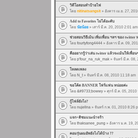
วิดีโอสอนทำป้ายไฟ
โดย
nitinatsangsit
» อังคาร เม.ย. 27, 20
Add to Favorites ไม่ได้อะคับ
โดย
นัยน้อย
» เสาร์ มี.ค. 20, 2010 2:01 am
ช่วยสอนวิธีเม้น เพิ่มเพื่อน ฯลฯ ของ twitter 
โดย
fourtyfong4444
» อังคาร มี.ค. 09, 20
คืออยากรู้ว่าเล่น twitter แล้วจะเม้นให้เพื่อน
โดย
p'four_na_ruk_mak
» จันทร์ มี.ค. 08
โหลดเพลง
โดย
N_t
» จันทร์ มี.ค. 08, 2010 11:18 am
ขอโค้ด BANNER โฟร์แฟน หน่อยค่ะ
โดย
&#9733;bowwy
» ศุกร์ มี.ค. 05, 201
กู้ไฟล์ยังไง?
โดย
nujellna
» จันทร์ ก.พ. 01, 2010 8:26 
แจก+ติชมแนะนำจร้า
โดย
thaksanee_pung
» อังคาร ม.ค. 19, 
คอมรุ่นผมอัพยังไงได้บ้าง ??