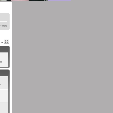
ู่ระบบ
...
15
pm
m