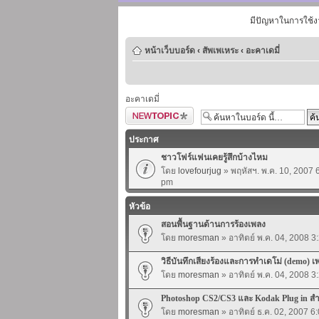
มีปัญหาในการใช้ง
หน้าเว็บบอร์ด
‹
สัพเพเหระ
‹
อะคาเดมี่
อะคาเดมี่
ตั้งกระทู้ใหม่
ประกาศ
ชาวโฟร์แฟนเคยรู้สึกบ้างไหม
โดย
lovefourjug
» พฤหัสฯ. พ.ค. 10, 2007 
pm
หัวข้อ
สอนพื้นฐานด้านการร้องเพลง
โดย
moresman
» อาทิตย์ พ.ค. 04, 2008 3
วิธีบันทึกเสียงร้องและการทำเดโม่ (demo) เ
โดย
moresman
» อาทิตย์ พ.ค. 04, 2008 3
Photoshop CS2/CS3 และ Kodak Plug in ส
โดย
moresman
» อาทิตย์ ธ.ค. 02, 2007 6