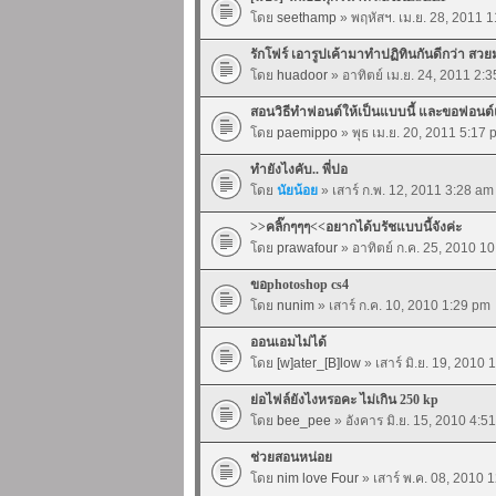
โดย
seethamp
» พฤหัสฯ. เม.ย. 28, 2011 
รักโฟร์ เอารูปเค้ามาทำปฏิทินกันดีกว่า สว
โดย
huadoor
» อาทิตย์ เม.ย. 24, 2011 2:
สอนวิธีทำฟอนต์ให้เป็นแบบนี้ และขอฟอนต์แ
โดย
paemippo
» พุธ เม.ย. 20, 2011 5:17 
ทำยังไงคับ.. พี่ปอ
โดย
นัยน้อย
» เสาร์ ก.พ. 12, 2011 3:28 am
>>คลิ๊กๆๆๆ<<อยากได้บรัชแบบนี้จังค่ะ
โดย
prawafour
» อาทิตย์ ก.ค. 25, 2010 1
ขอphotoshop cs4
โดย
nunim
» เสาร์ ก.ค. 10, 2010 1:29 pm
ออนเอมไม่ได้
โดย
[w]ater_[B]low
» เสาร์ มิ.ย. 19, 2010 
ย่อไฟล์ยังไงหรอคะ ไม่เกิน 250 kp
โดย
bee_pee
» อังคาร มิ.ย. 15, 2010 4:5
ช่วยสอนหน่อย
โดย
nim love Four
» เสาร์ พ.ค. 08, 2010 