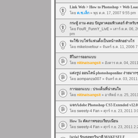
Link Web > How to Photoshop + Web Loa
โดย
ด.ช.เล็ก
» พุธ ต.ค. 17, 2007 9:55 pm
กระทู้ ถาม-ตอบ ปัญหาคอมพิวเตอร์ สำหรับ
โดย
FouR_FunnY_LivE
» เสาร์ ต.ค. 06, 
pm
จะใช้เวบโฟร์แฟนตั้งเป็นหน้าหลักอย่างไร
โดย
mikelovefour
» จันทร์ ธ.ค. 11, 2006 
สีในการออกแบบ
โดย
nitinatsangsit
» อังคาร ต.ค. 04, 201
แต่งรูป ออนไลน์ photoshoponline ง่ายมากๆ
โดย
aompanza007
» จันทร์ ต.ค. 03, 201
การออกแบบ : ประเด็นที่น่าสนใจ
โดย
nitinatsangsit
» อาทิตย์ ก.ย. 25, 20
แจกAdobe Photoshop CS5 Extended v12
โดย
sweety-4 Fan
» ศุกร์ ก.ย. 23, 2011 3
How To ตัดภาพขอบเรียบเนียน
โดย
sweety-4 Fan
» ศุกร์ ก.ย. 23, 2011 2
[แปะ] รักเธอทุกวินาที MAKESELF