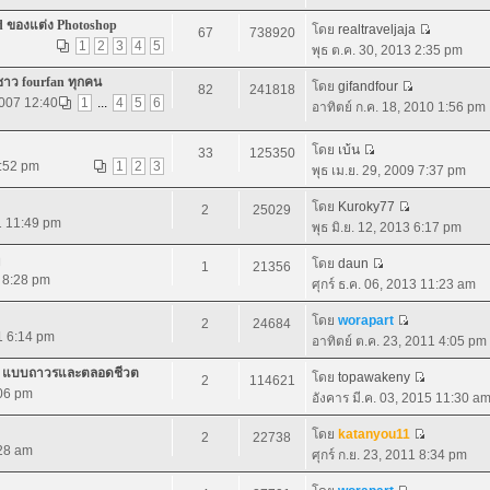
d ของแต่ง Photoshop
โดย
realtraveljaja
67
738920
1
2
3
4
5
พุธ ต.ค. 30, 2013 2:35 pm
ชาว fourfan ทุกคน
โดย
gifandfour
82
241818
2007 12:40
1
...
4
5
6
อาทิตย์ ก.ค. 18, 2010 1:56 pm
โดย
เบ้น
33
125350
7:52 pm
1
2
3
พุธ เม.ย. 29, 2009 7:37 pm
โดย
Kuroky77
2
25029
1 11:49 pm
พุธ มิ.ย. 12, 2013 6:17 pm
โดย
daun
1
21356
1 8:28 pm
ศุกร์ ธ.ค. 06, 2013 11:23 am
โดย
worapart
2
24684
11 6:14 pm
อาทิตย์ ต.ค. 23, 2011 4:05 pm
.0 แบบถาวรและตลอดชีวต
โดย
topawakeny
2
114621
:06 pm
อังคาร มี.ค. 03, 2015 11:30 a
โดย
katanyou11
2
22738
:28 am
ศุกร์ ก.ย. 23, 2011 8:34 pm