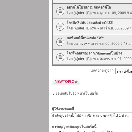
อยากได้โปรแกรมตัดต่อวิดีโอ
โดย
[w]ater_[B]low
» พุธ ก.ย. 09, 2009 9:
ใครมีคลิปนับถอยหลังบ้าง54321
โดย
[w]ater_[B]low
» เสาร์ ก.ย. 05, 2009 
ขอฟ้อนต์นี้หน่อยค่ะ *W*
โดย
palmyyy
» เสาร์ ก.ย. 05, 2009 9:43 a
ใครโหลดเพลงจากเวบimeemเป็นบ้าง
โดย
[w]ater_[B]low
» อังคาร ก.ย. 01, 200
แสดงกระทู้จาก:
ตั้งกระทู้ใหม่
ย้อนกลับไปยัง หน้าเว็บบอร์ด
ผู้ใช้งานขณะนี้
่กำลังดูบอร์ดนี้: ไม่มีสมาชิก และ บุคคลทั่วไป 1 ท่าน
การอนุญาตของคุณในบอร์ดนี้