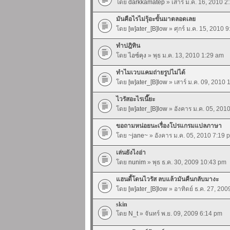
โดย
darkkamatep
» เสาร์ ม.ค. 16, 2010 2
มันคือไรไม่รุ้อะขั้นมาตลอดเลย
โดย
[w]ater_[B]low
» ศุกร์ ม.ค. 15, 2010 
ทำปฎิทิน
โดย
ไอซ์คุง
» พุธ ม.ค. 13, 2010 1:29 am
ทำไมเวบแคมถ่ายรูปไม่ได้
โดย
[w]ater_[B]low
» เสาร์ ม.ค. 09, 2010
ไวรัสอะไรเนี๊ยะ
โดย
[w]ater_[B]low
» อังคาร ม.ค. 05, 201
ขอถามหน่อยนะเรื่องโปรแกรมแปลภาษา
โดย
~jane~
» อังคาร ม.ค. 05, 2010 7:19 
เล่นยังไงอ่า
โดย
nunim
» พุธ ธ.ค. 30, 2009 10:43 pm
แฮนดี้โดนไวรัส ลบแล้วมันคืนกลับมางะ
โดย
[w]ater_[B]low
» อาทิตย์ ธ.ค. 27, 20
skin
โดย
N_t
» จันทร์ พ.ย. 09, 2009 6:14 pm