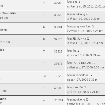
โดย
sim
4
32084
 pm
พฤหัสฯ. ธ.ค. 15, 2011 12:01 
r ให้หน่อยค่ะ
โดย
monktong
7
39522
:16 pm
เสาร์ ม.ค. 02, 2010 9:39 pm
โดย
pang love four
6
35801
:19 pm
จันทร์ เม.ย. 26, 2010 6:24 pm
โดย
JEnJeNKa
8
39576
10:02 pm
เสาร์ ต.ค. 17, 2009 10:34 am
ปล่า
โดย
อั้น
7
39322
m
ศุกร์ ต.ค. 16, 2009 3:33 am
โดย
FAIRY DREAM
7
37673
อาทิตย์ ก.ย. 27, 2009 6:56 pm
โดย
muklovelove
13
70122
m
พุธ ต.ค. 07, 2009 6:36 pm
โดย
HYuuZu
7
40580
:27 am
ศุกร์ ก.ย. 18, 2009 7:21 pm
อยค่ะ
โดย
monktong
4
523261
pm
อาทิตย์ ม.ค. 03, 2010 12:25 p