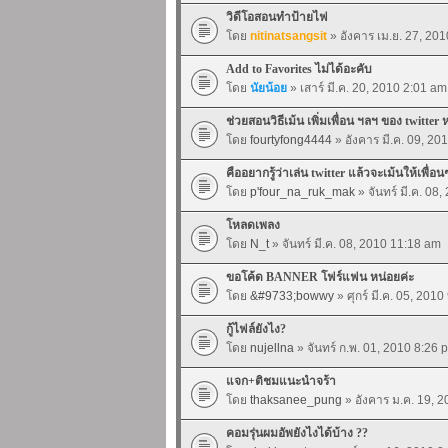
วิดีโอสอนทำป้ายไฟ
โดย
nitinatsangsit
» อังคาร เม.ย. 27, 20
Add to Favorites ไม่ได้อะคับ
โดย
นัยน้อย
» เสาร์ มี.ค. 20, 2010 2:01 am
ช่วยสอนวิธีเม้น เพิ่มเพื่อน ฯลฯ ของ twitter 
โดย
fourtyfong4444
» อังคาร มี.ค. 09, 20
คืออยากรู้ว่าเล่น twitter แล้วจะเม้นให้เพื่อน
โดย
p'four_na_ruk_mak
» จันทร์ มี.ค. 08
โหลดเพลง
โดย
N_t
» จันทร์ มี.ค. 08, 2010 11:18 am
ขอโค้ด BANNER โฟร์แฟน หน่อยค่ะ
โดย
&#9733;bowwy
» ศุกร์ มี.ค. 05, 201
กู้ไฟล์ยังไง?
โดย
nujellna
» จันทร์ ก.พ. 01, 2010 8:26 
แจก+ติชมแนะนำจร้า
โดย
thaksanee_pung
» อังคาร ม.ค. 19, 
คอมรุ่นผมอัพยังไงได้บ้าง ??