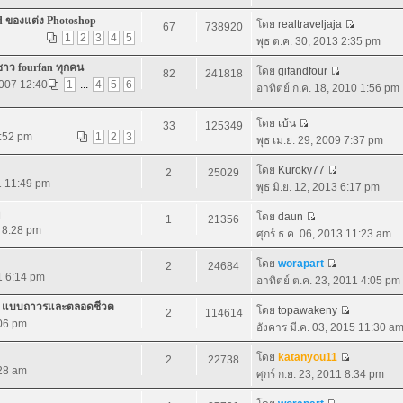
d ของแต่ง Photoshop
โดย
realtraveljaja
67
738920
1
2
3
4
5
พุธ ต.ค. 30, 2013 2:35 pm
ชาว fourfan ทุกคน
โดย
gifandfour
82
241818
2007 12:40
1
...
4
5
6
อาทิตย์ ก.ค. 18, 2010 1:56 pm
โดย
เบ้น
33
125349
7:52 pm
1
2
3
พุธ เม.ย. 29, 2009 7:37 pm
โดย
Kuroky77
2
25029
1 11:49 pm
พุธ มิ.ย. 12, 2013 6:17 pm
โดย
daun
1
21356
1 8:28 pm
ศุกร์ ธ.ค. 06, 2013 11:23 am
โดย
worapart
2
24684
11 6:14 pm
อาทิตย์ ต.ค. 23, 2011 4:05 pm
.0 แบบถาวรและตลอดชีวต
โดย
topawakeny
2
114614
:06 pm
อังคาร มี.ค. 03, 2015 11:30 a
โดย
katanyou11
2
22738
:28 am
ศุกร์ ก.ย. 23, 2011 8:34 pm