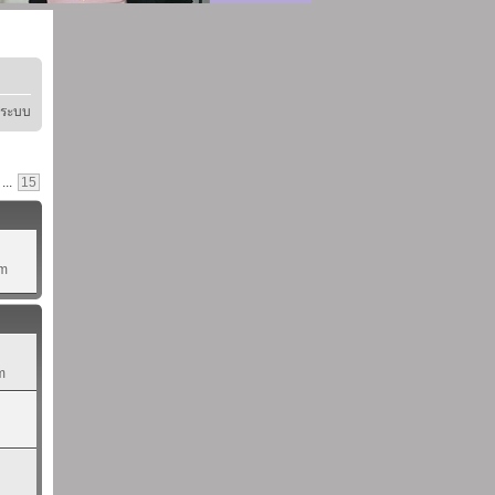
ู่ระบบ
...
15
pm
m