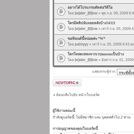
อยากได้โปรแกรมตัดต่อวิดีโอ
โดย
[w]ater_[B]low
» พุธ ก.ย. 09, 2009 9:
ใครมีคลิปนับถอยหลังบ้าง54321
โดย
[w]ater_[B]low
» เสาร์ ก.ย. 05, 2009 
ขอฟ้อนต์นี้หน่อยค่ะ *W*
โดย
palmyyy
» เสาร์ ก.ย. 05, 2009 9:43 a
ใครโหลดเพลงจากเวบimeemเป็นบ้าง
โดย
[w]ater_[B]low
» อังคาร ก.ย. 01, 200
แสดงกระทู้จาก:
ตั้งกระทู้ใหม่
ย้อนกลับไปยัง หน้าเว็บบอร์ด
ผู้ใช้งานขณะนี้
กำลังดูบอร์ดนี้: ไม่มีสมาชิก และ บุคคลทั่วไป 2 ท่าน
การอนุญาตของคุณในบอร์ดนี้