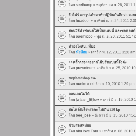
โดย
seethamp
» พฤหัสฯ. เม.ย. 28, 2011 
รักโฟร์ เอารูปเค้ามาทำปฏิทินกันดีกว่า สว
โดย
huadoor
» อาทิตย์ เม.ย. 24, 2011 2:
สอนวิธีทำฟอนต์ให้เป็นแบบนี้ และขอฟอนต์แ
โดย
paemippo
» พุธ เม.ย. 20, 2011 5:17 
ทำยังไงคับ.. พี่ปอ
โดย
นัยน้อย
» เสาร์ ก.พ. 12, 2011 3:28 am
>>คลิ๊กๆๆๆ<<อยากได้บรัชแบบนี้จังค่ะ
โดย
prawafour
» อาทิตย์ ก.ค. 25, 2010 1
ขอphotoshop cs4
โดย
nunim
» เสาร์ ก.ค. 10, 2010 1:29 pm
ออนเอมไม่ได้
โดย
[w]ater_[B]low
» เสาร์ มิ.ย. 19, 2010 
ย่อไฟล์ยังไงหรอคะ ไม่เกิน 250 kp
โดย
bee_pee
» อังคาร มิ.ย. 15, 2010 4:5
ช่วยสอนหน่อย
โดย
nim love Four
» เสาร์ พ.ค. 08, 2010 