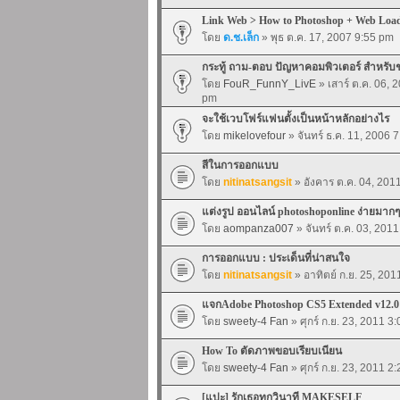
Link Web > How to Photoshop + Web Loa
โดย
ด.ช.เล็ก
» พุธ ต.ค. 17, 2007 9:55 pm
กระทู้ ถาม-ตอบ ปัญหาคอมพิวเตอร์ สำหรับ
โดย
FouR_FunnY_LivE
» เสาร์ ต.ค. 06, 
pm
จะใช้เวบโฟร์แฟนตั้งเป็นหน้าหลักอย่างไร
โดย
mikelovefour
» จันทร์ ธ.ค. 11, 2006 
สีในการออกแบบ
โดย
nitinatsangsit
» อังคาร ต.ค. 04, 201
แต่งรูป ออนไลน์ photoshoponline ง่ายมากๆ
โดย
aompanza007
» จันทร์ ต.ค. 03, 201
การออกแบบ : ประเด็นที่น่าสนใจ
โดย
nitinatsangsit
» อาทิตย์ ก.ย. 25, 20
แจกAdobe Photoshop CS5 Extended v12
โดย
sweety-4 Fan
» ศุกร์ ก.ย. 23, 2011 3
How To ตัดภาพขอบเรียบเนียน
โดย
sweety-4 Fan
» ศุกร์ ก.ย. 23, 2011 2
[แปะ] รักเธอทุกวินาที MAKESELF