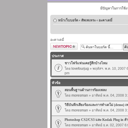
มีปัญหาในการใช้ง
หน้าเว็บบอร์ด
‹
สัพเพเหระ
‹
อะคาเดมี่
อะคาเดมี่
ตั้งกระทู้ใหม่
ประกาศ
ชาวโฟร์แฟนเคยรู้สึกบ้างไหม
โดย
lovefourjug
» พฤหัสฯ. พ.ค. 10, 2007 
pm
หัวข้อ
สอนพื้นฐานด้านการร้องเพลง
โดย
moresman
» อาทิตย์ พ.ค. 04, 2008 3
วิธีบันทึกเสียงร้องและการทำเดโม่ (demo) เ
โดย
moresman
» อาทิตย์ พ.ค. 04, 2008 3
Photoshop CS2/CS3 และ Kodak Plug in ส
โดย
moresman
» อาทิตย์ ธ.ค. 02, 2007 6