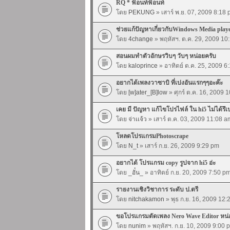
RQ * ฟ้อนท์ฟ้อนท์
โดย
PEKUNG
» เสาร์ พ.ย. 07, 2009 8:18
ช่วยแก้ปัญหาเกี่ยวกับWindows Media playe
โดย
4change
» พฤหัสฯ. ต.ค. 29, 2009 10
สอนผมทำตัวอักษรวิบๆ วับๆ หน่อยครับ
โดย
kaloprince
» อาทิตย์ ต.ค. 25, 2009 6
อยากได้เพลงวาซาบิ ที่เปงอันแรกๆๆอะค๊ะ
โดย
[w]ater_[B]low
» ศุกร์ ต.ค. 16, 2009 
เคย มี ปัญหา แก้ไขโปรไฟล์ ใน hi5 ไม่ได้รึเ
โดย
จ่าเเจ้ว
» เสาร์ ต.ค. 03, 2009 11:08 a
โหลดโปรแกรมPhotoscrape
โดย
N_t
» เสาร์ ก.ย. 26, 2009 9:29 pm
อยากได้ โปรแกรม copy รูปจาก hi5 อ่ะ
โดย
_อั๋น_
» อาทิตย์ ก.ย. 20, 2009 7:50 p
รายงานเชิงวิชาการ ระดับ ป.ตรี
โดย
nitchakamon
» พุธ ก.ย. 16, 2009 12
ขอโปรแกรมตัดเพลง Nero Wave Editor หน่
โดย
nunim
» พฤหัสฯ. ก.ย. 10, 2009 9:00 