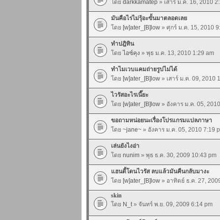
โดย
darkkamatep
» เสาร์ ม.ค. 16, 2010 2
มันคือไรไม่รุ้อะขั้นมาตลอดเลย
โดย
[w]ater_[B]low
» ศุกร์ ม.ค. 15, 2010 
ทำปฎิทิน
โดย
ไอซ์คุง
» พุธ ม.ค. 13, 2010 1:29 am
ทำไมเวบแคมถ่ายรูปไม่ได้
โดย
[w]ater_[B]low
» เสาร์ ม.ค. 09, 2010
ไวรัสอะไรเนี๊ยะ
โดย
[w]ater_[B]low
» อังคาร ม.ค. 05, 201
ขอถามหน่อยนะเรื่องโปรแกรมแปลภาษา
โดย
~jane~
» อังคาร ม.ค. 05, 2010 7:19 
เล่นยังไงอ่า
โดย
nunim
» พุธ ธ.ค. 30, 2009 10:43 pm
แฮนดี้โดนไวรัส ลบแล้วมันคืนกลับมางะ
โดย
[w]ater_[B]low
» อาทิตย์ ธ.ค. 27, 20
skin
โดย
N_t
» จันทร์ พ.ย. 09, 2009 6:14 pm