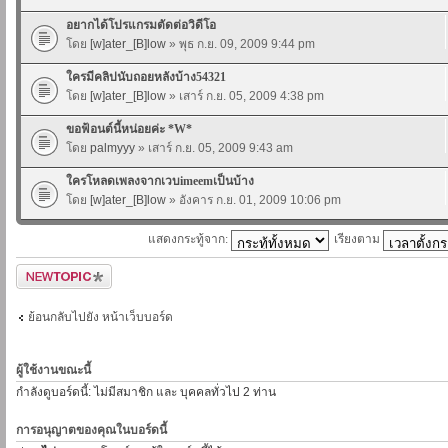
อยากได้โปรแกรมตัดต่อวิดีโอ
โดย
[w]ater_[B]low
» พุธ ก.ย. 09, 2009 9:44 pm
ใครมีคลิปนับถอยหลังบ้าง54321
โดย
[w]ater_[B]low
» เสาร์ ก.ย. 05, 2009 4:38 pm
ขอฟ้อนต์นี้หน่อยค่ะ *W*
โดย
palmyyy
» เสาร์ ก.ย. 05, 2009 9:43 am
ใครโหลดเพลงจากเวบimeemเป็นบ้าง
โดย
[w]ater_[B]low
» อังคาร ก.ย. 01, 2009 10:06 pm
แสดงกระทู้จาก:
เรียงตาม
ตั้งกระทู้ใหม่
ย้อนกลับไปยัง หน้าเว็บบอร์ด
ผู้ใช้งานขณะนี้
กำลังดูบอร์ดนี้: ไม่มีสมาชิก และ บุคคลทั่วไป 2 ท่าน
การอนุญาตของคุณในบอร์ดนี้