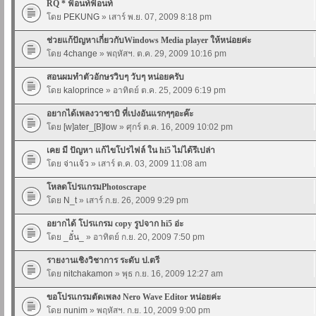
RQ * ฟ้อนท์ฟ้อนท์
โดย
PEKUNG
» เสาร์ พ.ย. 07, 2009 8:18 pm
ช่วยแก้ปัญหาเกี่ยวกับWindows Media player ให้หน่อยค่ะ
โดย
4change
» พฤหัสฯ. ต.ค. 29, 2009 10:16 pm
สอนผมทำตัวอักษรวิบๆ วับๆ หน่อยครับ
โดย
kaloprince
» อาทิตย์ ต.ค. 25, 2009 6:19 pm
อยากได้เพลงวาซาบิ ที่เปงอันแรกๆๆอะค๊ะ
โดย
[w]ater_[B]low
» ศุกร์ ต.ค. 16, 2009 10:02 pm
เคย มี ปัญหา แก้ไขโปรไฟล์ ใน hi5 ไม่ได้รึเปล่า
โดย
จ่าเเจ้ว
» เสาร์ ต.ค. 03, 2009 11:08 am
โหลดโปรแกรมPhotoscrape
โดย
N_t
» เสาร์ ก.ย. 26, 2009 9:29 pm
อยากได้ โปรแกรม copy รูปจาก hi5 อ่ะ
โดย
_อั๋น_
» อาทิตย์ ก.ย. 20, 2009 7:50 pm
รายงานเชิงวิชาการ ระดับ ป.ตรี
โดย
nitchakamon
» พุธ ก.ย. 16, 2009 12:27 am
ขอโปรแกรมตัดเพลง Nero Wave Editor หน่อยค่ะ
โดย
nunim
» พฤหัสฯ. ก.ย. 10, 2009 9:00 pm