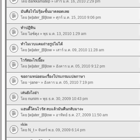
โดย
darkkamatep
» เสาร์ ม.ค. 16, 2010 2:29 pm
มันคือไรไม่รุ้อะขั้นมาตลอดเลย
โดย
[w]ater_[B]low
» ศุกร์ ม.ค. 15, 2010 9:06 pm
ทำปฎิทิน
โดย
ไอซ์คุง
» พุธ ม.ค. 13, 2010 1:29 am
ทำไมเวบแคมถ่ายรูปไม่ได้
โดย
[w]ater_[B]low
» เสาร์ ม.ค. 09, 2010 11:28 am
ไวรัสอะไรเนี๊ยะ
โดย
[w]ater_[B]low
» อังคาร ม.ค. 05, 2010 9:12 pm
ขอถามหน่อยนะเรื่องโปรแกรมแปลภาษา
โดย
~jane~
» อังคาร ม.ค. 05, 2010 7:19 pm
เล่นยังไงอ่า
โดย
nunim
» พุธ ธ.ค. 30, 2009 10:43 pm
แฮนดี้โดนไวรัส ลบแล้วมันคืนกลับมางะ
โดย
[w]ater_[B]low
» อาทิตย์ ธ.ค. 27, 2009 11:50 am
skin
โดย
N_t
» จันทร์ พ.ย. 09, 2009 6:14 pm