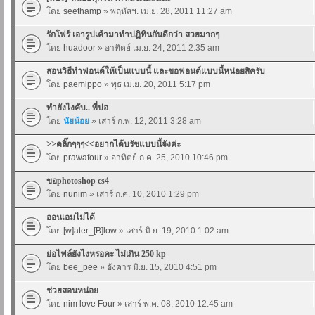
โดย
seethamp
» พฤหัสฯ. เม.ย. 28, 2011 11:27 am
รักโฟร์ เอารูปเค้ามาทำปฏิทินกันดีกว่า สวยมากๆ
โดย
huadoor
» อาทิตย์ เม.ย. 24, 2011 2:35 am
สอนวิธีทำฟอนต์ให้เป็นแบบนี้ และขอฟอนต์แบบนี้หน่อยสิครับ
โดย
paemippo
» พุธ เม.ย. 20, 2011 5:17 pm
ทำยังไงคับ.. พี่ปอ
โดย
นัยน้อย
» เสาร์ ก.พ. 12, 2011 3:28 am
>>คลิ๊กๆๆๆ<<อยากได้บรัชแบบนี้จังค่ะ
โดย
prawafour
» อาทิตย์ ก.ค. 25, 2010 10:46 pm
ขอphotoshop cs4
โดย
nunim
» เสาร์ ก.ค. 10, 2010 1:29 pm
ออนเอมไม่ได้
โดย
[w]ater_[B]low
» เสาร์ มิ.ย. 19, 2010 1:02 am
ย่อไฟล์ยังไงหรอคะ ไม่เกิน 250 kp
โดย
bee_pee
» อังคาร มิ.ย. 15, 2010 4:51 pm
ช่วยสอนหน่อย
โดย
nim love Four
» เสาร์ พ.ค. 08, 2010 12:45 am