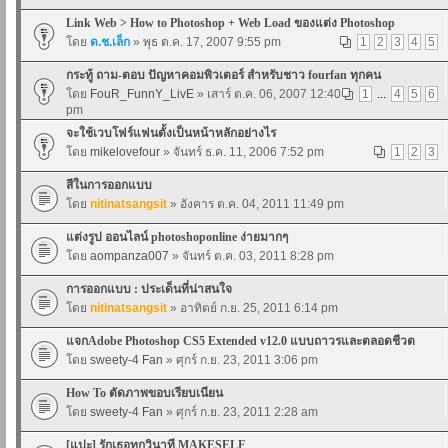
Link Web > How to Photoshop + Web Load ของแต่ง Photoshop
โดย
ด.ช.เล็ก
» พุธ ต.ค. 17, 2007 9:55 pm
1
2
3
4
5
กระทู้ ถาม-ตอบ ปัญหาคอมพิวเตอร์ สำหรับชาว fourfan ทุกคน
โดย
FouR_FunnY_LivE
» เสาร์ ต.ค. 06, 2007 12:40
1
...
4
5
6
pm
จะใช้เวบโฟร์แฟนตั้งเป็นหน้าหลักอย่างไร
โดย
mikelovefour
» จันทร์ ธ.ค. 11, 2006 7:52 pm
1
2
3
สีในการออกแบบ
โดย
nitinatsangsit
» อังคาร ต.ค. 04, 2011 11:49 pm
แต่งรูป ออนไลน์ photoshoponline ง่ายมากๆ
โดย
aompanza007
» จันทร์ ต.ค. 03, 2011 8:28 pm
การออกแบบ : ประเด็นที่น่าสนใจ
โดย
nitinatsangsit
» อาทิตย์ ก.ย. 25, 2011 6:14 pm
แจกAdobe Photoshop CS5 Extended v12.0 แบบถาวรและตลอดชีวต
โดย
sweety-4 Fan
» ศุกร์ ก.ย. 23, 2011 3:06 pm
How To ตัดภาพขอบเรียบเนียน
โดย
sweety-4 Fan
» ศุกร์ ก.ย. 23, 2011 2:28 am
[แปะ] รักเธอทุกวินาที MAKESELF