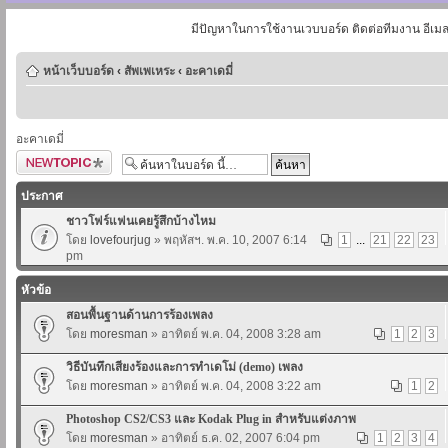
มีปัญหาในการใช้งานเวบบอร์ด ติดต่อทีมงาน อีเม
หน้าเว็บบอร์ด
‹
สัพเพเหระ
‹
อะคาเดมี่
อะคาเดมี่
ตั้งกระทู้ใหม่
ประกาศ
ชาวโฟร์แฟนเคยรู้สึกบ้างไหม
โดย
lovefourjug
» พฤหัสฯ. พ.ค. 10, 2007 6:14
1
...
21
22
23
pm
หัวข้อ
สอนพื้นฐานด้านการร้องเพลง
โดย
moresman
» อาทิตย์ พ.ค. 04, 2008 3:28 am
1
2
3
วิธีบันทึกเสียงร้องและการทำเดโม่ (demo) เพลง
โดย
moresman
» อาทิตย์ พ.ค. 04, 2008 3:22 am
1
2
Photoshop CS2/CS3 และ Kodak Plug in สำหรับแต่งภาพ
โดย
moresman
» อาทิตย์ ธ.ค. 02, 2007 6:04 pm
1
2
3
4