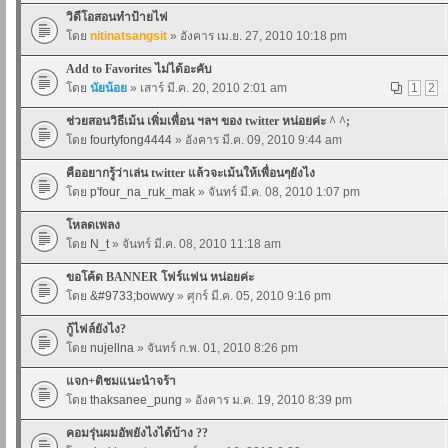
วิดีโอสอนทำป้ายไฟ
โดย
nitinatsangsit
» อังคาร เม.ย. 27, 2010 10:18 pm
Add to Favorites ไม่ได้อะคับ
โดย
นัยน้อย
» เสาร์ มี.ค. 20, 2010 2:01 am
1
2
ช่วยสอนวิธีเม้น เพิ่มเพื่อน ฯลฯ ของ twitter หน่อยค่ะ ^ ^;
โดย
fourtyfong4444
» อังคาร มี.ค. 09, 2010 9:44 am
คืออยากรู้ว่าเล่น twitter แล้วจะเม้นให้เพื่อนๆยังไง
โดย
p'four_na_ruk_mak
» จันทร์ มี.ค. 08, 2010 1:07 pm
โหลดเพลง
โดย
N_t
» จันทร์ มี.ค. 08, 2010 11:18 am
ขอโค้ด BANNER โฟร์แฟน หน่อยค่ะ
โดย
&#9733;bowwy
» ศุกร์ มี.ค. 05, 2010 9:16 pm
กู้ไฟล์ยังไง?
โดย
nujellna
» จันทร์ ก.พ. 01, 2010 8:26 pm
แจก+ติชมแนะนำจร้า
โดย
thaksanee_pung
» อังคาร ม.ค. 19, 2010 8:39 pm
คอมรุ่นผมอัพยังไงได้บ้าง ??