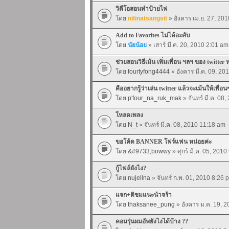
วิดีโอสอนทำป้ายไฟ
โดย
nitinatsangsit
» อังคาร เม.ย. 27, 20
Add to Favorites ไม่ได้อะคับ
โดย
นัยน้อย
» เสาร์ มี.ค. 20, 2010 2:01 am
ช่วยสอนวิธีเม้น เพิ่มเพื่อน ฯลฯ ของ twitter 
โดย
fourtyfong4444
» อังคาร มี.ค. 09, 20
คืออยากรู้ว่าเล่น twitter แล้วจะเม้นให้เพื่อน
โดย
p'four_na_ruk_mak
» จันทร์ มี.ค. 08
โหลดเพลง
โดย
N_t
» จันทร์ มี.ค. 08, 2010 11:18 am
ขอโค้ด BANNER โฟร์แฟน หน่อยค่ะ
โดย
&#9733;bowwy
» ศุกร์ มี.ค. 05, 201
กู้ไฟล์ยังไง?
โดย
nujellna
» จันทร์ ก.พ. 01, 2010 8:26 
แจก+ติชมแนะนำจร้า
โดย
thaksanee_pung
» อังคาร ม.ค. 19, 
คอมรุ่นผมอัพยังไงได้บ้าง ??