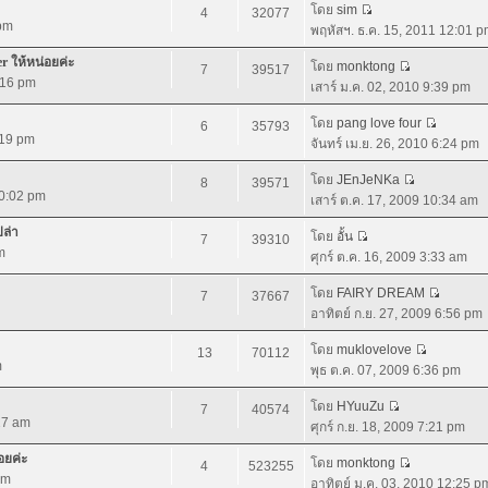
โดย
sim
4
32077
 pm
พฤหัสฯ. ธ.ค. 15, 2011 12:01 
r ให้หน่อยค่ะ
โดย
monktong
7
39517
:16 pm
เสาร์ ม.ค. 02, 2010 9:39 pm
โดย
pang love four
6
35793
:19 pm
จันทร์ เม.ย. 26, 2010 6:24 pm
โดย
JEnJeNKa
8
39571
10:02 pm
เสาร์ ต.ค. 17, 2009 10:34 am
ปล่า
โดย
อั้น
7
39310
m
ศุกร์ ต.ค. 16, 2009 3:33 am
โดย
FAIRY DREAM
7
37667
อาทิตย์ ก.ย. 27, 2009 6:56 pm
โดย
muklovelove
13
70112
m
พุธ ต.ค. 07, 2009 6:36 pm
โดย
HYuuZu
7
40574
:27 am
ศุกร์ ก.ย. 18, 2009 7:21 pm
อยค่ะ
โดย
monktong
4
523255
pm
อาทิตย์ ม.ค. 03, 2010 12:25 p