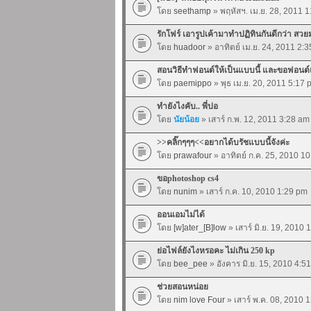
โดย
seethamp
» พฤหัสฯ. เม.ย. 28, 2011 
รักโฟร์ เอารูปเค้ามาทำปฏิทินกันดีกว่า สว
โดย
huadoor
» อาทิตย์ เม.ย. 24, 2011 2:
สอนวิธีทำฟอนต์ให้เป็นแบบนี้ และขอฟอนต์แ
โดย
paemippo
» พุธ เม.ย. 20, 2011 5:17 
ทำยังไงคับ.. พี่ปอ
โดย
นัยน้อย
» เสาร์ ก.พ. 12, 2011 3:28 am
>>คลิ๊กๆๆๆ<<อยากได้บรัชแบบนี้จังค่ะ
โดย
prawafour
» อาทิตย์ ก.ค. 25, 2010 1
ขอphotoshop cs4
โดย
nunim
» เสาร์ ก.ค. 10, 2010 1:29 pm
ออนเอมไม่ได้
โดย
[w]ater_[B]low
» เสาร์ มิ.ย. 19, 2010 
ย่อไฟล์ยังไงหรอคะ ไม่เกิน 250 kp
โดย
bee_pee
» อังคาร มิ.ย. 15, 2010 4:5
ช่วยสอนหน่อย
โดย
nim love Four
» เสาร์ พ.ค. 08, 2010 