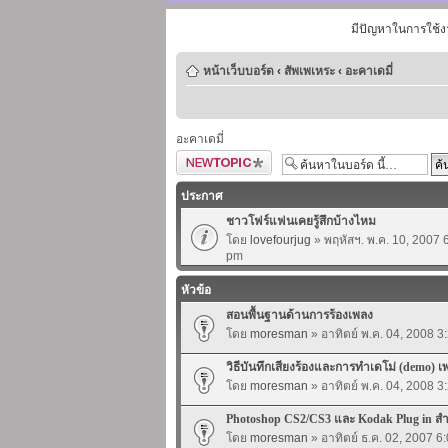
มีปัญหาในการใช้ง
หน้าเว็บบอร์ด
‹
สัพเพเหระ
‹
อะคาเดมี่
อะคาเดมี่
ตั้งกระทู้ใหม่
ประกาศ
ชาวโฟร์แฟนเคยรู้สึกบ้างไหม
โดย
lovefourjug
» พฤหัสฯ. พ.ค. 10, 2007 
pm
หัวข้อ
สอนพื้นฐานด้านการร้องเพลง
โดย
moresman
» อาทิตย์ พ.ค. 04, 2008 3
วิธีบันทึกเสียงร้องและการทำเดโม่ (demo) เ
โดย
moresman
» อาทิตย์ พ.ค. 04, 2008 3
Photoshop CS2/CS3 และ Kodak Plug in ส
โดย
moresman
» อาทิตย์ ธ.ค. 02, 2007 6