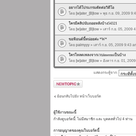
อยากได้โปรแกรมตัดต่อวิดีโอ
โดย
[w]ater_[B]low
» พุธ ก.ย. 09, 2009 9:
ใครมีคลิปนับถอยหลังบ้าง54321
โดย
[w]ater_[B]low
» เสาร์ ก.ย. 05, 2009 
ขอฟ้อนต์นี้หน่อยค่ะ *W*
โดย
palmyyy
» เสาร์ ก.ย. 05, 2009 9:43 a
ใครโหลดเพลงจากเวบimeemเป็นบ้าง
โดย
[w]ater_[B]low
» อังคาร ก.ย. 01, 200
แสดงกระทู้จาก:
ตั้งกระทู้ใหม่
ย้อนกลับไปยัง หน้าเว็บบอร์ด
ผู้ใช้งานขณะนี้
กำลังดูบอร์ดนี้: ไม่มีสมาชิก และ บุคคลทั่วไป 4 ท่าน
การอนุญาตของคุณในบอร์ดนี้