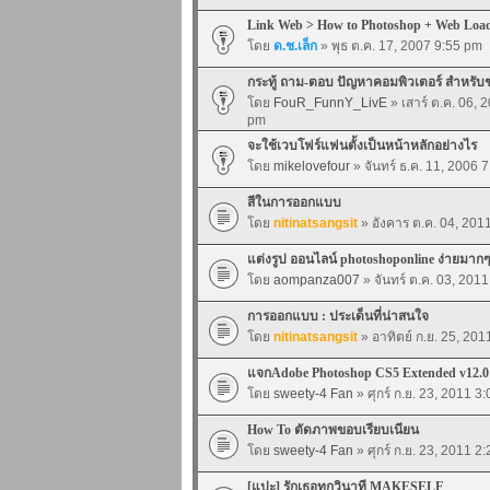
Link Web > How to Photoshop + Web Loa
โดย
ด.ช.เล็ก
» พุธ ต.ค. 17, 2007 9:55 pm
กระทู้ ถาม-ตอบ ปัญหาคอมพิวเตอร์ สำหรับ
โดย
FouR_FunnY_LivE
» เสาร์ ต.ค. 06, 
pm
จะใช้เวบโฟร์แฟนตั้งเป็นหน้าหลักอย่างไร
โดย
mikelovefour
» จันทร์ ธ.ค. 11, 2006 
สีในการออกแบบ
โดย
nitinatsangsit
» อังคาร ต.ค. 04, 201
แต่งรูป ออนไลน์ photoshoponline ง่ายมากๆ
โดย
aompanza007
» จันทร์ ต.ค. 03, 201
การออกแบบ : ประเด็นที่น่าสนใจ
โดย
nitinatsangsit
» อาทิตย์ ก.ย. 25, 20
แจกAdobe Photoshop CS5 Extended v12
โดย
sweety-4 Fan
» ศุกร์ ก.ย. 23, 2011 3
How To ตัดภาพขอบเรียบเนียน
โดย
sweety-4 Fan
» ศุกร์ ก.ย. 23, 2011 2
[แปะ] รักเธอทุกวินาที MAKESELF