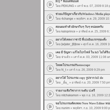
RQ * ฟ้อนท์ฟ้อนท์
โดย
PEKUNG
» เสาร์ พ.ย. 07, 2009 8:18
ช่วยแก้ปัญหาเกี่ยวกับWindows Media playe
โดย
4change
» พฤหัสฯ. ต.ค. 29, 2009 10
สอนผมทำตัวอักษรวิบๆ วับๆ หน่อยครับ
โดย
kaloprince
» อาทิตย์ ต.ค. 25, 2009 6
อยากได้เพลงวาซาบิ ที่เปงอันแรกๆๆอะค๊ะ
โดย
[w]ater_[B]low
» ศุกร์ ต.ค. 16, 2009 
เคย มี ปัญหา แก้ไขโปรไฟล์ ใน hi5 ไม่ได้รึเ
โดย
จ่าเเจ้ว
» เสาร์ ต.ค. 03, 2009 11:08 a
โหลดโปรแกรมPhotoscrape
โดย
N_t
» เสาร์ ก.ย. 26, 2009 9:29 pm
อยากได้ โปรแกรม copy รูปจาก hi5 อ่ะ
โดย
_อั๋น_
» อาทิตย์ ก.ย. 20, 2009 7:50 p
รายงานเชิงวิชาการ ระดับ ป.ตรี
โดย
nitchakamon
» พุธ ก.ย. 16, 2009 12
ขอโปรแกรมตัดเพลง Nero Wave Editor หน่
โดย
nunim
» พฤหัสฯ. ก.ย. 10, 2009 9:00 