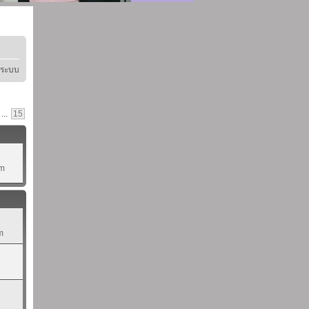
ู่ระบบ
...
15
pm
m