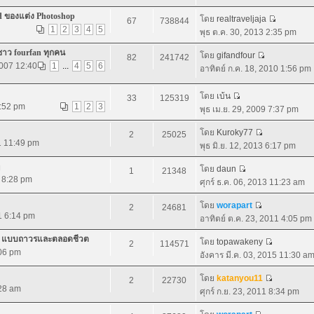
d ของแต่ง Photoshop
โดย
realtraveljaja
67
738844
1
2
3
4
5
พุธ ต.ค. 30, 2013 2:35 pm
ชาว fourfan ทุกคน
โดย
gifandfour
82
241742
2007 12:40
1
...
4
5
6
อาทิตย์ ก.ค. 18, 2010 1:56 pm
โดย
เบ้น
33
125319
7:52 pm
1
2
3
พุธ เม.ย. 29, 2009 7:37 pm
โดย
Kuroky77
2
25025
1 11:49 pm
พุธ มิ.ย. 12, 2013 6:17 pm
โดย
daun
1
21348
1 8:28 pm
ศุกร์ ธ.ค. 06, 2013 11:23 am
โดย
worapart
2
24681
11 6:14 pm
อาทิตย์ ต.ค. 23, 2011 4:05 pm
.0 แบบถาวรและตลอดชีวต
โดย
topawakeny
2
114571
:06 pm
อังคาร มี.ค. 03, 2015 11:30 a
โดย
katanyou11
2
22730
:28 am
ศุกร์ ก.ย. 23, 2011 8:34 pm