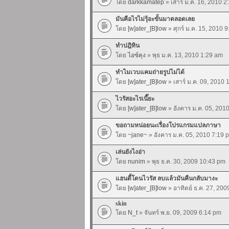
โดย
darkkamatep
» เสาร์ ม.ค. 16, 2010 2
มันคือไรไม่รุ้อะขั้นมาตลอดเลย
โดย
[w]ater_[B]low
» ศุกร์ ม.ค. 15, 2010 
ทำปฎิทิน
โดย
ไอซ์คุง
» พุธ ม.ค. 13, 2010 1:29 am
ทำไมเวบแคมถ่ายรูปไม่ได้
โดย
[w]ater_[B]low
» เสาร์ ม.ค. 09, 2010
ไวรัสอะไรเนี๊ยะ
โดย
[w]ater_[B]low
» อังคาร ม.ค. 05, 201
ขอถามหน่อยนะเรื่องโปรแกรมแปลภาษา
โดย
~jane~
» อังคาร ม.ค. 05, 2010 7:19 
เล่นยังไงอ่า
โดย
nunim
» พุธ ธ.ค. 30, 2009 10:43 pm
แฮนดี้โดนไวรัส ลบแล้วมันคืนกลับมางะ
โดย
[w]ater_[B]low
» อาทิตย์ ธ.ค. 27, 20
skin
โดย
N_t
» จันทร์ พ.ย. 09, 2009 6:14 pm