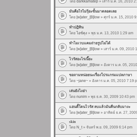
โดย
darkkamatep
» เสาร์ ม.ค. 16, 2010 2
มันคือไรไม่รุ้อะขั้นมาตลอดเลย
โดย
[w]ater_[B]low
» ศุกร์ ม.ค. 15, 2010 
ทำปฎิทิน
โดย
ไอซ์คุง
» พุธ ม.ค. 13, 2010 1:29 am
ทำไมเวบแคมถ่ายรูปไม่ได้
โดย
[w]ater_[B]low
» เสาร์ ม.ค. 09, 2010
ไวรัสอะไรเนี๊ยะ
โดย
[w]ater_[B]low
» อังคาร ม.ค. 05, 201
ขอถามหน่อยนะเรื่องโปรแกรมแปลภาษา
โดย
~jane~
» อังคาร ม.ค. 05, 2010 7:19 
เล่นยังไงอ่า
โดย
nunim
» พุธ ธ.ค. 30, 2009 10:43 pm
แฮนดี้โดนไวรัส ลบแล้วมันคืนกลับมางะ
โดย
[w]ater_[B]low
» อาทิตย์ ธ.ค. 27, 20
skin
โดย
N_t
» จันทร์ พ.ย. 09, 2009 6:14 pm