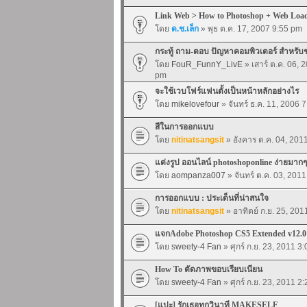
Link Web > How to Photoshop + Web Loa
โดย
ด.ช.เล็ก
» พุธ ต.ค. 17, 2007 9:55 pm
กระทู้ ถาม-ตอบ ปัญหาคอมพิวเตอร์ สำหรับ
โดย
FouR_FunnY_LivE
» เสาร์ ต.ค. 06, 
pm
จะใช้เวบโฟร์แฟนตั้งเป็นหน้าหลักอย่างไร
โดย
mikelovefour
» จันทร์ ธ.ค. 11, 2006 
สีในการออกแบบ
โดย
nitinatsangsit
» อังคาร ต.ค. 04, 201
แต่งรูป ออนไลน์ photoshoponline ง่ายมากๆ
โดย
aompanza007
» จันทร์ ต.ค. 03, 201
การออกแบบ : ประเด็นที่น่าสนใจ
โดย
nitinatsangsit
» อาทิตย์ ก.ย. 25, 20
แจกAdobe Photoshop CS5 Extended v12
โดย
sweety-4 Fan
» ศุกร์ ก.ย. 23, 2011 3
How To ตัดภาพขอบเรียบเนียน
โดย
sweety-4 Fan
» ศุกร์ ก.ย. 23, 2011 2
[แปะ] รักเธอทุกวินาที MAKESELF