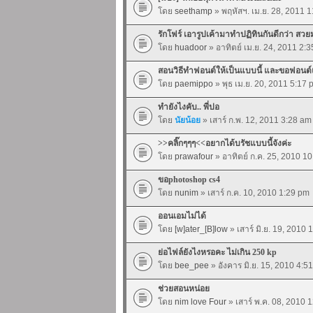
โดย
seethamp
» พฤหัสฯ. เม.ย. 28, 2011 
รักโฟร์ เอารูปเค้ามาทำปฏิทินกันดีกว่า สว
โดย
huadoor
» อาทิตย์ เม.ย. 24, 2011 2:
สอนวิธีทำฟอนต์ให้เป็นแบบนี้ และขอฟอนต์แ
โดย
paemippo
» พุธ เม.ย. 20, 2011 5:17 
ทำยังไงคับ.. พี่ปอ
โดย
นัยน้อย
» เสาร์ ก.พ. 12, 2011 3:28 am
>>คลิ๊กๆๆๆ<<อยากได้บรัชแบบนี้จังค่ะ
โดย
prawafour
» อาทิตย์ ก.ค. 25, 2010 1
ขอphotoshop cs4
โดย
nunim
» เสาร์ ก.ค. 10, 2010 1:29 pm
ออนเอมไม่ได้
โดย
[w]ater_[B]low
» เสาร์ มิ.ย. 19, 2010 
ย่อไฟล์ยังไงหรอคะ ไม่เกิน 250 kp
โดย
bee_pee
» อังคาร มิ.ย. 15, 2010 4:5
ช่วยสอนหน่อย
โดย
nim love Four
» เสาร์ พ.ค. 08, 2010 