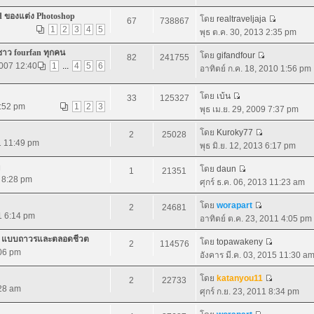
d ของแต่ง Photoshop
โดย
realtraveljaja
67
738867
1
2
3
4
5
พุธ ต.ค. 30, 2013 2:35 pm
ชาว fourfan ทุกคน
โดย
gifandfour
82
241755
2007 12:40
1
...
4
5
6
อาทิตย์ ก.ค. 18, 2010 1:56 pm
โดย
เบ้น
33
125327
7:52 pm
1
2
3
พุธ เม.ย. 29, 2009 7:37 pm
โดย
Kuroky77
2
25028
1 11:49 pm
พุธ มิ.ย. 12, 2013 6:17 pm
โดย
daun
1
21351
1 8:28 pm
ศุกร์ ธ.ค. 06, 2013 11:23 am
โดย
worapart
2
24681
11 6:14 pm
อาทิตย์ ต.ค. 23, 2011 4:05 pm
.0 แบบถาวรและตลอดชีวต
โดย
topawakeny
2
114576
:06 pm
อังคาร มี.ค. 03, 2015 11:30 a
โดย
katanyou11
2
22733
:28 am
ศุกร์ ก.ย. 23, 2011 8:34 pm