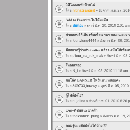
วิดีโอสอนทำป้ายไฟ
โดย
nitinatsangsit
» อังคาร เม.ย. 27, 20
Add to Favorites ไม่ได้อะคับ
โดย
นัยน้อย
» เสาร์ มี.ค. 20, 2010 2:01 am
ช่วยสอนวิธีเม้น เพิ่มเพื่อน ฯลฯ ของ twitter 
โดย
fourtyfong4444
» อังคาร มี.ค. 09, 20
คืออยากรู้ว่าเล่น twitter แล้วจะเม้นให้เพื่อน
โดย
p'four_na_ruk_mak
» จันทร์ มี.ค. 08
โหลดเพลง
โดย
N_t
» จันทร์ มี.ค. 08, 2010 11:18 am
ขอโค้ด BANNER โฟร์แฟน หน่อยค่ะ
โดย
&#9733;bowwy
» ศุกร์ มี.ค. 05, 201
กู้ไฟล์ยังไง?
โดย
nujellna
» จันทร์ ก.พ. 01, 2010 8:26 
แจก+ติชมแนะนำจร้า
โดย
thaksanee_pung
» อังคาร ม.ค. 19, 
คอมรุ่นผมอัพยังไงได้บ้าง ??