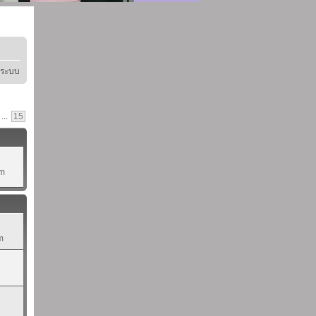
ู่ระบบ
...
15
pm
m