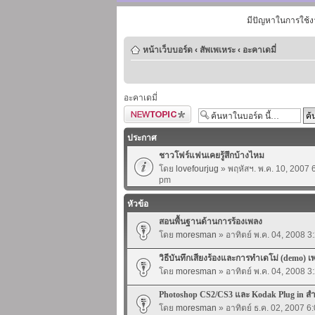
มีปัญหาในการใช้ง
หน้าเว็บบอร์ด
‹
สัพเพเหระ
‹
อะคาเดมี่
อะคาเดมี่
ตั้งกระทู้ใหม่
ประกาศ
ชาวโฟร์แฟนเคยรู้สึกบ้างไหม
โดย
lovefourjug
» พฤหัสฯ. พ.ค. 10, 2007 
pm
หัวข้อ
สอนพื้นฐานด้านการร้องเพลง
โดย
moresman
» อาทิตย์ พ.ค. 04, 2008 3
วิธีบันทึกเสียงร้องและการทำเดโม่ (demo) เ
โดย
moresman
» อาทิตย์ พ.ค. 04, 2008 3
Photoshop CS2/CS3 และ Kodak Plug in ส
โดย
moresman
» อาทิตย์ ธ.ค. 02, 2007 6