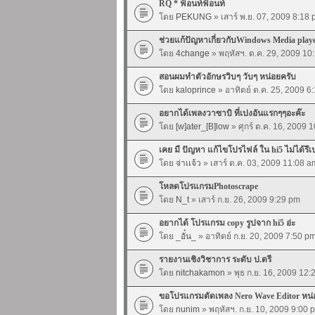
RQ * ฟ้อนท์ฟ้อนท์
โดย
PEKUNG
» เสาร์ พ.ย. 07, 2009 8:18
ช่วยแก้ปัญหาเกี่ยวกับWindows Media playe
โดย
4change
» พฤหัสฯ. ต.ค. 29, 2009 10
สอนผมทำตัวอักษรวิบๆ วับๆ หน่อยครับ
โดย
kaloprince
» อาทิตย์ ต.ค. 25, 2009 6
อยากได้เพลงวาซาบิ ที่เปงอันแรกๆๆอะค๊ะ
โดย
[w]ater_[B]low
» ศุกร์ ต.ค. 16, 2009 
เคย มี ปัญหา แก้ไขโปรไฟล์ ใน hi5 ไม่ได้รึเ
โดย
จ่าเเจ้ว
» เสาร์ ต.ค. 03, 2009 11:08 a
โหลดโปรแกรมPhotoscrape
โดย
N_t
» เสาร์ ก.ย. 26, 2009 9:29 pm
อยากได้ โปรแกรม copy รูปจาก hi5 อ่ะ
โดย
_อั๋น_
» อาทิตย์ ก.ย. 20, 2009 7:50 p
รายงานเชิงวิชาการ ระดับ ป.ตรี
โดย
nitchakamon
» พุธ ก.ย. 16, 2009 12
ขอโปรแกรมตัดเพลง Nero Wave Editor หน่
โดย
nunim
» พฤหัสฯ. ก.ย. 10, 2009 9:00 