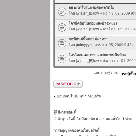
อยากได้โปรแกรมตัดต่อวิดีโอ
โดย
[w]ater_[B]low
» พุธ ก.ย. 09, 2009 9:
ใครมีคลิปนับถอยหลังบ้าง54321
โดย
[w]ater_[B]low
» เสาร์ ก.ย. 05, 2009 
ขอฟ้อนต์นี้หน่อยค่ะ *W*
โดย
palmyyy
» เสาร์ ก.ย. 05, 2009 9:43 a
ใครโหลดเพลงจากเวบimeemเป็นบ้าง
โดย
[w]ater_[B]low
» อังคาร ก.ย. 01, 200
แสดงกระทู้จาก:
ตั้งกระทู้ใหม่
ย้อนกลับไปยัง หน้าเว็บบอร์ด
ผู้ใช้งานขณะนี้
่กำลังดูบอร์ดนี้: ไม่มีสมาชิก และ บุคคลทั่วไป 1 ท่าน
การอนุญาตของคุณในบอร์ดนี้