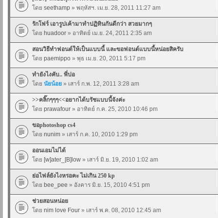
โดย
seethamp
» พฤหัสฯ. เม.ย. 28, 2011 11:27 am
รักโฟร์ เอารูปเค้ามาทำปฏิทินกันดีกว่า สวยมากๆ
โดย
huadoor
» อาทิตย์ เม.ย. 24, 2011 2:35 am
สอนวิธีทำฟอนต์ให้เป็นแบบนี้ และขอฟอนต์แบบนี้หน่อยสิครับ
โดย
paemippo
» พุธ เม.ย. 20, 2011 5:17 pm
ทำยังไงคับ.. พี่ปอ
โดย
นัยน้อย
» เสาร์ ก.พ. 12, 2011 3:28 am
>>คลิ๊กๆๆๆ<<อยากได้บรัชแบบนี้จังค่ะ
โดย
prawafour
» อาทิตย์ ก.ค. 25, 2010 10:46 pm
ขอphotoshop cs4
โดย
nunim
» เสาร์ ก.ค. 10, 2010 1:29 pm
ออนเอมไม่ได้
โดย
[w]ater_[B]low
» เสาร์ มิ.ย. 19, 2010 1:02 am
ย่อไฟล์ยังไงหรอคะ ไม่เกิน 250 kp
โดย
bee_pee
» อังคาร มิ.ย. 15, 2010 4:51 pm
ช่วยสอนหน่อย
โดย
nim love Four
» เสาร์ พ.ค. 08, 2010 12:45 am