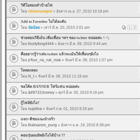
วิดีโอสอนทำป้ายไฟ
โดย
nitinatsangsit
» อังคาร เม.ย. 27, 2010 10:18 pm
Add to Favorites ไม่ได้อะคับ
โดย
นัยน้อย
» เสาร์ มี.ค. 20, 2010 2:01 am
1
2
ช่วยสอนวิธีเม้น เพิ่มเพื่อน ฯลฯ ของ twitter หน่อยค่ะ ^ ^;
โดย
fourtyfong4444
» อังคาร มี.ค. 09, 2010 9:44 am
คืออยากรู้ว่าเล่น twitter แล้วจะเม้นให้เพื่อนๆยังไง
โดย
p'four_na_ruk_mak
» จันทร์ มี.ค. 08, 2010 1:07 pm
โหลดเพลง
โดย
N_t
» จันทร์ มี.ค. 08, 2010 11:18 am
ขอโค้ด BANNER โฟร์แฟน หน่อยค่ะ
โดย
&#9733;bowwy
» ศุกร์ มี.ค. 05, 2010 9:16 pm
กู้ไฟล์ยังไง?
โดย
nujellna
» จันทร์ ก.พ. 01, 2010 8:26 pm
แจก+ติชมแนะนำจร้า
โดย
thaksanee_pung
» อังคาร ม.ค. 19, 2010 8:39 pm
คอมรุ่นผมอัพยังไงได้บ้าง ??