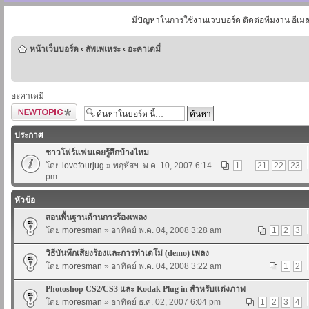
มีปัญหาในการใช้งานเวบบอร์ด ติดต่อทีมงาน อีเม
หน้าเว็บบอร์ด
‹
สัพเพเหระ
‹
อะคาเดมี่
อะคาเดมี่
ตั้งกระทู้ใหม่
ประกาศ
ชาวโฟร์แฟนเคยรู้สึกบ้างไหม
โดย
lovefourjug
» พฤหัสฯ. พ.ค. 10, 2007 6:14
1
...
21
22
23
pm
หัวข้อ
สอนพื้นฐานด้านการร้องเพลง
โดย
moresman
» อาทิตย์ พ.ค. 04, 2008 3:28 am
1
2
3
วิธีบันทึกเสียงร้องและการทำเดโม่ (demo) เพลง
โดย
moresman
» อาทิตย์ พ.ค. 04, 2008 3:22 am
1
2
Photoshop CS2/CS3 และ Kodak Plug in สำหรับแต่งภาพ
โดย
moresman
» อาทิตย์ ธ.ค. 02, 2007 6:04 pm
1
2
3
4