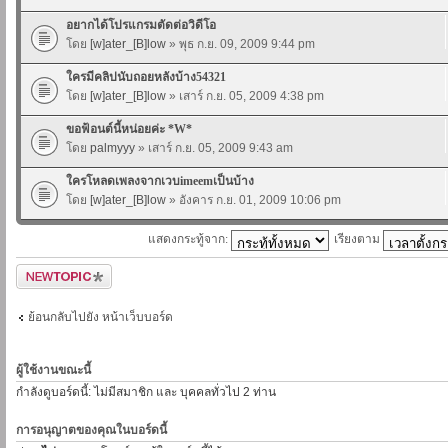
อยากได้โปรแกรมตัดต่อวิดีโอ
โดย
[w]ater_[B]low
» พุธ ก.ย. 09, 2009 9:44 pm
ใครมีคลิปนับถอยหลังบ้าง54321
โดย
[w]ater_[B]low
» เสาร์ ก.ย. 05, 2009 4:38 pm
ขอฟ้อนต์นี้หน่อยค่ะ *W*
โดย
palmyyy
» เสาร์ ก.ย. 05, 2009 9:43 am
ใครโหลดเพลงจากเวบimeemเป็นบ้าง
โดย
[w]ater_[B]low
» อังคาร ก.ย. 01, 2009 10:06 pm
แสดงกระทู้จาก:
เรียงตาม
ตั้งกระทู้ใหม่
ย้อนกลับไปยัง หน้าเว็บบอร์ด
ผู้ใช้งานขณะนี้
กำลังดูบอร์ดนี้: ไม่มีสมาชิก และ บุคคลทั่วไป 2 ท่าน
การอนุญาตของคุณในบอร์ดนี้