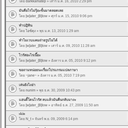
โดย
darkkamatep
» เสาร์ ม.ค. 16, 2010 2:29 pm
มันคือไรไม่รุ้อะขั้นมาตลอดเลย
โดย
[w]ater_[B]low
» ศุกร์ ม.ค. 15, 2010 9:06 pm
ทำปฎิทิน
โดย
ไอซ์คุง
» พุธ ม.ค. 13, 2010 1:29 am
ทำไมเวบแคมถ่ายรูปไม่ได้
โดย
[w]ater_[B]low
» เสาร์ ม.ค. 09, 2010 11:28 am
ไวรัสอะไรเนี๊ยะ
โดย
[w]ater_[B]low
» อังคาร ม.ค. 05, 2010 9:12 pm
ขอถามหน่อยนะเรื่องโปรแกรมแปลภาษา
โดย
~jane~
» อังคาร ม.ค. 05, 2010 7:19 pm
เล่นยังไงอ่า
โดย
nunim
» พุธ ธ.ค. 30, 2009 10:43 pm
แฮนดี้โดนไวรัส ลบแล้วมันคืนกลับมางะ
โดย
[w]ater_[B]low
» อาทิตย์ ธ.ค. 27, 2009 11:50 am
skin
โดย
N_t
» จันทร์ พ.ย. 09, 2009 6:14 pm