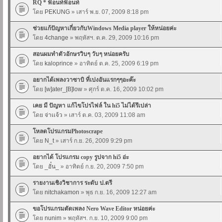
RQ * ฟ้อนท์ฟ้อนท์
โดย
PEKUNG
» เสาร์ พ.ย. 07, 2009 8:18 pm
ช่วยแก้ปัญหาเกี่ยวกับWindows Media player ให้หน่อยค่ะ
โดย
4change
» พฤหัสฯ. ต.ค. 29, 2009 10:16 pm
สอนผมทำตัวอักษรวิบๆ วับๆ หน่อยครับ
โดย
kaloprince
» อาทิตย์ ต.ค. 25, 2009 6:19 pm
อยากได้เพลงวาซาบิ ที่เปงอันแรกๆๆอะค๊ะ
โดย
[w]ater_[B]low
» ศุกร์ ต.ค. 16, 2009 10:02 pm
เคย มี ปัญหา แก้ไขโปรไฟล์ ใน hi5 ไม่ได้รึเปล่า
โดย
จ่าเเจ้ว
» เสาร์ ต.ค. 03, 2009 11:08 am
โหลดโปรแกรมPhotoscrape
โดย
N_t
» เสาร์ ก.ย. 26, 2009 9:29 pm
อยากได้ โปรแกรม copy รูปจาก hi5 อ่ะ
โดย
_อั๋น_
» อาทิตย์ ก.ย. 20, 2009 7:50 pm
รายงานเชิงวิชาการ ระดับ ป.ตรี
โดย
nitchakamon
» พุธ ก.ย. 16, 2009 12:27 am
ขอโปรแกรมตัดเพลง Nero Wave Editor หน่อยค่ะ
โดย
nunim
» พฤหัสฯ. ก.ย. 10, 2009 9:00 pm