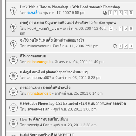
Link Web > How to Photoshop + Web Load ของแต่ง Photoshop
โดย
ด.ช.เล็ก
» พุธ ต.ค. 17, 2007 9:55 pm
1
2
3
4
5
กระทู้ ถาม-ตอบ ปัญหาคอมพิวเตอร์ สำหรับชาว fourfan ทุกคน
โดย
FouR_FunnY_LivE
» เสาร์ ต.ค. 06, 2007 12:40
1
...
4
5
6
pm
จะใช้เวบโฟร์แฟนตั้งเป็นหน้าหลักอย่างไร
โดย
mikelovefour
» จันทร์ ธ.ค. 11, 2006 7:52 pm
1
2
3
สีในการออกแบบ
โดย
nitinatsangsit
» อังคาร ต.ค. 04, 2011 11:49 pm
แต่งรูป ออนไลน์ photoshoponline ง่ายมากๆ
โดย
aompanza007
» จันทร์ ต.ค. 03, 2011 8:28 pm
การออกแบบ : ประเด็นที่น่าสนใจ
โดย
nitinatsangsit
» อาทิตย์ ก.ย. 25, 2011 6:14 pm
แจกAdobe Photoshop CS5 Extended v12.0 แบบถาวรและตลอดชีวต
โดย
sweety-4 Fan
» ศุกร์ ก.ย. 23, 2011 3:06 pm
How To ตัดภาพขอบเรียบเนียน
โดย
sweety-4 Fan
» ศุกร์ ก.ย. 23, 2011 2:28 am
[แปะ] รักเธอทุกวินาที MAKESELF