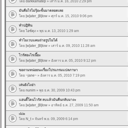
โดย
darkkamatep
» เสาร์ ม.ค. 16, 2010 2:29 pm
มันคือไรไม่รุ้อะขั้นมาตลอดเลย
โดย
[w]ater_[B]low
» ศุกร์ ม.ค. 15, 2010 9:06 pm
ทำปฎิทิน
โดย
ไอซ์คุง
» พุธ ม.ค. 13, 2010 1:29 am
ทำไมเวบแคมถ่ายรูปไม่ได้
โดย
[w]ater_[B]low
» เสาร์ ม.ค. 09, 2010 11:28 am
ไวรัสอะไรเนี๊ยะ
โดย
[w]ater_[B]low
» อังคาร ม.ค. 05, 2010 9:12 pm
ขอถามหน่อยนะเรื่องโปรแกรมแปลภาษา
โดย
~jane~
» อังคาร ม.ค. 05, 2010 7:19 pm
เล่นยังไงอ่า
โดย
nunim
» พุธ ธ.ค. 30, 2009 10:43 pm
แฮนดี้โดนไวรัส ลบแล้วมันคืนกลับมางะ
โดย
[w]ater_[B]low
» อาทิตย์ ธ.ค. 27, 2009 11:50 am
skin
โดย
N_t
» จันทร์ พ.ย. 09, 2009 6:14 pm