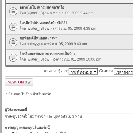
อยากได้โปรแกรมตัดต่อวิดีโอ
โดย
[w]ater_[B]low
» พุธ ก.ย. 09, 2009 9:44 pm
ใครมีคลิปนับถอยหลังบ้าง54321
โดย
[w]ater_[B]low
» เสาร์ ก.ย. 05, 2009 4:38 pm
ขอฟ้อนต์นี้หน่อยค่ะ *W*
โดย
palmyyy
» เสาร์ ก.ย. 05, 2009 9:43 am
ใครโหลดเพลงจากเวบimeemเป็นบ้าง
โดย
[w]ater_[B]low
» อังคาร ก.ย. 01, 2009 10:06 pm
แสดงกระทู้จาก:
เรียงตาม
ตั้งกระทู้ใหม่
ย้อนกลับไปยัง หน้าเว็บบอร์ด
ผู้ใช้งานขณะนี้
กำลังดูบอร์ดนี้: ไม่มีสมาชิก และ บุคคลทั่วไป 3 ท่าน
การอนุญาตของคุณในบอร์ดนี้