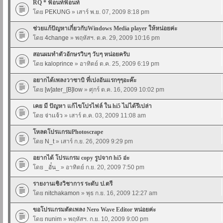
RQ * ฟ้อนท์ฟ้อนท์
โดย
PEKUNG
» เสาร์ พ.ย. 07, 2009 8:18 pm
ช่วยแก้ปัญหาเกี่ยวกับWindows Media player ให้หน่อยค่ะ
โดย
4change
» พฤหัสฯ. ต.ค. 29, 2009 10:16 pm
สอนผมทำตัวอักษรวิบๆ วับๆ หน่อยครับ
โดย
kaloprince
» อาทิตย์ ต.ค. 25, 2009 6:19 pm
อยากได้เพลงวาซาบิ ที่เปงอันแรกๆๆอะค๊ะ
โดย
[w]ater_[B]low
» ศุกร์ ต.ค. 16, 2009 10:02 pm
เคย มี ปัญหา แก้ไขโปรไฟล์ ใน hi5 ไม่ได้รึเปล่า
โดย
จ่าเเจ้ว
» เสาร์ ต.ค. 03, 2009 11:08 am
โหลดโปรแกรมPhotoscrape
โดย
N_t
» เสาร์ ก.ย. 26, 2009 9:29 pm
อยากได้ โปรแกรม copy รูปจาก hi5 อ่ะ
โดย
_อั๋น_
» อาทิตย์ ก.ย. 20, 2009 7:50 pm
รายงานเชิงวิชาการ ระดับ ป.ตรี
โดย
nitchakamon
» พุธ ก.ย. 16, 2009 12:27 am
ขอโปรแกรมตัดเพลง Nero Wave Editor หน่อยค่ะ
โดย
nunim
» พฤหัสฯ. ก.ย. 10, 2009 9:00 pm