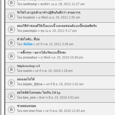
โดย
seethamp
» พฤหัสฯ. เม.ย. 28, 2011 11:27 am
รักโฟร์ เอารูปเค้ามาทำปฏิทินกันดีกว่า สวยมากๆ
โดย
huadoor
» อาทิตย์ เม.ย. 24, 2011 2:35 am
สอนวิธีทำฟอนต์ให้เป็นแบบนี้ และขอฟอนต์แบบนี้หน่อยสิครับ
โดย
paemippo
» พุธ เม.ย. 20, 2011 5:17 pm
ทำยังไงคับ.. พี่ปอ
โดย
นัยน้อย
» เสาร์ ก.พ. 12, 2011 3:28 am
>>คลิ๊กๆๆๆ<<อยากได้บรัชแบบนี้จังค่ะ
โดย
prawafour
» อาทิตย์ ก.ค. 25, 2010 10:46 pm
ขอphotoshop cs4
โดย
nunim
» เสาร์ ก.ค. 10, 2010 1:29 pm
ออนเอมไม่ได้
โดย
[w]ater_[B]low
» เสาร์ มิ.ย. 19, 2010 1:02 am
ย่อไฟล์ยังไงหรอคะ ไม่เกิน 250 kp
โดย
bee_pee
» อังคาร มิ.ย. 15, 2010 4:51 pm
ช่วยสอนหน่อย
โดย
nim love Four
» เสาร์ พ.ค. 08, 2010 12:45 am