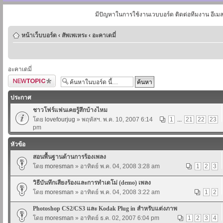
มีปัญหาในการใช้งานเวบบอร์ด ติดต่อทีมงาน อีเม
หน้าเว็บบอร์ด
‹
สัพเพเหระ
‹
อะคาเดมี่
อะคาเดมี่
ตั้งกระทู้ใหม่
ประกาศ
ชาวโฟร์แฟนเคยรู้สึกบ้างไหม
โดย
lovefourjug
» พฤหัสฯ. พ.ค. 10, 2007 6:14
1
...
21
22
23
pm
หัวข้อ
สอนพื้นฐานด้านการร้องเพลง
โดย
moresman
» อาทิตย์ พ.ค. 04, 2008 3:28 am
1
2
3
วิธีบันทึกเสียงร้องและการทำเดโม่ (demo) เพลง
โดย
moresman
» อาทิตย์ พ.ค. 04, 2008 3:22 am
1
2
Photoshop CS2/CS3 และ Kodak Plug in สำหรับแต่งภาพ
โดย
moresman
» อาทิตย์ ธ.ค. 02, 2007 6:04 pm
1
2
3
4