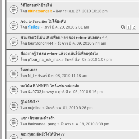
วิดีโอสอนทำป้ายไฟ
โดย
nitinatsangsit
» อังคาร เม.ย. 27, 2010 10:18 pm
Add to Favorites ไม่ได้อะคับ
โดย
นัยน้อย
» เสาร์ มี.ค. 20, 2010 2:01 am
1
2
ช่วยสอนวิธีเม้น เพิ่มเพื่อน ฯลฯ ของ twitter หน่อยค่ะ ^ ^;
โดย
fourtyfong4444
» อังคาร มี.ค. 09, 2010 9:44 am
คืออยากรู้ว่าเล่น twitter แล้วจะเม้นให้เพื่อนๆยังไง
โดย
p'four_na_ruk_mak
» จันทร์ มี.ค. 08, 2010 1:07 pm
โหลดเพลง
โดย
N_t
» จันทร์ มี.ค. 08, 2010 11:18 am
ขอโค้ด BANNER โฟร์แฟน หน่อยค่ะ
โดย
&#9733;bowwy
» ศุกร์ มี.ค. 05, 2010 9:16 pm
กู้ไฟล์ยังไง?
โดย
nujellna
» จันทร์ ก.พ. 01, 2010 8:26 pm
แจก+ติชมแนะนำจร้า
โดย
thaksanee_pung
» อังคาร ม.ค. 19, 2010 8:39 pm
คอมรุ่นผมอัพยังไงได้บ้าง ??