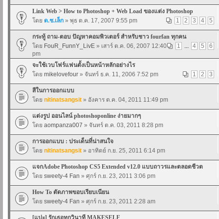
Link Web > How to Photoshop + Web Load ของแต่ง Photoshop
โดย
ด.ช.เล็ก
» พุธ ต.ค. 17, 2007 9:55 pm
1
2
3
4
5
กระทู้ ถาม-ตอบ ปัญหาคอมพิวเตอร์ สำหรับชาว fourfan ทุกคน
โดย
FouR_FunnY_LivE
» เสาร์ ต.ค. 06, 2007 12:40
1
...
4
5
6
pm
จะใช้เวบโฟร์แฟนตั้งเป็นหน้าหลักอย่างไร
โดย
mikelovefour
» จันทร์ ธ.ค. 11, 2006 7:52 pm
1
2
3
สีในการออกแบบ
โดย
nitinatsangsit
» อังคาร ต.ค. 04, 2011 11:49 pm
แต่งรูป ออนไลน์ photoshoponline ง่ายมากๆ
โดย
aompanza007
» จันทร์ ต.ค. 03, 2011 8:28 pm
การออกแบบ : ประเด็นที่น่าสนใจ
โดย
nitinatsangsit
» อาทิตย์ ก.ย. 25, 2011 6:14 pm
แจกAdobe Photoshop CS5 Extended v12.0 แบบถาวรและตลอดชีวต
โดย
sweety-4 Fan
» ศุกร์ ก.ย. 23, 2011 3:06 pm
How To ตัดภาพขอบเรียบเนียน
โดย
sweety-4 Fan
» ศุกร์ ก.ย. 23, 2011 2:28 am
[แปะ] รักเธอทุกวินาที MAKESELF