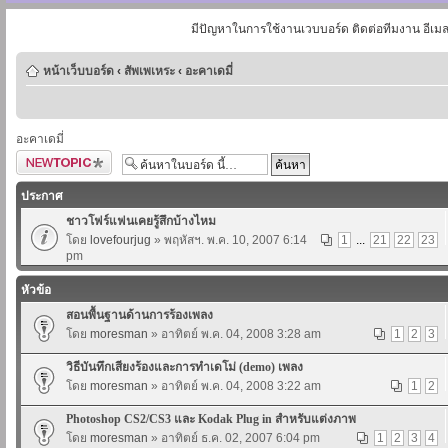
มีปัญหาในการใช้งานเวบบอร์ด ติดต่อทีมงาน อีเม
หน้าเว็บบอร์ด
‹
สัพเพเหระ
‹
อะคาเดมี่
อะคาเดมี่
ตั้งกระทู้ใหม่
ประกาศ
ชาวโฟร์แฟนเคยรู้สึกบ้างไหม
โดย
lovefourjug
» พฤหัสฯ. พ.ค. 10, 2007 6:14
1
...
21
22
23
pm
หัวข้อ
สอนพื้นฐานด้านการร้องเพลง
โดย
moresman
» อาทิตย์ พ.ค. 04, 2008 3:28 am
1
2
3
วิธีบันทึกเสียงร้องและการทำเดโม่ (demo) เพลง
โดย
moresman
» อาทิตย์ พ.ค. 04, 2008 3:22 am
1
2
Photoshop CS2/CS3 และ Kodak Plug in สำหรับแต่งภาพ
โดย
moresman
» อาทิตย์ ธ.ค. 02, 2007 6:04 pm
1
2
3
4