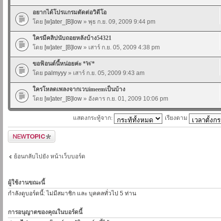
อยากได้โปรแกรมตัดต่อวิดีโอ
โดย
[w]ater_[B]low
» พุธ ก.ย. 09, 2009 9:44 pm
ใครมีคลิปนับถอยหลังบ้าง54321
โดย
[w]ater_[B]low
» เสาร์ ก.ย. 05, 2009 4:38 pm
ขอฟ้อนต์นี้หน่อยค่ะ *W*
โดย
palmyyy
» เสาร์ ก.ย. 05, 2009 9:43 am
ใครโหลดเพลงจากเวบimeemเป็นบ้าง
โดย
[w]ater_[B]low
» อังคาร ก.ย. 01, 2009 10:06 pm
แสดงกระทู้จาก:
เรียงตาม
ตั้งกระทู้ใหม่
ย้อนกลับไปยัง หน้าเว็บบอร์ด
ผู้ใช้งานขณะนี้
กำลังดูบอร์ดนี้: ไม่มีสมาชิก และ บุคคลทั่วไป 5 ท่าน
การอนุญาตของคุณในบอร์ดนี้