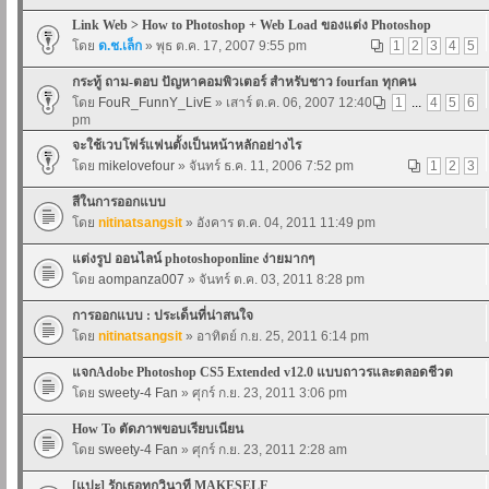
Link Web > How to Photoshop + Web Load ของแต่ง Photoshop
โดย
ด.ช.เล็ก
» พุธ ต.ค. 17, 2007 9:55 pm
1
2
3
4
5
กระทู้ ถาม-ตอบ ปัญหาคอมพิวเตอร์ สำหรับชาว fourfan ทุกคน
โดย
FouR_FunnY_LivE
» เสาร์ ต.ค. 06, 2007 12:40
1
...
4
5
6
pm
จะใช้เวบโฟร์แฟนตั้งเป็นหน้าหลักอย่างไร
โดย
mikelovefour
» จันทร์ ธ.ค. 11, 2006 7:52 pm
1
2
3
สีในการออกแบบ
โดย
nitinatsangsit
» อังคาร ต.ค. 04, 2011 11:49 pm
แต่งรูป ออนไลน์ photoshoponline ง่ายมากๆ
โดย
aompanza007
» จันทร์ ต.ค. 03, 2011 8:28 pm
การออกแบบ : ประเด็นที่น่าสนใจ
โดย
nitinatsangsit
» อาทิตย์ ก.ย. 25, 2011 6:14 pm
แจกAdobe Photoshop CS5 Extended v12.0 แบบถาวรและตลอดชีวต
โดย
sweety-4 Fan
» ศุกร์ ก.ย. 23, 2011 3:06 pm
How To ตัดภาพขอบเรียบเนียน
โดย
sweety-4 Fan
» ศุกร์ ก.ย. 23, 2011 2:28 am
[แปะ] รักเธอทุกวินาที MAKESELF