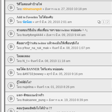
วิดีโอสอนทำป้ายไฟ
โดย
nitinatsangsit
» อังคาร เม.ย. 27, 2010 10:18 pm
Add to Favorites ไม่ได้อะคับ
โดย
นัยน้อย
» เสาร์ มี.ค. 20, 2010 2:01 am
1
2
ช่วยสอนวิธีเม้น เพิ่มเพื่อน ฯลฯ ของ twitter หน่อยค่ะ ^ ^;
โดย
fourtyfong4444
» อังคาร มี.ค. 09, 2010 9:44 am
คืออยากรู้ว่าเล่น twitter แล้วจะเม้นให้เพื่อนๆยังไง
โดย
p'four_na_ruk_mak
» จันทร์ มี.ค. 08, 2010 1:07 pm
โหลดเพลง
โดย
N_t
» จันทร์ มี.ค. 08, 2010 11:18 am
ขอโค้ด BANNER โฟร์แฟน หน่อยค่ะ
โดย
&#9733;bowwy
» ศุกร์ มี.ค. 05, 2010 9:16 pm
กู้ไฟล์ยังไง?
โดย
nujellna
» จันทร์ ก.พ. 01, 2010 8:26 pm
แจก+ติชมแนะนำจร้า
โดย
thaksanee_pung
» อังคาร ม.ค. 19, 2010 8:39 pm
คอมรุ่นผมอัพยังไงได้บ้าง ??