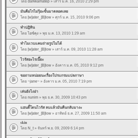
โดย
darkkamatep
» เสาร์ ม.ค. 16, 2010 2:29 pm
มันคือไรไม่รุ้อะขั้นมาตลอดเลย
โดย
[w]ater_[B]low
» ศุกร์ ม.ค. 15, 2010 9:06 pm
ทำปฎิทิน
โดย
ไอซ์คุง
» พุธ ม.ค. 13, 2010 1:29 am
ทำไมเวบแคมถ่ายรูปไม่ได้
โดย
[w]ater_[B]low
» เสาร์ ม.ค. 09, 2010 11:28 am
ไวรัสอะไรเนี๊ยะ
โดย
[w]ater_[B]low
» อังคาร ม.ค. 05, 2010 9:12 pm
ขอถามหน่อยนะเรื่องโปรแกรมแปลภาษา
โดย
~jane~
» อังคาร ม.ค. 05, 2010 7:19 pm
เล่นยังไงอ่า
โดย
nunim
» พุธ ธ.ค. 30, 2009 10:43 pm
แฮนดี้โดนไวรัส ลบแล้วมันคืนกลับมางะ
โดย
[w]ater_[B]low
» อาทิตย์ ธ.ค. 27, 2009 11:50 am
skin
โดย
N_t
» จันทร์ พ.ย. 09, 2009 6:14 pm