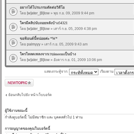
อยากได้โปรแกรมตัดต่อวิดีโอ
โดย
[w]ater_[B]low
» พุธ ก.ย. 09, 2009 9:44 pm
ใครมีคลิปนับถอยหลังบ้าง54321
โดย
[w]ater_[B]low
» เสาร์ ก.ย. 05, 2009 4:38 pm
ขอฟ้อนต์นี้หน่อยค่ะ *W*
โดย
palmyyy
» เสาร์ ก.ย. 05, 2009 9:43 am
ใครโหลดเพลงจากเวบimeemเป็นบ้าง
โดย
[w]ater_[B]low
» อังคาร ก.ย. 01, 2009 10:06 pm
แสดงกระทู้จาก:
เรียงตาม
ตั้งกระทู้ใหม่
ย้อนกลับไปยัง หน้าเว็บบอร์ด
ผู้ใช้งานขณะนี้
่กำลังดูบอร์ดนี้: ไม่มีสมาชิก และ บุคคลทั่วไป 1 ท่าน
การอนุญาตของคุณในบอร์ดนี้