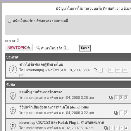
มีปัญหาในการใช้งานเวบบอร์ด ติดต่อทีมงาน อีเม
หน้าเว็บบอร์ด
‹
สัพเพเหระ
‹
อะคาเดมี่
อะคาเดมี่
ตั้งกระทู้ใหม่
ประกาศ
ชาวโฟร์แฟนเคยรู้สึกบ้างไหม
โดย
lovefourjug
» พฤหัสฯ. พ.ค. 10, 2007 6:14
1
...
21
22
23
pm
หัวข้อ
สอนพื้นฐานด้านการร้องเพลง
โดย
moresman
» อาทิตย์ พ.ค. 04, 2008 3:28 am
1
2
3
วิธีบันทึกเสียงร้องและการทำเดโม่ (demo) เพลง
โดย
moresman
» อาทิตย์ พ.ค. 04, 2008 3:22 am
1
2
Photoshop CS2/CS3 และ Kodak Plug in สำหรับแต่งภาพ
โดย
moresman
» อาทิตย์ ธ.ค. 02, 2007 6:04 pm
1
2
3
4