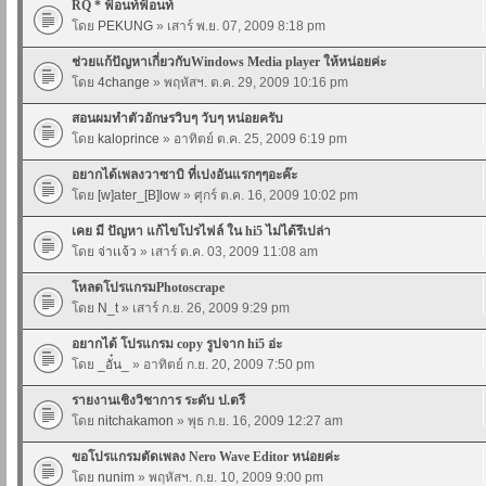
RQ * ฟ้อนท์ฟ้อนท์
โดย
PEKUNG
» เสาร์ พ.ย. 07, 2009 8:18 pm
ช่วยแก้ปัญหาเกี่ยวกับWindows Media player ให้หน่อยค่ะ
โดย
4change
» พฤหัสฯ. ต.ค. 29, 2009 10:16 pm
สอนผมทำตัวอักษรวิบๆ วับๆ หน่อยครับ
โดย
kaloprince
» อาทิตย์ ต.ค. 25, 2009 6:19 pm
อยากได้เพลงวาซาบิ ที่เปงอันแรกๆๆอะค๊ะ
โดย
[w]ater_[B]low
» ศุกร์ ต.ค. 16, 2009 10:02 pm
เคย มี ปัญหา แก้ไขโปรไฟล์ ใน hi5 ไม่ได้รึเปล่า
โดย
จ่าเเจ้ว
» เสาร์ ต.ค. 03, 2009 11:08 am
โหลดโปรแกรมPhotoscrape
โดย
N_t
» เสาร์ ก.ย. 26, 2009 9:29 pm
อยากได้ โปรแกรม copy รูปจาก hi5 อ่ะ
โดย
_อั๋น_
» อาทิตย์ ก.ย. 20, 2009 7:50 pm
รายงานเชิงวิชาการ ระดับ ป.ตรี
โดย
nitchakamon
» พุธ ก.ย. 16, 2009 12:27 am
ขอโปรแกรมตัดเพลง Nero Wave Editor หน่อยค่ะ
โดย
nunim
» พฤหัสฯ. ก.ย. 10, 2009 9:00 pm