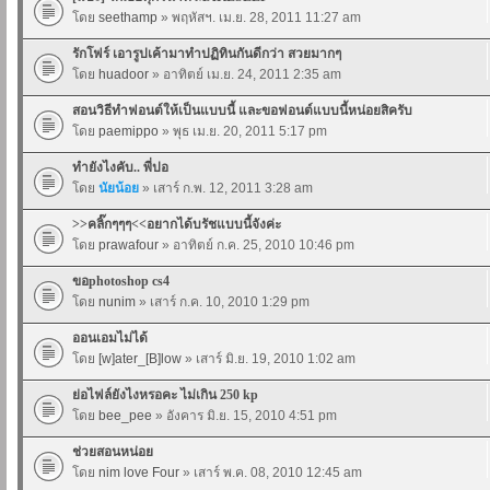
โดย
seethamp
» พฤหัสฯ. เม.ย. 28, 2011 11:27 am
รักโฟร์ เอารูปเค้ามาทำปฏิทินกันดีกว่า สวยมากๆ
โดย
huadoor
» อาทิตย์ เม.ย. 24, 2011 2:35 am
สอนวิธีทำฟอนต์ให้เป็นแบบนี้ และขอฟอนต์แบบนี้หน่อยสิครับ
โดย
paemippo
» พุธ เม.ย. 20, 2011 5:17 pm
ทำยังไงคับ.. พี่ปอ
โดย
นัยน้อย
» เสาร์ ก.พ. 12, 2011 3:28 am
>>คลิ๊กๆๆๆ<<อยากได้บรัชแบบนี้จังค่ะ
โดย
prawafour
» อาทิตย์ ก.ค. 25, 2010 10:46 pm
ขอphotoshop cs4
โดย
nunim
» เสาร์ ก.ค. 10, 2010 1:29 pm
ออนเอมไม่ได้
โดย
[w]ater_[B]low
» เสาร์ มิ.ย. 19, 2010 1:02 am
ย่อไฟล์ยังไงหรอคะ ไม่เกิน 250 kp
โดย
bee_pee
» อังคาร มิ.ย. 15, 2010 4:51 pm
ช่วยสอนหน่อย
โดย
nim love Four
» เสาร์ พ.ค. 08, 2010 12:45 am