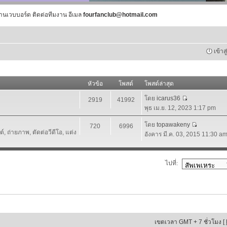
านเวบบอร์ด ติดต่อทีมงาน อีเมล
fourfanclub@hotmail.com
เข้าส
หัวข้อ
โพสต์
โพสต์ล่าสุด
โดย
icarus36
2919
41992
พุธ เม.ย. 12, 2023 1:17 pm
โดย
topawakeny
720
6996
 ถ่ายภาพ, ตัดต่อวีดีโอ, แต่ง
อังคาร มี.ค. 03, 2015 11:30 a
ไปที่:
เขตเวลา GMT + 7 ชั่วโมง [