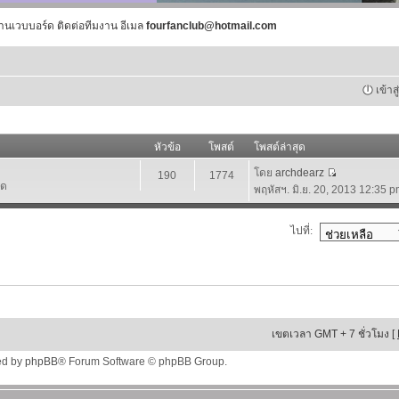
านเวบบอร์ด ติดต่อทีมงาน อีเมล
fourfanclub@hotmail.com
เข้าส
หัวข้อ
โพสต์
โพสต์ล่าสุด
โดย
archdearz
190
1774
์ด
พฤหัสฯ. มิ.ย. 20, 2013 12:35 
ไปที่:
เขตเวลา GMT + 7 ชั่วโมง [
ed by
phpBB
® Forum Software © phpBB Group.