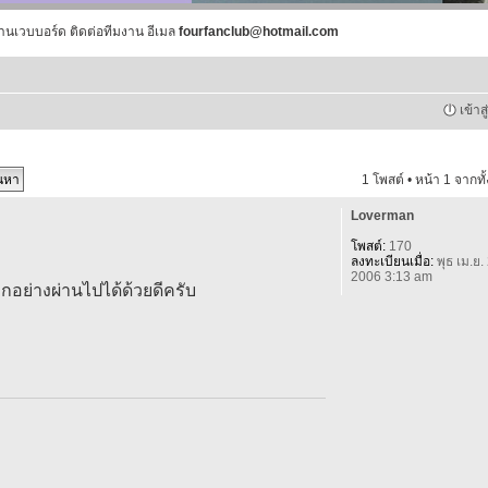
านเวบบอร์ด ติดต่อทีมงาน อีเมล
fourfanclub@hotmail.com
เข้าส
1 โพสต์ • หน้า
1
จากทั
Loverman
โพสต์:
170
ลงทะเบียนเมื่อ:
พุธ เม.ย.
2006 3:13 am
กอย่างผ่านไปได้ด้วยดีครับ