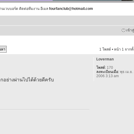
านเวบบอร์ด ติดต่อทีมงาน อีเมล
fourfanclub@hotmail.com
เข้าส
1 โพสต์ • หน้า
1
จากทั
Loverman
โพสต์:
170
ลงทะเบียนเมื่อ:
พุธ เม.ย.
2006 3:13 am
กอย่างผ่านไปได้ด้วยดีครับ