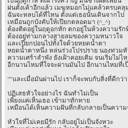
เป็นฤดูกาล ที่เฝ้ารังควาญ มันช่างผิดเพี้ยน
ฝนตั้งเค้าอีกแล้ว เมฆหมอกไม่แคล้วครบคลุม
ฉันจะหลบได้ที่ไหน ตั้งแต่เธอนั้นเดินจากไป
เหมือนถูกบังคับให้เปียกตลอดมา (^_^)
ต้องติดอยู่ในฤดูอกหัก ตกอยู่ในห้วงความรักท
ต้องอยู่ท่ามกลางสายลมของความหนาวใจ
และเปียกปอนไปทั้งใจด้วยหยดน้ำตา
หยดน้ำตาหนึ่ง หล่นร่วงโปรปราย นองท่วมห
ความเศร้าลำพัง ยังเฝ้าคอยเติม จนเริ่มไม่ไ
อีกนานไหมที่ใจจะผ่านมันไป อีกนานไหมที่เป็
""และเมื่อมันผ่านไป เราก็จะพบกับสิ่งที่ดีกว่า
ปฏิเสธหัวใจอย่างไร ฉันทำไม่เป็น
เพียงแค่เห็นเธอ เข้ามาทักทาย
เหมือนได้เห็นความฝันที่กลับกลายเป็นความ
หัวใจที่ไม่เคยมีรัก กลับอยู่ไม่เป็นจังหวะ