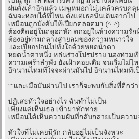
เป็นฤดูกาล ที่เฝ้ารังควาญ มันช่างผิดเพี้ยน
ฝนตั้งเค้าอีกแล้ว เมฆหมอกไม่แคล้วครบคลุม
ฉันจะหลบได้ที่ไหน ตั้งแต่เธอนั้นเดินจากไป
เหมือนถูกบังคับให้เปียกตลอดมา (^_^)
ต้องติดอยู่ในฤดูอกหัก ตกอยู่ในห้วงความรักท
ต้องอยู่ท่ามกลางสายลมของความหนาวใจ
และเปียกปอนไปทั้งใจด้วยหยดน้ำตา
หยดน้ำตาหนึ่ง หล่นร่วงโปรปราย นองท่วมห
ความเศร้าลำพัง ยังเฝ้าคอยเติม จนเริ่มไม่ไ
อีกนานไหมที่ใจจะผ่านมันไป อีกนานไหมที่เป็
""และเมื่อมันผ่านไป เราก็จะพบกับสิ่งที่ดีกว่า
ปฏิเสธหัวใจอย่างไร ฉันทำไม่เป็น
เพียงแค่เห็นเธอ เข้ามาทักทาย
เหมือนได้เห็นความฝันที่กลับกลายเป็นความ
หัวใจที่ไม่เคยมีรัก กลับอยู่ไม่เป็นจังหวะ