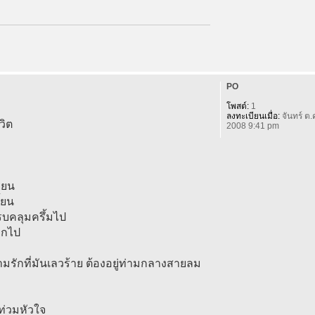
PO
โพสต์:
1
ลงทะเบียนเมื่อ:
จันทร์ ต.
วิต
2008 9:41 pm
่ยน
้ยน
รบคลุมครึ้มไป
จากไป
ามรักที่มันเลวร้าย ต้องอยู่ท่ามกลางสายลม
ท่วมหัวใจ