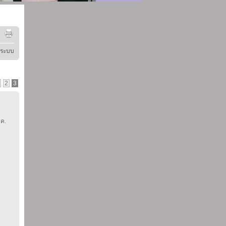
ู่ระบบ
2
3
.ค.