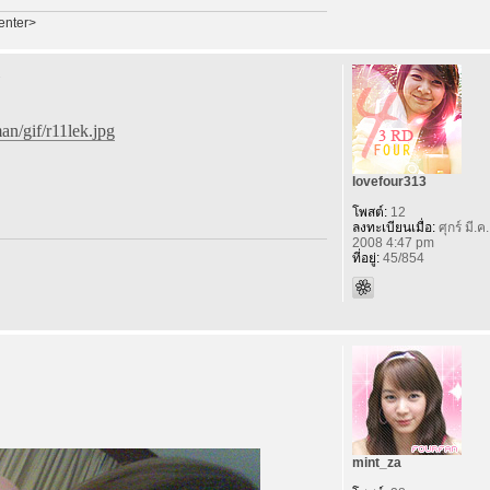
enter>
n/gif/r11lek.jpg
lovefour313
โพสต์:
12
ลงทะเบียนเมื่อ:
ศุกร์ มี.ค
2008 4:47 pm
ที่อยู่:
45/854
mint_za