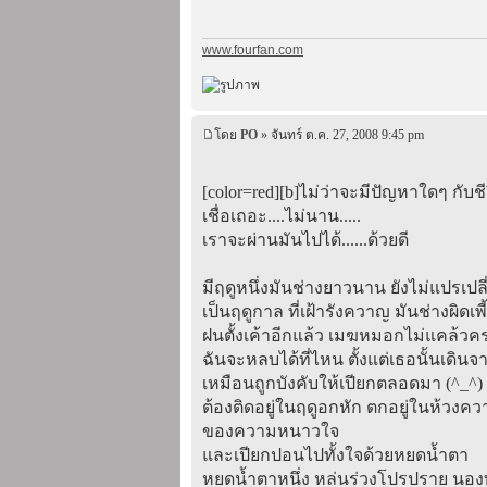
www.fourfan.com
โดย
PO
» จันทร์ ต.ค. 27, 2008 9:45 pm
[color=red][b]ไม่ว่าจะมีปัญหาใดๆ กับชี
เชื่อเถอะ....ไม่นาน.....
เราจะผ่านมันไปได้......ด้วยดี
มีฤดูหนึ่งมันช่างยาวนาน ยังไม่แปรเปลี
เป็นฤดูกาล ที่เฝ้ารังควาญ มันช่างผิดเพี
ฝนตั้งเค้าอีกแล้ว เมฆหมอกไม่แคล้วค
ฉันจะหลบได้ที่ไหน ตั้งแต่เธอนั้นเดิน
เหมือนถูกบังคับให้เปียกตลอดมา (^_^)
ต้องติดอยู่ในฤดูอกหัก ตกอยู่ในห้วงคว
ของความหนาวใจ
และเปียกปอนไปทั้งใจด้วยหยดน้ำตา
หยดน้ำตาหนึ่ง หล่นร่วงโปรปราย นอง