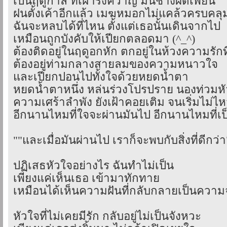
เป็นฤดูกาล ที่เฝ้ารังควาญ มันช่างผิดเพี้ยน
ฝนตั้งเค้าอีกแล้ว เมฆหมอกไม่แคล้วครบคลุม
ฉันจะหลบได้ที่ไหน ตั้งแต่เธอนั้นเดินจากไป
เหมือนถูกบังคับให้เปียกตลอดมา (^_^)
ต้องติดอยู่ในฤดูอกหัก ตกอยู่ในห้วงความรักท
ต้องอยู่ท่ามกลางสายลมของความหนาวใจ
และเปียกปอนไปทั้งใจด้วยหยดน้ำตา
หยดน้ำตาหนึ่ง หล่นร่วงโปรปราย นองท่วมห
ความเศร้าลำพัง ยังเฝ้าคอยเติม จนเริ่มไม่ไ
อีกนานไหมที่ใจจะผ่านมันไป อีกนานไหมที่เป็
""และเมื่อมันผ่านไป เราก็จะพบกับสิ่งที่ดีกว่า
ปฏิเสธหัวใจอย่างไร ฉันทำไม่เป็น
เพียงแค่เห็นเธอ เข้ามาทักทาย
เหมือนได้เห็นความฝันที่กลับกลายเป็นความ
หัวใจที่ไม่เคยมีรัก กลับอยู่ไม่เป็นจังหวะ