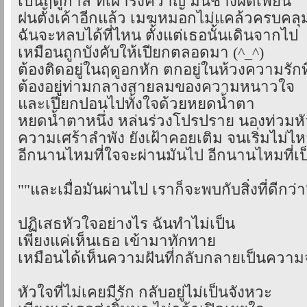
เป็นฤดูกาล ที่เฝ้ารังควาญ มันช่างผิดเพี้ยน
ฝนตั้งเค้าอีกแล้ว เมฆหมอกไม่แคล้วครบคลุม
ฉันจะหลบได้ที่ไหน ตั้งแต่เธอนั้นเดินจากไป
เหมือนถูกบังคับให้เปียกตลอดมา (^_^)
ต้องติดอยู่ในฤดูอกหัก ตกอยู่ในห้วงความรักท
ต้องอยู่ท่ามกลางสายลมของความหนาวใจ
และเปียกปอนไปทั้งใจด้วยหยดน้ำตา
หยดน้ำตาหนึ่ง หล่นร่วงโปรปราย นองท่วมห
ความเศร้าลำพัง ยังเฝ้าคอยเติม จนเริ่มไม่ไ
อีกนานไหมที่ใจจะผ่านมันไป อีกนานไหมที่เป็
""และเมื่อมันผ่านไป เราก็จะพบกับสิ่งที่ดีกว่า
ปฏิเสธหัวใจอย่างไร ฉันทำไม่เป็น
เพียงแค่เห็นเธอ เข้ามาทักทาย
เหมือนได้เห็นความฝันที่กลับกลายเป็นความ
หัวใจที่ไม่เคยมีรัก กลับอยู่ไม่เป็นจังหวะ