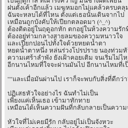
เป็นฤดูกาล ที่เฝ้ารังควาญ มันช่างผิดเพี้ยน
ฝนตั้งเค้าอีกแล้ว เมฆหมอกไม่แคล้วครบคลุม
ฉันจะหลบได้ที่ไหน ตั้งแต่เธอนั้นเดินจากไป
เหมือนถูกบังคับให้เปียกตลอดมา (^_^)
ต้องติดอยู่ในฤดูอกหัก ตกอยู่ในห้วงความรักท
ต้องอยู่ท่ามกลางสายลมของความหนาวใจ
และเปียกปอนไปทั้งใจด้วยหยดน้ำตา
หยดน้ำตาหนึ่ง หล่นร่วงโปรปราย นองท่วมห
ความเศร้าลำพัง ยังเฝ้าคอยเติม จนเริ่มไม่ไ
อีกนานไหมที่ใจจะผ่านมันไป อีกนานไหมที่เป็
""และเมื่อมันผ่านไป เราก็จะพบกับสิ่งที่ดีกว่า
ปฏิเสธหัวใจอย่างไร ฉันทำไม่เป็น
เพียงแค่เห็นเธอ เข้ามาทักทาย
เหมือนได้เห็นความฝันที่กลับกลายเป็นความ
หัวใจที่ไม่เคยมีรัก กลับอยู่ไม่เป็นจังหวะ