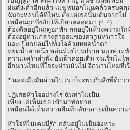
เป็นฤดูกาล ที่เฝ้ารังควาญ มันช่างผิดเพี้ยน
ฝนตั้งเค้าอีกแล้ว เมฆหมอกไม่แคล้วครบคลุม
ฉันจะหลบได้ที่ไหน ตั้งแต่เธอนั้นเดินจากไป
เหมือนถูกบังคับให้เปียกตลอดมา (^_^)
ต้องติดอยู่ในฤดูอกหัก ตกอยู่ในห้วงความรักท
ต้องอยู่ท่ามกลางสายลมของความหนาวใจ
และเปียกปอนไปทั้งใจด้วยหยดน้ำตา
หยดน้ำตาหนึ่ง หล่นร่วงโปรปราย นองท่วมห
ความเศร้าลำพัง ยังเฝ้าคอยเติม จนเริ่มไม่ไ
อีกนานไหมที่ใจจะผ่านมันไป อีกนานไหมที่เป็
""และเมื่อมันผ่านไป เราก็จะพบกับสิ่งที่ดีกว่า
ปฏิเสธหัวใจอย่างไร ฉันทำไม่เป็น
เพียงแค่เห็นเธอ เข้ามาทักทาย
เหมือนได้เห็นความฝันที่กลับกลายเป็นความ
หัวใจที่ไม่เคยมีรัก กลับอยู่ไม่เป็นจังหวะ