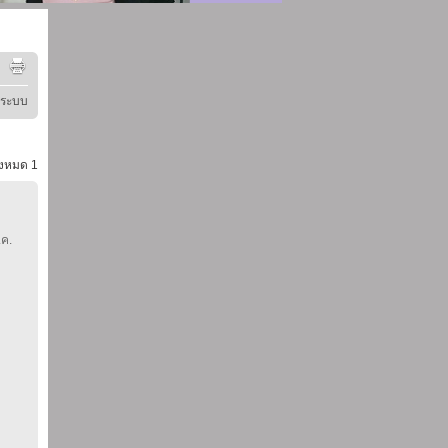
ู่ระบบ
้งหมด
1
.ค.