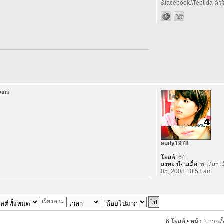
&facebook.\Teptida ตัวจิ
buri
audy1978
โพสต์:
64
ลงทะเบียนเมื่อ:
พฤหัสฯ. ม
05, 2008 10:53 am
เรียงตาม
6 โพสต์ • หน้า
1
จากทั