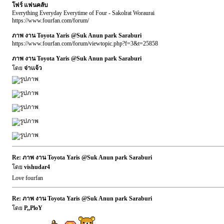
โฟร์ แฟนคลับ
Everything Everyday Everytime of Four - Sakolrat Woraurai
https://www.fourfan.com/forum/
ภาพ งาน Toyota Yaris @Suk Anun park Saraburi
https://www.fourfan.com/forum/viewtopic.php?f=3&t=25858
ภาพ งาน Toyota Yaris @Suk Anun park Saraburi
โดย
จ่าเเจ้ว
Re: ภาพ งาน Toyota Yaris @Suk Anun park Saraburi
โดย
vishudar4
Love fourfan
Re: ภาพ งาน Toyota Yaris @Suk Anun park Saraburi
โดย
P,,PloY