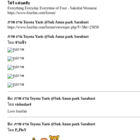
โฟร์ แฟนคลับ
Everything Everyday Everytime of Four - Sakolrat Woraurai
https://www.fourfan.com/forum/
ภาพ งาน Toyota Yaris @Suk Anun park Saraburi
https://www.fourfan.com/forum/viewtopic.php?f=3&t=25858
ภาพ งาน Toyota Yaris @Suk Anun park Saraburi
โดย
จ่าเเจ้ว
Re: ภาพ งาน Toyota Yaris @Suk Anun park Saraburi
โดย
vishudar4
Love fourfan
Re: ภาพ งาน Toyota Yaris @Suk Anun park Saraburi
โดย
P,,PloY