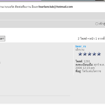
านเวบบอร์ด ติดต่อทีมงาน อีเมล
fourfanclub@hotmail.com
เข้าส
2 โพสต์ • หน้า
1
จากทั
beer_rs
เด็กเวบ
โพสต์:
1291
ะ
ลงทะเบียนเมื่อ:
ศุกร์ พ.ค.
2006 12:23 pm
ที่อยู่:
โฟร์แฟนโคราช