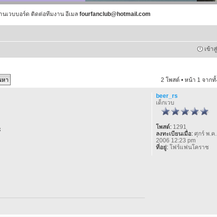
านเวบบอร์ด ติดต่อทีมงาน อีเมล
fourfanclub@hotmail.com
เข้าส
2 โพสต์ • หน้า
1
จากทั
beer_rs
เด็กเวบ
โพสต์:
1291
ะ
ลงทะเบียนเมื่อ:
ศุกร์ พ.ค.
2006 12:23 pm
ที่อยู่:
โฟร์แฟนโคราช