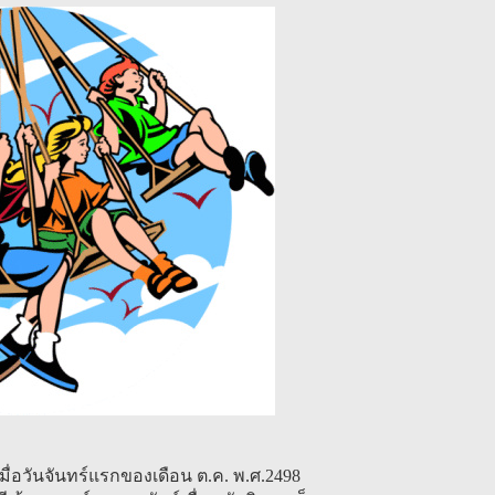
กเมื่อวันจันทร์แรกของเดือน ต.ค. พ.ศ.2498