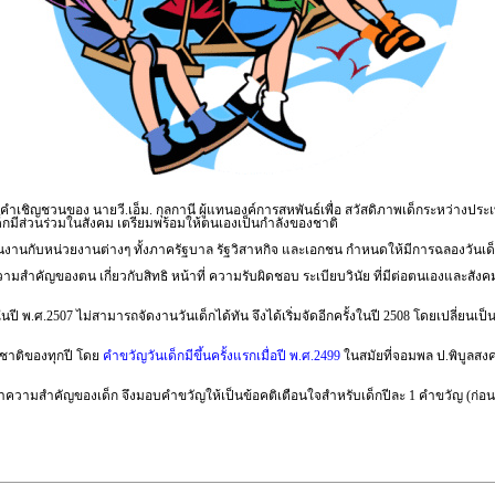
 ตามคำเชิญชวนของ นายวี.เอ็ม. กุลกานี ผู้แทนองค์การสหพันธ์เพื่อ สวัสดิภาพเด็กระหว
็กมีส่วนร่วมในสังคม เตรียมพร้อมให้ตนเองเป็นกำลังของชาติ
นงานกับหน่วยงานต่างๆ ทั้งภาครัฐบาล รัฐวิสาหกิจ และเอกชน กำหนดให้มีการฉลองวันเด
ึงความสำคัญของตน เกี่ยวกับสิทธิ หน้าที่ ความรับผิดชอบ ระเบียบวินัย ที่มีต่อตนเองแ
ปี พ.ศ.2507 ไม่สามารถจัดงานวันเด็กได้ทัน จึงได้เริ่มจัดอีกครั้งในปี 2508 โดยเปลี่ยนเป
งชาติของทุกปี โดย
คำขวัญวันเด็กมีขึ้นครั้งแรกเมื่อปี พ.ศ.2499
ในสมัยที่จอมพล ป.พิบูลส
ค่าความสำคัญของเด็ก จึงมอบคำขวัญให้เป็นข้อคติเตือนใจสำหรับเด็กปีละ 1 คำขวัญ (ก่อนถ