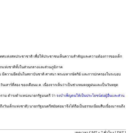
่างประเทศแห่งสหประชาชาติ เพื่อให้ประชาชนเห็นความสำคัญและความต้องการของเด็ก
็กแห่งชาติทั้งในส่วนกลางและส่วนภูมิภาค
ละสังคม มีความยึดมั่นในสถาบันชาติ ศาสนา พระมหากษัตริย์ และการปกครองในระบอบ
็นวันเสาร์ที่สอง ของเดือนม.ค. เนื่องจากเห็นว่าเป็นช่วงหมดฤดูฝนและเป็นวันหยุด
งคราม ดำรงตำแหน่งนายกรัฐมนตรี ว่า
จงบำเพ็ญตนให้เป็นประโยชน์ต่อผู้อื่นและส่วน
ึงวันเด็กแห่งชาติ) นายกรัฐมนตรีสมัยต่อมาจึงได้ถือเป็นธรรมเนียมสืบเนื่องมาจนถึง
เขตเวลา GMT + 7 ชั่วโมง [
DST
]