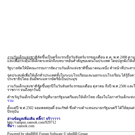
งานวันเด็กแห่งชาติ
จัดขึ้นเป็นครั้งแรกเมื่อวันจันทร์แรกของเดือน ต.ค. พ.ศ.2498
และเพื่อกระตุ้นให้เด็กตระหนักถึงบทบาทอันสำคัญของตนในประเทศ โดยปลูกฝังให้เด
รัฐบาลจัดให้มีคณะกรรมการจัดงานวันเด็กแห่งชาติขึ้นมาคณะหนึ่ง ทำหน้าที่ประสา
จุดประสงค์เพื่อให้เด็กทั่วประเทศทั้งในระบบโรงเรียนและนอกระบบโรงเรียน ได้รู้ถ
ประชาธิปไตย อันมีพระมหากษัตริย์เป็นประมุข
งานวันเด็กแห่งชาติจัดขึ้นทุกปีในวันจันทร์แรกของเดือน ตุลาคม ถึงปี พ.ศ.2506 และใน
ราชการ จนถึงทุกวันนี้
คำขวัญวันเด็กเป็นคำขวัญที่นายกรัฐมนตรีมอบให้เด็กไทย เนื่องในโอกาสวันเด็กแห่
รวม
ตั้งแต่ปี พ.ศ.2502 จอมพลสฤษดิ์ ธนะรัชต์ ซึ่งดำรงตำแหน่งนายกรัฐมนตรี ได้ให้คุณ
ปัจจุบัน
อ่านข้อมูลเพิ่มเติม คลิ๊ก!! จร้าาาาา
http://campus.sanook.com/929712
ที่มา :
sanook.com
Powered by phpBB® Forum Software © phpBB Group