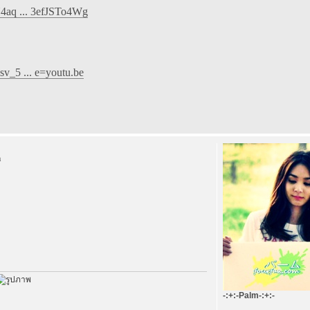
4aq ... 3efJSTo4Wg
v_5 ... e=youtu.be
m
-:+:-Palm-:+:-