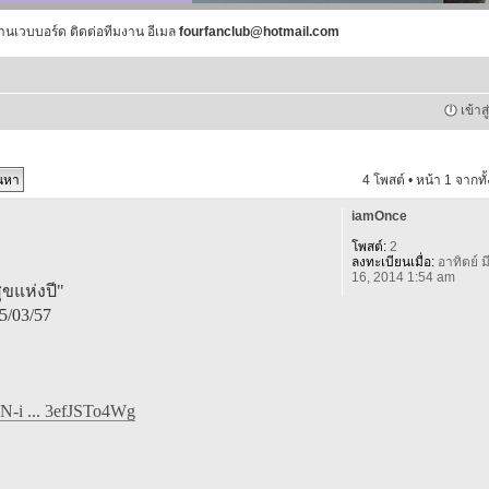
านเวบบอร์ด ติดต่อทีมงาน อีเมล
fourfanclub@hotmail.com
เข้าส
4 โพสต์ • หน้า
1
จากทั
iamOnce
โพสต์:
2
ลงทะเบียนเมื่อ:
อาทิตย์ มี
16, 2014 1:54 am
ุขแห่งปี"
5/03/57
N-i ... 3efJSTo4Wg