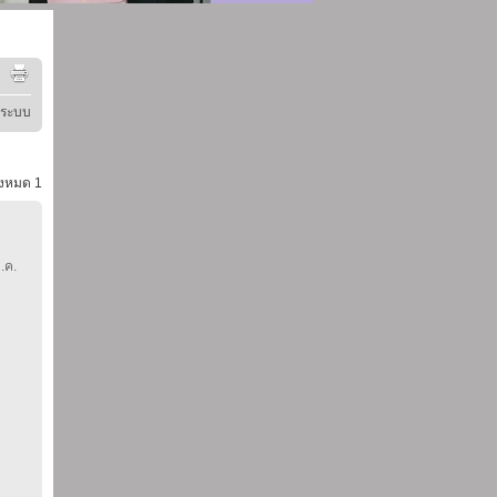
ู่ระบบ
้งหมด
1
.ค.