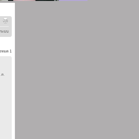
ู่ระบบ
้งหมด
1
.ค.