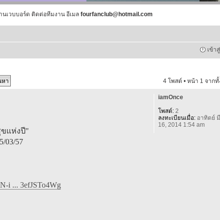
านเวบบอร์ด ติดต่อทีมงาน อีเมล
fourfanclub@hotmail.com
เข้าส
4 โพสต์ • หน้า
1
จากทั
iamOnce
โพสต์:
2
ลงทะเบียนเมื่อ:
อาทิตย์ มี
16, 2014 1:54 am
ุขแห่งปี"
5/03/57
N-i ... 3efJSTo4Wg