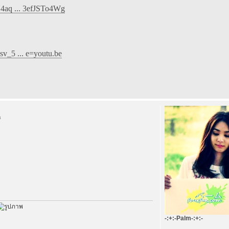
4aq ... 3efJSTo4Wg
v_5 ... e=youtu.be
m
-:+:-Palm-:+:-