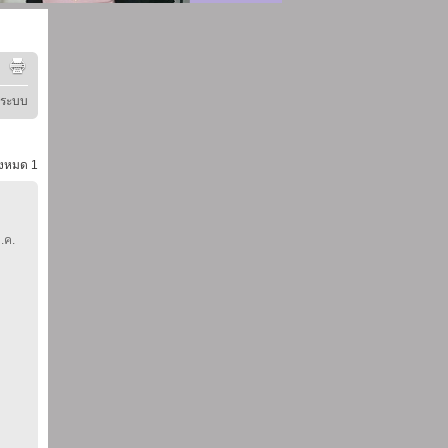
ู่ระบบ
้งหมด
1
.ค.