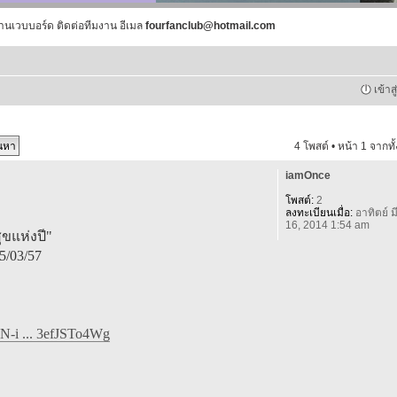
านเวบบอร์ด ติดต่อทีมงาน อีเมล
fourfanclub@hotmail.com
เข้าส
4 โพสต์ • หน้า
1
จากทั
iamOnce
โพสต์:
2
ลงทะเบียนเมื่อ:
อาทิตย์ มี
16, 2014 1:54 am
ุขแห่งปี"
5/03/57
N-i ... 3efJSTo4Wg