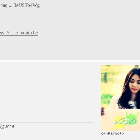
4aq ... 3efJSTo4Wg
v_5 ... e=youtu.be
m
-:+:-Palm-:+:-