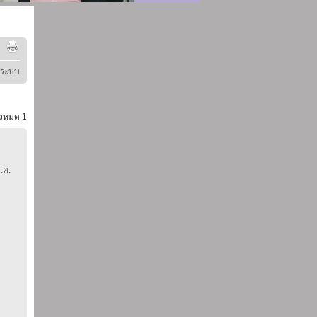
ู่ระบบ
้งหมด
1
.ค.