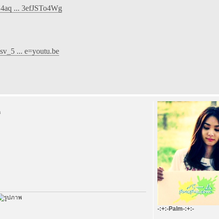
4aq ... 3efJSTo4Wg
v_5 ... e=youtu.be
m
-:+:-Palm-:+:-