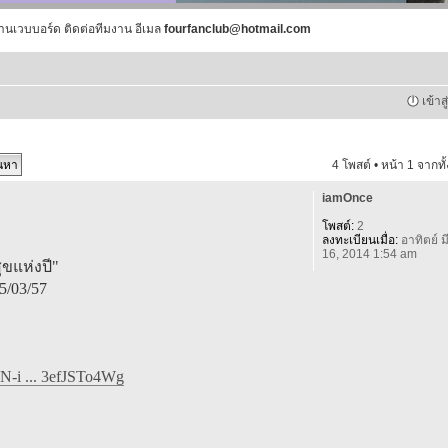
านเวบบอร์ด ติดต่อทีมงาน อีเมล
fourfanclub@hotmail.com
เข้าส
4 โพสต์ • หน้า
1
จากทั
iamOnce
โพสต์:
2
ลงทะเบียนเมื่อ:
อาทิตย์ มี
16, 2014 1:54 am
ุขแห่งปี"
5/03/57
N-i ... 3efJSTo4Wg