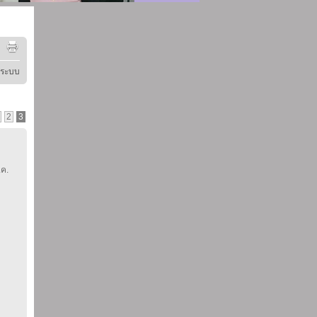
ู่ระบบ
2
3
.ค.