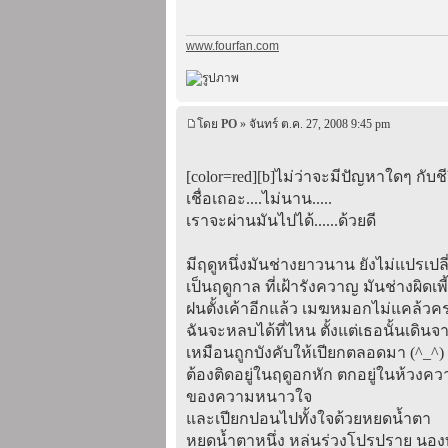
www.fourfan.com
โดย
PO
» จันทร์ ต.ค. 27, 2008 9:45 pm
[color=red][b]ไม่ว่าจะมีปัญหาใดๆ กับชี
เชื่อเถอะ....ไม่นาน.....
เราจะผ่านมันไปได้......ด้วยดี
มีฤดูหนึ่งมันช่างยาวนาน ยังไม่แปรเปลี
เป็นฤดูกาล ที่เฝ้ารังควาญ มันช่างผิดเพี
ฝนตั้งเค้าอีกแล้ว เมฆหมอกไม่แคล้วค
ฉันจะหลบได้ที่ไหน ตั้งแต่เธอนั้นเดิน
เหมือนถูกบังคับให้เปียกตลอดมา (^_^)
ต้องติดอยู่ในฤดูอกหัก ตกอยู่ในห้วงคว
ของความหนาวใจ
และเปียกปอนไปทั้งใจด้วยหยดน้ำตา
หยดน้ำตาหนึ่ง หล่นร่วงโปรปราย นอง