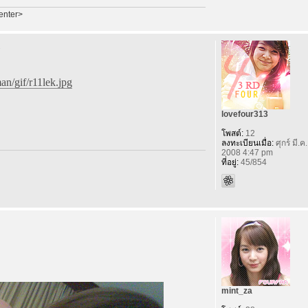
enter>
n/gif/r11lek.jpg
lovefour313
โพสต์:
12
ลงทะเบียนเมื่อ:
ศุกร์ มี.ค
2008 4:47 pm
ที่อยู่:
45/854
mint_za