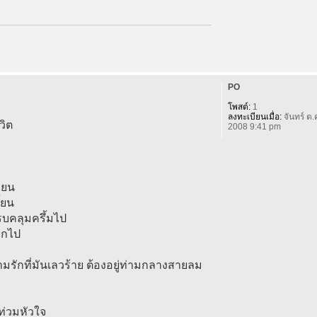
PO
โพสต์:
1
ลงทะเบียนเมื่อ:
จันทร์ ต.
วิต
2008 9:41 pm
่ยน
้ยน
รบคลุมครึ้มไป
จากไป
ามรักที่มันเลวร้าย ต้องอยู่ท่ามกลางสายลม
ท่วมหัวใจ