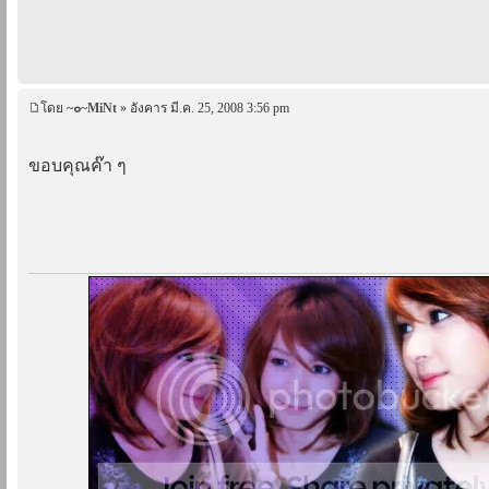
โดย
~๐~MiNt
» อังคาร มี.ค. 25, 2008 3:56 pm
ขอบคุณค๊า ๆ