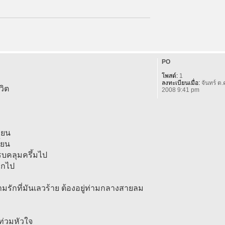
PO
โพสต์:
1
ลงทะเบียนเมื่อ:
จันทร์ ต.
วิต
2008 9:41 pm
่ยน
้ยน
รบคลุมครึ้มไป
จากไป
ามรักที่มันเลวร้าย ต้องอยู่ท่ามกลางสายลม
ท่วมหัวใจ