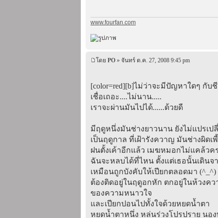
www.fourfan.com
โดย
PO
» จันทร์ ต.ค. 27, 2008 9:45 pm
[color=red][b]ไม่ว่าจะมีปัญหาใดๆ กับชี
เชื่อเถอะ....ไม่นาน.....
เราจะผ่านมันไปได้......ด้วยดี
มีฤดูหนึ่งมันช่างยาวนาน ยังไม่แปรเปลี
เป็นฤดูกาล ที่เฝ้ารังควาญ มันช่างผิดเพี
ฝนตั้งเค้าอีกแล้ว เมฆหมอกไม่แคล้วค
ฉันจะหลบได้ที่ไหน ตั้งแต่เธอนั้นเดิน
เหมือนถูกบังคับให้เปียกตลอดมา (^_^)
ต้องติดอยู่ในฤดูอกหัก ตกอยู่ในห้วงคว
ของความหนาวใจ
และเปียกปอนไปทั้งใจด้วยหยดน้ำตา
หยดน้ำตาหนึ่ง หล่นร่วงโปรปราย นอง