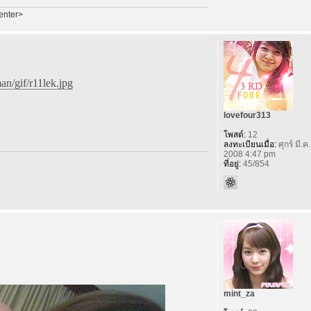
enter>
n/gif/r11lek.jpg
lovefour313
โพสต์:
12
ลงทะเบียนเมื่อ:
ศุกร์ มี.ค
2008 4:47 pm
ที่อยู่:
45/854
mint_za