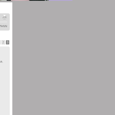
ู่ระบบ
2
3
.ค.