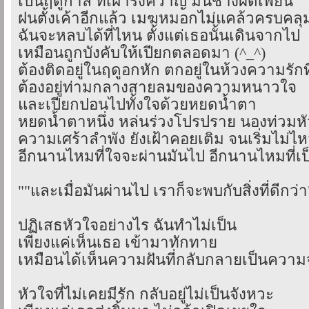
เป็นฤดูกาล ที่เฝ้ารังควาญ มันช่างผิดเพี้ยน
ฝนตั้งเค้าอีกแล้ว เมฆหมอกไม่แคล้วครบคลุม
ฉันจะหลบได้ที่ไหน ตั้งแต่เธอนั้นเดินจากไป
เหมือนถูกบังคับให้เปียกตลอดมา (^_^)
ต้องติดอยู่ในฤดูอกหัก ตกอยู่ในห้วงความรักท
ต้องอยู่ท่ามกลางสายลมของความหนาวใจ
และเปียกปอนไปทั้งใจด้วยหยดน้ำตา
หยดน้ำตาหนึ่ง หล่นร่วงโปรปราย นองท่วมห
ความเศร้าลำพัง ยังเฝ้าคอยเติม จนเริ่มไม่ไ
อีกนานไหมที่ใจจะผ่านมันไป อีกนานไหมที่เป็
""และเมื่อมันผ่านไป เราก็จะพบกับสิ่งที่ดีกว่า
ปฏิเสธหัวใจอย่างไร ฉันทำไม่เป็น
เพียงแค่เห็นเธอ เข้ามาทักทาย
เหมือนได้เห็นความฝันที่กลับกลายเป็นความ
หัวใจที่ไม่เคยมีรัก กลับอยู่ไม่เป็นจังหวะ