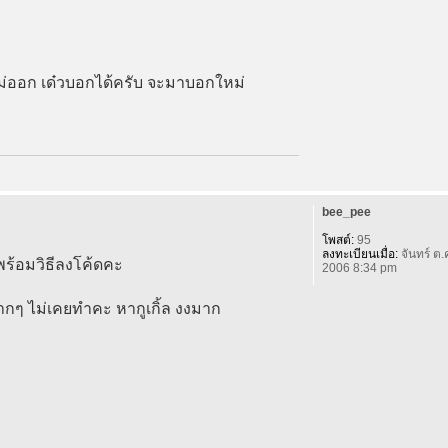
พไม่ออก เด๋วบอกได้ครับ จะมาบอกใหม่
bee_pee
โพสต์:
95
ลงทะเบียนเมื่อ:
จันทร์ ต.
พร้อมวิธีลงโค้ดคะ
2006 8:34 pm
ากๆ ไม่เคยทำคะ หากูเกิ้ล งงมาก