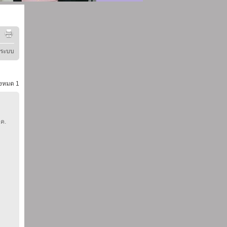
ู่ระบบ
้งหมด
1
.ค.