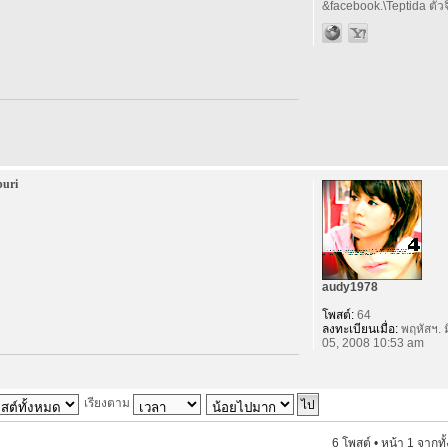
&facebook.\Teptida ตัวจิ
buri
audy1978
โพสต์:
64
ลงทะเบียนเมื่อ:
พฤหัสฯ. ม
05, 2008 10:53 am
เรียงตาม
6 โพสต์ • หน้า
1
จากทั