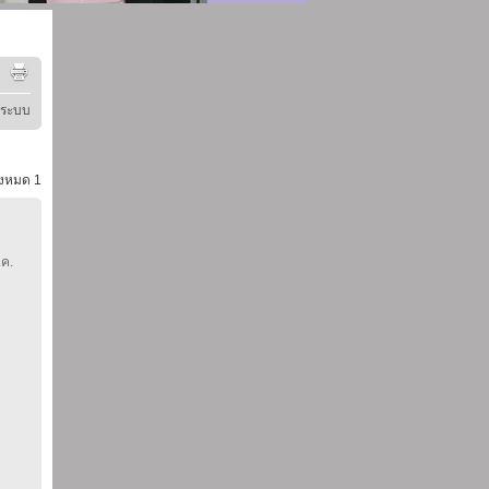
ู่ระบบ
้งหมด
1
.ค.