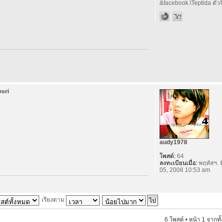
&facebook.\Teptida ตัวจิ
buri
audy1978
โพสต์:
64
ลงทะเบียนเมื่อ:
พฤหัสฯ. ม
05, 2008 10:53 am
เรียงตาม
6 โพสต์ • หน้า
1
จากทั